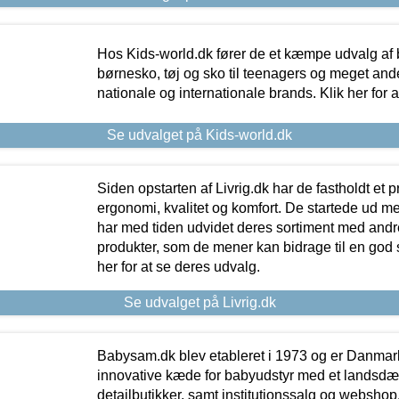
Hos Kids-world.dk fører de et kæmpe udvalg af b
børnesko, tøj og sko til teenagers og meget ande
nationale og internationale brands. Klik her for 
Se udvalget på Kids-world.dk
Siden opstarten af Livrig.dk har de fastholdt et 
ergonomi, kvalitet og komfort. De startede ud 
har med tiden udvidet deres sortiment med andr
produkter, som de mener kan bidrage til en god s
her for at se deres udvalg.
Se udvalget på Livrig.dk
Babysam.dk blev etableret i 1973 og er Danmar
innovative kæde for babyudstyr med et landsd
detailbutikker, samt institutionssalg og webshop. 