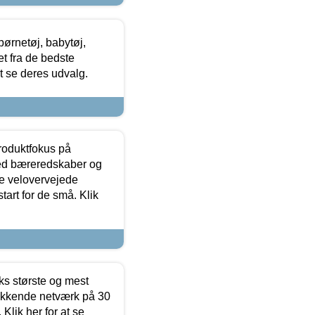
ørnetøj, babytøj,
t fra de bedste
at se deres udvalg.
produktfokus på
med bæreredskaber og
e velovervejede
tart for de små. Klik
ks største og mest
ækkende netværk på 30
Klik her for at se