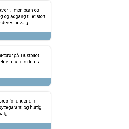
er til mor, barn og
 og adgang til et stort
se deres udvalg.
kterer på Trustpilot
elde retur om deres
brug for under din
yttegaranti og hurtig
valg.