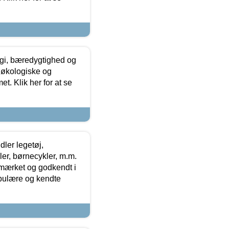
gi, bæredygtighed og
 økologiske og
t. Klik her for at se
ler legetøj,
r, børnecykler, m.m.
-mærket og godkendt i
opulære og kendte