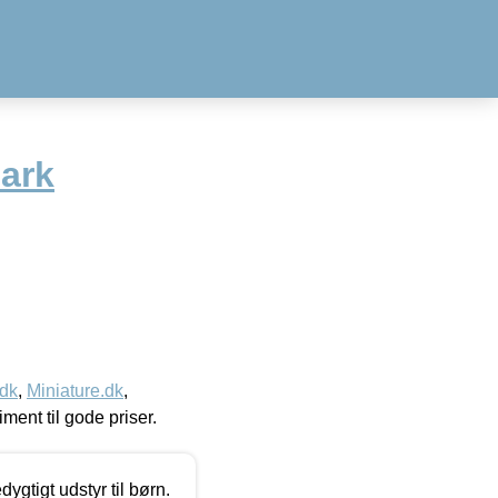
dark
.dk
,
Miniature.dk
,
timent til gode priser.
tigt udstyr til børn.