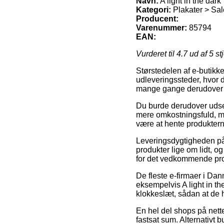
Navn:
A light in the dark
Kategori:
Plakater > Sal
Producent:
Varenummer:
85794
EAN:
Vurderet til
4.7
ud af 5 st
Størstedelen af e-butikke
udleveringssteder, hvor d
mange gange derudover de
Du burde derudover udse di
mere omkostningsfuld, men
være at hente produkterne
Leveringsdygtigheden på P
produkter lige om lidt, o
for det vedkommende pro
De fleste e-firmaer i Da
eksempelvis A light in the
klokkeslæt, sådan at de h
En hel del shops på nette
fastsat sum. Alternativt 