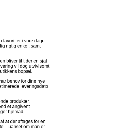
 favorit er i vore dage
ig rigtig enkel, samt
 bliver til tider en sjat
vering vil dog utvivlsomt
tbutikkens bopæl.
 har behov for dine nye
 estimerede leveringsdato
ende produkter,
 end et angivent
rager hjemad.
af at der aftages for en
ofte – uanset om man er