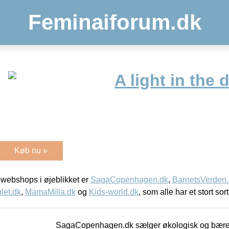
Feminaiforum.dk
A light in the 
Køb nu »
webshops i øjeblikket er
SagaCopenhagen.dk
,
BarnetsVerden
let.dk
,
MamaMilla.dk
og
Kids-world.dk
, som alle har et stort sor
SagaCopenhagen.dk sælger økologisk og bæredyg