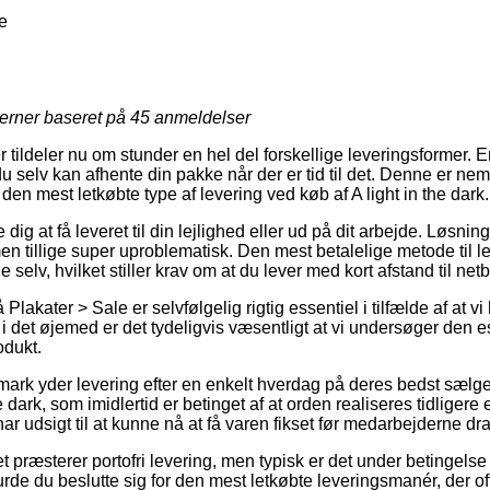
e
jerner baseret på
45
anmeldelser
r tildeler nu om stunder en hel del forskellige leveringsformer. En
u selv kan afhente din pakke når der er tid til det. Denne er neml
n mest letkøbte type af levering ved køb af A light in the dark.
g at få leveret til din lejlighed eller ud på dit arbejde. Løsningen
 tillige super uproblematisk. Den mest betalelige metode til le
 selv, hvilket stiller krav om at du lever med kort afstand til ne
lakater > Sale er selvfølgelig rigtig essentiel i tilfælde af at vi
g i det øjemed er det tydeligvis væsentligt at vi undersøger den
dukt.
nmark yder levering efter en enkelt hverdag på deres bedst sælg
 dark, som imidlertid er betinget af at orden realiseres tidligere
ar udsigt til at kunne nå at få varen fikset før medarbejderne d
t præsterer portofri levering, men typisk er det under betingelse 
burde du beslutte sig for den mest letkøbte leveringsmanér, der 