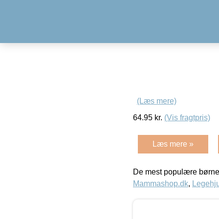
(Læs mere)
64.95
kr.
(Vis fragtpris)
Læs mere »
De mest populære børne
Mammashop.dk
,
Legehju