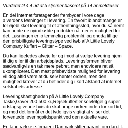
Vurderet til
4.4
ud af 5 stjerner baseret på
14
anmeldelser
En del internet foretagender frembyder i vore dage
alverdens løsninger til levering. En favorit iblandt mange er
for øjeblikket levering til et afhentningssted, hvor du så nemt
kan hente de nyindkøbte produkter når der er mulighed for
det. Løsningen er jo temmelig problemfri, og endda tillige
den prisbilligste leveringstype ved køb af A Little Lovely
Company Kuffert – Glitter – Space.
Du kan ligeledes afveje for og imod at vælge levering hjem
til dig eller til din arbejdsplads. Leveringsformen bliver
sædvanligvis en tak mere pebret, men endvidere ret så
ukompliceret. Den mest prisbevidste mulighed for levering
vil dog altid være at du selv henter ordren, men den
mulighed kræver at du befinder dig i kort afstand af internet
selskabets adresse.
Leveringshastigheden på A Little Lovely Company
Taske,Gaver 200-500 kr.,Rejsekuffert er selvfølgelig super
udslagsgivende hvis du skal bruge ordren inden for kort tid,
og med det formål er det tydeligvis vigtigt at vi ser det
forventede leveringstidspunkt ved den aktuelle vare.
En lang række e-firmaer i Danmark stiller garanti om dag-til-