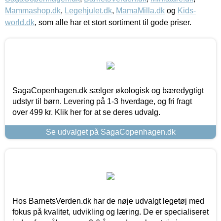
Mammashop.dk
,
Legehjulet.dk
,
MamaMilla.dk
og
Kids-
world.dk
, som alle har et stort sortiment til gode priser.
SagaCopenhagen.dk sælger økologisk og bæredygtigt
udstyr til børn. Levering på 1-3 hverdage, og fri fragt
over 499 kr. Klik her for at se deres udvalg.
Se udvalget på SagaCopenhagen.dk
Hos BarnetsVerden.dk har de nøje udvalgt legetøj med
fokus på kvalitet, udvikling og læring. De er specialiseret