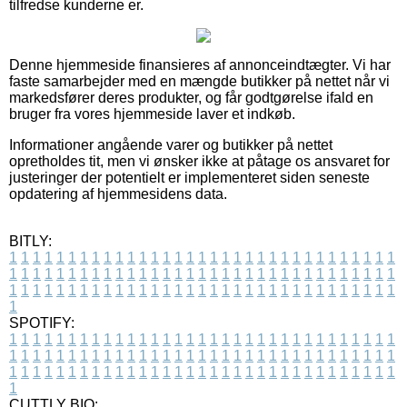
tilfredse kunderne er.
Denne hjemmeside finansieres af annonceindtægter. Vi har
faste samarbejder med en mængde butikker på nettet når vi
markedsfører deres produkter, og får godtgørelse ifald en
bruger fra vores hjemmeside laver et indkøb.
Informationer angående varer og butikker på nettet
opretholdes tit, men vi ønsker ikke at påtage os ansvaret for
justeringer der potentielt er implementeret siden seneste
opdatering af hjemmesidens data.
BITLY:
1
1
1
1
1
1
1
1
1
1
1
1
1
1
1
1
1
1
1
1
1
1
1
1
1
1
1
1
1
1
1
1
1
1
1
1
1
1
1
1
1
1
1
1
1
1
1
1
1
1
1
1
1
1
1
1
1
1
1
1
1
1
1
1
1
1
1
1
1
1
1
1
1
1
1
1
1
1
1
1
1
1
1
1
1
1
1
1
1
1
1
1
1
1
1
1
1
1
1
1
SPOTIFY:
1
1
1
1
1
1
1
1
1
1
1
1
1
1
1
1
1
1
1
1
1
1
1
1
1
1
1
1
1
1
1
1
1
1
1
1
1
1
1
1
1
1
1
1
1
1
1
1
1
1
1
1
1
1
1
1
1
1
1
1
1
1
1
1
1
1
1
1
1
1
1
1
1
1
1
1
1
1
1
1
1
1
1
1
1
1
1
1
1
1
1
1
1
1
1
1
1
1
1
1
CUTTLY BIO: