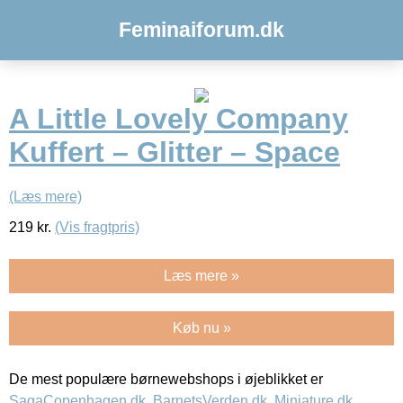
Feminaiforum.dk
A Little Lovely Company
Kuffert – Glitter – Space
(Læs mere)
219
kr.
(Vis fragtpris)
Læs mere »
Køb nu »
De mest populære børnewebshops i øjeblikket er
SagaCopenhagen.dk
,
BarnetsVerden.dk
,
Miniature.dk
,