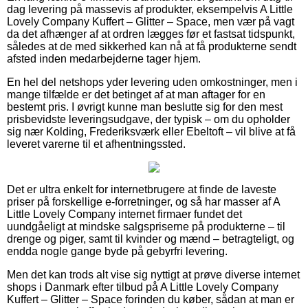
dag levering på massevis af produkter, eksempelvis A Little
Lovely Company Kuffert – Glitter – Space, men vær på vagt
da det afhænger af at ordren lægges før et fastsat tidspunkt,
således at de med sikkerhed kan nå at få produkterne sendt
afsted inden medarbejderne tager hjem.
En hel del netshops yder levering uden omkostninger, men i
mange tilfælde er det betinget af at man aftager for en
bestemt pris. I øvrigt kunne man beslutte sig for den mest
prisbevidste leveringsudgave, der typisk – om du opholder
sig nær Kolding, Frederiksværk eller Ebeltoft – vil blive at få
leveret varerne til et afhentningssted.
Det er ultra enkelt for internetbrugere at finde de laveste
priser på forskellige e-forretninger, og så har masser af A
Little Lovely Company internet firmaer fundet det
uundgåeligt at mindske salgspriserne på produkterne – til
drenge og piger, samt til kvinder og mænd – betragteligt, og
endda nogle gange byde på gebyrfri levering.
Men det kan trods alt vise sig nyttigt at prøve diverse internet
shops i Danmark efter tilbud på A Little Lovely Company
Kuffert – Glitter – Space forinden du køber, sådan at man er