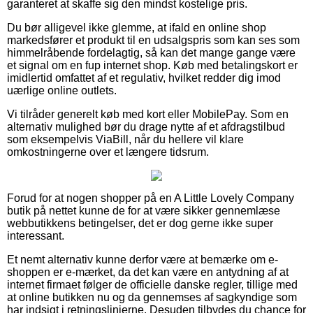
garanteret at skaffe sig den mindst kostelige pris.
Du bør alligevel ikke glemme, at ifald en online shop
markedsfører et produkt til en udsalgspris som kan ses som
himmelråbende fordelagtig, så kan det mange gange være
et signal om en fup internet shop. Køb med betalingskort er
imidlertid omfattet af et regulativ, hvilket redder dig imod
uærlige online outlets.
Vi tilråder generelt køb med kort eller MobilePay. Som en
alternativ mulighed bør du drage nytte af et afdragstilbud
som eksempelvis ViaBill, når du hellere vil klare
omkostningerne over et længere tidsrum.
Forud for at nogen shopper på en A Little Lovely Company
butik på nettet kunne de for at være sikker gennemlæse
webbutikkens betingelser, det er dog gerne ikke super
interessant.
Et nemt alternativ kunne derfor være at bemærke om e-
shoppen er e-mærket, da det kan være en antydning af at
internet firmaet følger de officielle danske regler, tillige med
at online butikken nu og da gennemses af sagkyndige som
har indsigt i retningslinjerne. Desuden tilbydes du chance for