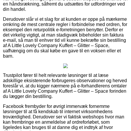
en håndsrækning, såfremt du udsættes for udfordringer ved
din handel.
Derudover slår vi et slag for at kunden er oppe på mærkerne
omkring de mest centrale regler i forbindelse med ordren, for
eksempel den returpolitik e-forretningen benytter. Derfor er
det virkelig vigtigt, at man stadigvæk bibeholder sin faktura
e-mail, så man til enhver tid vil kunne bekræfte sin bestilling
af A Little Lovely Company Kuffert – Glitter – Space,
uafhængig om du skal købe en gave til en voksen eller et
barn.
Trustpilot fører til helt relevante løsninger til at læse
adskillige eksisterende forbrugeres observationer og herved
foreslår vi, at du kigger nærmere på e-forhandlerens omtaler
af A Little Lovely Company Kuffert – Glitter – Space forinden
du lægger din bestilling.
Facebook frembyder for øvrigt immervæk fornemme
løsninger til at få kendskab til internet virksomhedens
troværdighed. Derudover ser vi faktisk webshops hvor man
kan frembringe en anmeldelse af ordreforløbet, som
ligeledes kan bruges til at danne dig et indtryk af hvor