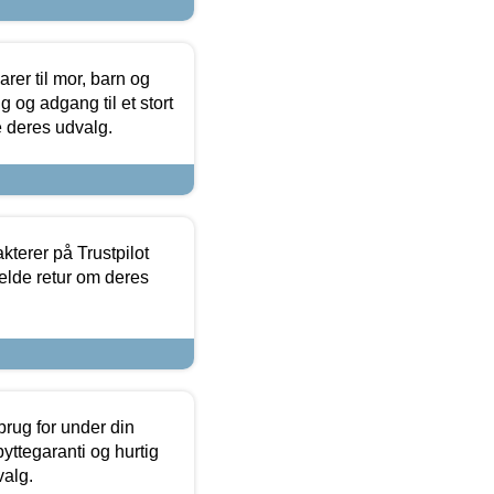
er til mor, barn og
 og adgang til et stort
se deres udvalg.
kterer på Trustpilot
elde retur om deres
brug for under din
yttegaranti og hurtig
valg.