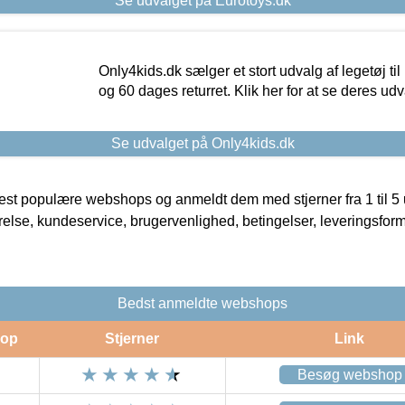
Se udvalget på Eurotoys.dk
Only4kids.dk sælger et stort udvalg af legetøj til
og 60 dages returret. Klik her for at se deres udv
Se udvalget på Only4kids.dk
t populære webshops og anmeldt dem med stjerner fra 1 til 5 ud
rrelse, kundeservice, brugervenlighed, betingelser, leveringsfor
Bedst anmeldte webshops
op
Stjerner
Link
Besøg webshop