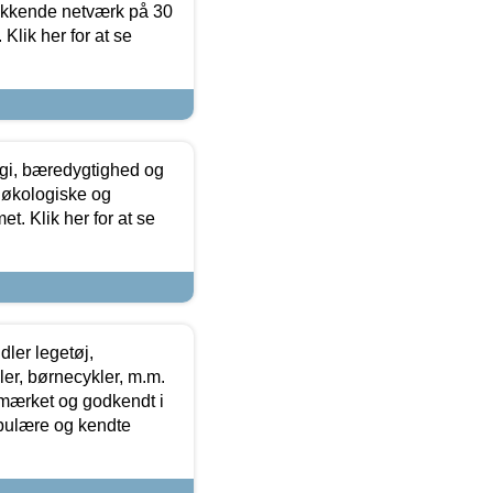
ækkende netværk på 30
Klik her for at se
gi, bæredygtighed og
 økologiske og
t. Klik her for at se
ler legetøj,
r, børnecykler, m.m.
-mærket og godkendt i
opulære og kendte