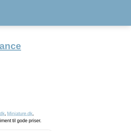
mance
.dk
,
Miniature.dk
,
timent til gode priser.