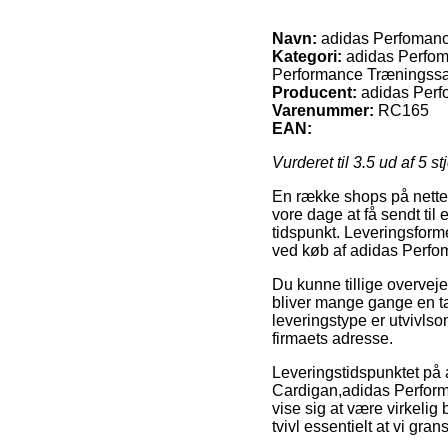
Navn:
adidas Perfomanc
Kategori:
adidas Perfom
Performance Træningssæ
Producent:
adidas Per
Varenummer:
RC165
EAN:
Vurderet til
3.5
ud af 5 st
En række shops på nettet
vore dage at få sendt ti
tidspunkt. Leveringsform
ved køb af adidas Perfo
Du kunne tillige overveje 
bliver mange gange en ta
leveringstype er utvivls
firmaets adresse.
Leveringstidspunktet p
Cardigan,adidas Perfor
vise sig at være virkelig
tvivl essentielt at vi gr