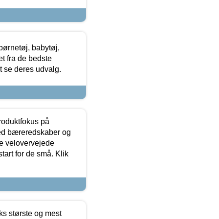
ørnetøj, babytøj,
t fra de bedste
at se deres udvalg.
produktfokus på
med bæreredskaber og
e velovervejede
tart for de små. Klik
ks største og mest