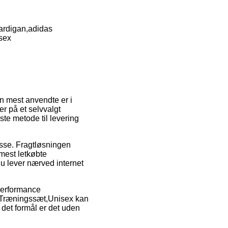
ardigan,adidas
sex
n mest anvendte er i
r på et selvvalgt
te metode til levering
resse. Fragtløsningen
mest letkøbte
du lever nærved internet
Performance
,Træningssæt,Unisex kan
 det formål er det uden