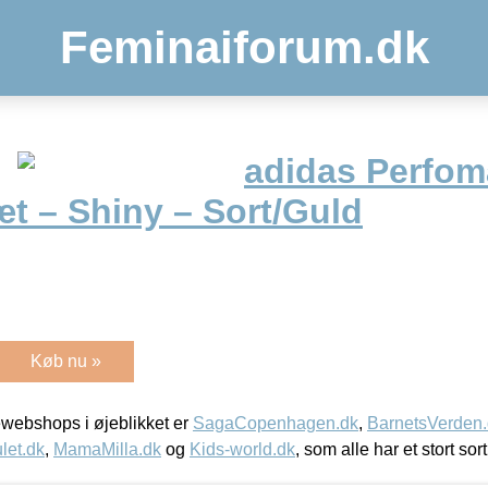
Feminaiforum.dk
adidas Perfo
t – Shiny – Sort/Guld
Køb nu »
webshops i øjeblikket er
SagaCopenhagen.dk
,
BarnetsVerden
let.dk
,
MamaMilla.dk
og
Kids-world.dk
, som alle har et stort sor