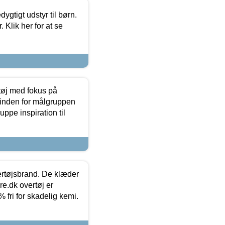
tigt udstyr til børn.
 Klik her for at se
tøj med fokus på
t inden for målgruppen
ppe inspiration til
vertøjsbrand. De klæder
ure.dk overtøj er
fri for skadelig kemi.