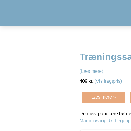
Træningssæ
(Læs mere)
409
kr.
(Vis fragtpris)
Læs mere »
De mest populære børne
Mammashop.dk
,
Legehju