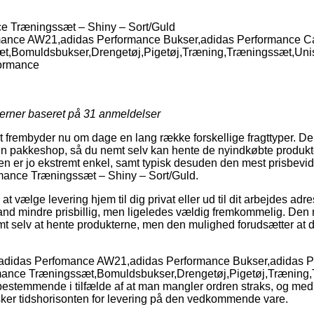
e Træningssæt – Shiny – Sort/Guld
ance AW21,adidas Performance Bukser,adidas Performance C
t,Bomuldsbukser,Drengetøj,Pigetøj,Træning,Træningssæt,Uni
formance
jerner baseret på
31
anmeldelser
 frembyder nu om dage en lang række forskellige fragttyper. De
l en pakkeshop, så du nemt selv kan hente de nyindkøbte produkte
en er jo ekstremt enkel, samt typisk desuden den mest prisbevids
mance Træningssæt – Shiny – Sort/Guld.
at vælge levering hjem til dig privat eller ud til dit arbejdes ad
nd mindre prisbillig, men ligeledes vældig fremkommelig. Den 
omt selv at hente produkterne, men den mulighed forudsætter at 
å adidas Perfomance AW21,adidas Performance Bukser,adidas 
mance Træningssæt,Bomuldsbukser,Drengetøj,Pigetøj,Træning
 bestemmende i tilfælde af at man mangler ordren straks, og med
ansker tidshorisonten for levering på den vedkommende vare.