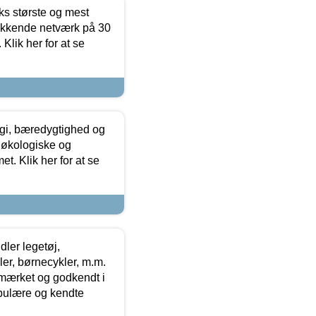
ks største og mest
ækkende netværk på 30
Klik her for at se
gi, bæredygtighed og
 økologiske og
t. Klik her for at se
ler legetøj,
r, børnecykler, m.m.
-mærket og godkendt i
opulære og kendte