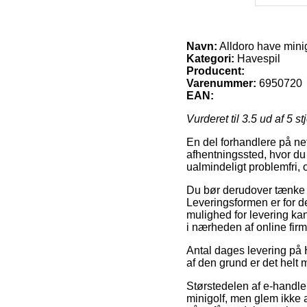
Navn:
Alldoro have mini
Kategori:
Havespil
Producent:
Varenummer:
6950720
EAN:
Vurderet til
3.5
ud af 5 st
En del forhandlere på net
afhentningssted, hvor du 
ualmindeligt problemfri, o
Du bør derudover tænke ove
Leveringsformen er for d
mulighed for levering ka
i nærheden af online firm
Antal dages levering på H
af den grund er det helt
Størstedelen af e-handle
minigolf, men glem ikke a