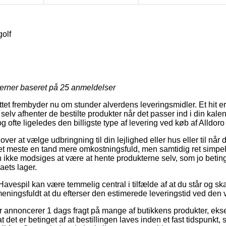
golf
jerner baseret på
25
anmeldelser
tet frembyder nu om stunder alverdens leveringsmidler. Et hit er n
selv afhenter de bestilte produkter når det passer ind i din kale
g ofte ligeledes den billigste type af levering ved køb af Alldoro
r at vælge udbringning til din lejlighed eller hus eller til når d
et meste en tand mere omkostningsfuld, men samtidig ret simpel
n ikke modsiges at være at hente produkterne selv, som jo beting
aets lager.
avespil kan være temmelig central i tilfælde af at du står og ska
 meningsfuldt at du efterser den estimerede leveringstid ved d
r annoncerer 1 dags fragt på mange af butikkens produkter, eks
t det er betinget af at bestillingen laves inden et fast tidspunkt