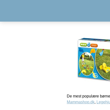
De mest populære børne
Mammashop.dk
,
Legehju