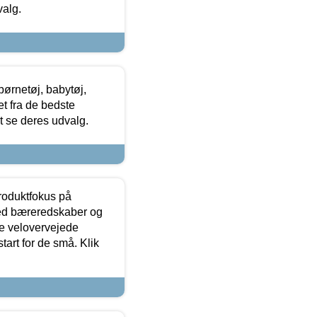
valg.
ørnetøj, babytøj,
t fra de bedste
at se deres udvalg.
produktfokus på
med bæreredskaber og
e velovervejede
tart for de små. Klik