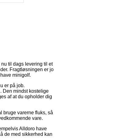
u til dags levering til et
nder. Fragtløsningen er jo
 have minigolf.
u er på job.
. Den mindst kostelige
es af at du opholder dig
l bruge varerne fluks, så
en vedkommende vare.
empelvis Alldoro have
, så de med sikkerhed kan