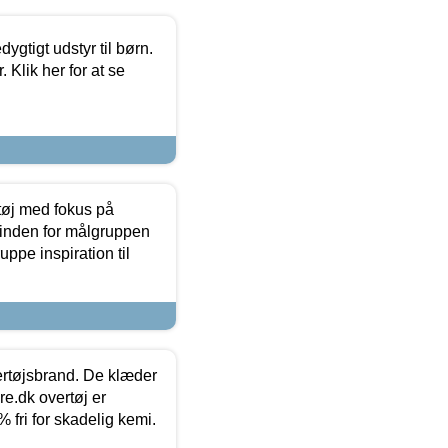
tigt udstyr til børn.
 Klik her for at se
tøj med fokus på
t inden for målgruppen
ppe inspiration til
vertøjsbrand. De klæder
ure.dk overtøj er
fri for skadelig kemi.