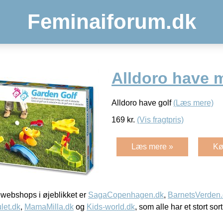
Feminaiforum.dk
Alldoro have m
Alldoro have golf
(Læs mere)
169
kr.
(Vis fragtpris)
Læs mere »
Kø
webshops i øjeblikket er
SagaCopenhagen.dk
,
BarnetsVerden
let.dk
,
MamaMilla.dk
og
Kids-world.dk
, som alle har et stort sor