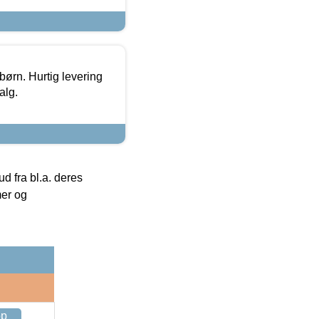
 børn. Hurtig levering
alg.
 fra bl.a. deres
mer og
op