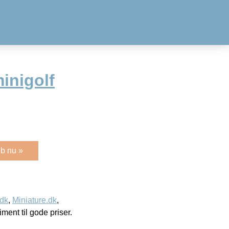
inigolf
b nu »
.dk
,
Miniature.dk
,
timent til gode priser.