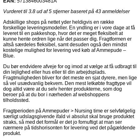
EAN:
5713846003481Â
Vurderet til
3.8
ud af 5 stjerner baseret på
43
anmeldelser
Adskillige shops på nettet yder heldigvis en række
forskellige leveringsmodeller. En yndling er i vore dage at få
leveret til en pakkeshop, hvor det er meget fleksibelt at
kunne hente ordren lige når det passer dig. Fragtformen er
altså særdeles fleksibel, samt desuden også den mindst
kostelige mulighed for levering ved køb af Ammepude –
Blue.
Du bør endvidere afveje for og imod at vælge at få udbragt til
din lejlighed eller hus eller til din arbejdsplads.
Fragtmuligheden bliver for det meste en sjat dyrere, men lige
så vel usædvanlig bekvem. Den mest letkøbte fragttype vil
dog altid være at du selv henter produkterne, som dog
beroer på at du bor i nærheden af webshoppens
tilholdssted.
Fragtperioden på Ammepuder > Nursing time er selvfølgelig
særligt udslagsgivende ifald vi absolut skal bruge produktet
straks, så med det formål er det jo fornuftigt at man ser
nærmere på tidshorisonten for levering ved det pågældende
produkt.