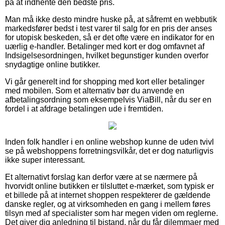
på at indhente den bedste pris.
Man må ikke desto mindre huske på, at såfremt en webbutik
markedsfører bedst i test varer til salg for en pris der anses
for utopisk beskeden, så er det ofte være en indikator for en
uærlig e-handler. Betalinger med kort er dog omfavnet af
Indsigelsesordningen, hvilket begunstiger kunden overfor
snydagtige online butikker.
Vi går generelt ind for shopping med kort eller betalinger
med mobilen. Som et alternativ bør du anvende en
afbetalingsordning som eksempelvis ViaBill, når du ser en
fordel i at afdrage betalingen ude i fremtiden.
Inden folk handler i en online webshop kunne de uden tvivl
se på webshoppens forretningsvilkår, det er dog naturligvis
ikke super interessant.
Et alternativt forslag kan derfor være at se nærmere på
hvorvidt online butikken er tilsluttet e-mærket, som typisk er
et billede på at internet shoppen respekterer de gældende
danske regler, og at virksomheden en gang i mellem føres
tilsyn med af specialister som har megen viden om reglerne.
Det giver dig anledning til bistand, når du får dilemmaer med