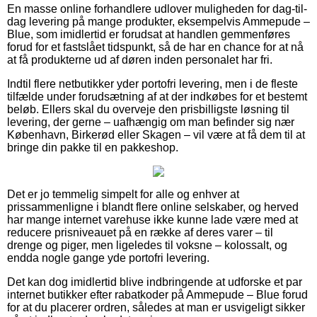
En masse online forhandlere udlover muligheden for dag-til-
dag levering på mange produkter, eksempelvis Ammepude –
Blue, som imidlertid er forudsat at handlen gemmenføres
forud for et fastslået tidspunkt, så de har en chance for at nå
at få produkterne ud af døren inden personalet har fri.
Indtil flere netbutikker yder portofri levering, men i de fleste
tilfælde under forudsætning af at der indkøbes for et bestemt
beløb. Ellers skal du overveje den prisbilligste løsning til
levering, der gerne – uafhængig om man befinder sig nær
København, Birkerød eller Skagen – vil være at få dem til at
bringe din pakke til en pakkeshop.
Det er jo temmelig simpelt for alle og enhver at
prissammenligne i blandt flere online selskaber, og herved
har mange internet varehuse ikke kunne lade være med at
reducere prisniveauet på en række af deres varer – til
drenge og piger, men ligeledes til voksne – kolossalt, og
endda nogle gange yde portofri levering.
Det kan dog imidlertid blive indbringende at udforske et par
internet butikker efter rabatkoder på Ammepude – Blue forud
for at du placerer ordren, således at man er usvigeligt sikker