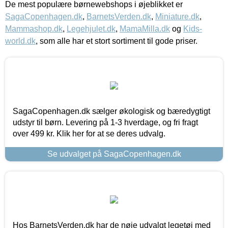
De mest populære børnewebshops i øjeblikket er
SagaCopenhagen.dk
,
BarnetsVerden.dk
,
Miniature.dk
,
Mammashop.dk
,
Legehjulet.dk
,
MamaMilla.dk
og
Kids-
world.dk
, som alle har et stort sortiment til gode priser.
SagaCopenhagen.dk sælger økologisk og bæredygtigt
udstyr til børn. Levering på 1-3 hverdage, og fri fragt
over 499 kr. Klik her for at se deres udvalg.
Se udvalget på SagaCopenhagen.dk
Hos BarnetsVerden.dk har de nøje udvalgt legetøj med