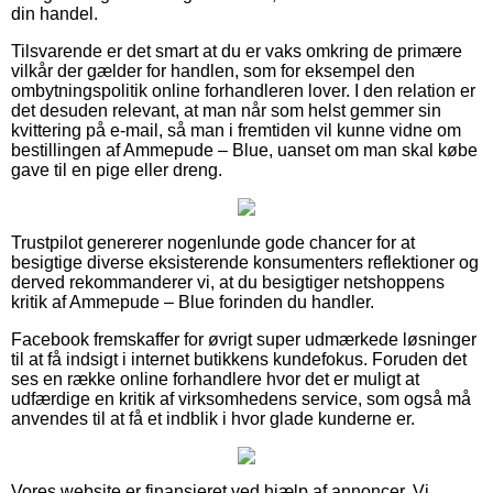
din handel.
Tilsvarende er det smart at du er vaks omkring de primære
vilkår der gælder for handlen, som for eksempel den
ombytningspolitik online forhandleren lover. I den relation er
det desuden relevant, at man når som helst gemmer sin
kvittering på e-mail, så man i fremtiden vil kunne vidne om
bestillingen af Ammepude – Blue, uanset om man skal købe
gave til en pige eller dreng.
Trustpilot genererer nogenlunde gode chancer for at
besigtige diverse eksisterende konsumenters reflektioner og
derved rekommanderer vi, at du besigtiger netshoppens
kritik af Ammepude – Blue forinden du handler.
Facebook fremskaffer for øvrigt super udmærkede løsninger
til at få indsigt i internet butikkens kundefokus. Foruden det
ses en række online forhandlere hvor det er muligt at
udfærdige en kritik af virksomhedens service, som også må
anvendes til at få et indblik i hvor glade kunderne er.
Vores website er finansieret ved hjælp af annoncer. Vi