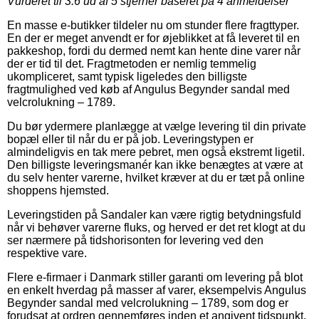
Vurderet til
3.6
ud af 5 stjerner baseret på
4
anmeldelser
En masse e-butikker tildeler nu om stunder flere fragttyper.
En der er meget anvendt er for øjeblikket at få leveret til en
pakkeshop, fordi du dermed nemt kan hente dine varer når
der er tid til det. Fragtmetoden er nemlig temmelig
ukompliceret, samt typisk ligeledes den billigste
fragtmulighed ved køb af Angulus Begynder sandal med
velcrolukning – 1789.
Du bør ydermere planlægge at vælge levering til din private
bopæl eller til når du er på job. Leveringstypen er
almindeligvis en tak mere pebret, men også ekstremt ligetil.
Den billigste leveringsmanér kan ikke benægtes at være at
du selv henter varerne, hvilket kræver at du er tæt på online
shoppens hjemsted.
Leveringstiden på Sandaler kan være rigtig betydningsfuld
når vi behøver varerne fluks, og herved er det ret klogt at du
ser nærmere på tidshorisonten for levering ved den
respektive vare.
Flere e-firmaer i Danmark stiller garanti om levering på blot
en enkelt hverdag på masser af varer, eksempelvis Angulus
Begynder sandal med velcrolukning – 1789, som dog er
forudsat at ordren gennemføres inden et angivent tidspunkt,