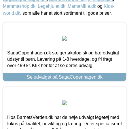
Mammashop.dk
,
Legehjulet.dk
,
MamaMilla.dk
og
Kids-
world.dk
, som alle har et stort sortiment til gode priser.
SagaCopenhagen.dk sælger økologisk og bæredygtigt
udstyr til børn. Levering på 1-3 hverdage, og fri fragt
over 499 kr. Klik her for at se deres udvalg.
Se udvalget på SagaCopenhagen.dk
Hos BarnetsVerden.dk har de nøje udvalgt legetøj med
fokus på kvalitet, udvikling og læring. De er specialiseret