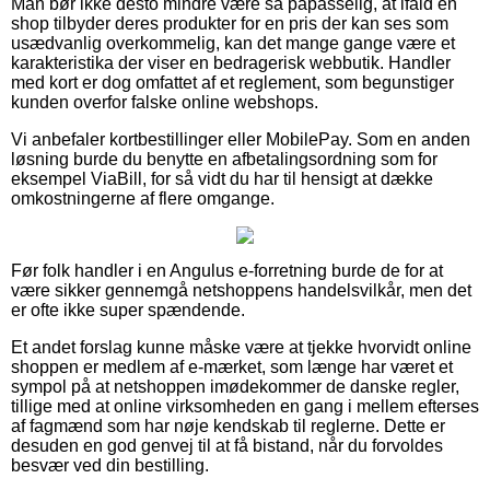
Man bør ikke desto mindre være så påpasselig, at ifald en
shop tilbyder deres produkter for en pris der kan ses som
usædvanlig overkommelig, kan det mange gange være et
karakteristika der viser en bedragerisk webbutik. Handler
med kort er dog omfattet af et reglement, som begunstiger
kunden overfor falske online webshops.
Vi anbefaler kortbestillinger eller MobilePay. Som en anden
løsning burde du benytte en afbetalingsordning som for
eksempel ViaBill, for så vidt du har til hensigt at dække
omkostningerne af flere omgange.
Før folk handler i en Angulus e-forretning burde de for at
være sikker gennemgå netshoppens handelsvilkår, men det
er ofte ikke super spændende.
Et andet forslag kunne måske være at tjekke hvorvidt online
shoppen er medlem af e-mærket, som længe har været et
sympol på at netshoppen imødekommer de danske regler,
tillige med at online virksomheden en gang i mellem efterses
af fagmænd som har nøje kendskab til reglerne. Dette er
desuden en god genvej til at få bistand, når du forvoldes
besvær ved din bestilling.