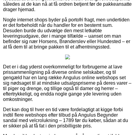
således at de kan nå at få ordren betjent før de pakkeansatte
drager hjemad.
Nogle internet shops byder på portofri fragt, men undertiden
er det forbeholdt når du handler for en bestemt sum.
Desuden burde du udvælge den mest letkøbte
leveringsudgave, der i mange tilfælde – uanset om man
befinder sig nær Horsens, Brønderslev eller Hundested – er
at få dem til at bringe pakken til et afhentningssted.
Det er i dag yderst overkommeligt for forbrugerne at lave
prissammenligning på diverse online selskaber, og til
gengæld har en lang række Angulus online webshops set
sig nødsaget til at mindske udsalgspriserne på deres varer –
til piger og drenge, og tillige også til damer og herrer –
eftertrykkeligt, og endda nogle gange yde levering uden
omkostninger.
Det kan dog til hver en tid være fordelagtigt at kigge forbi
indtil flere webshops efter tilbud på Angulus Begynder
sandal med velcrolukning – 1789 før du køber, sådan at du
er sikker på at få fat i den prisbilligste pris.