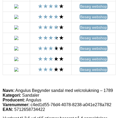
Besøg webshop
Besøg webshop
Besøg webshop
Besøg webshop
Besøg webshop
Besøg webshop
Besøg webshop
Navn:
Angulus Begynder sandal med velcrolukning – 1789
Kategori:
Sandaler
Producent:
Angulus
Varenummer:
c4ed1d55-76d4-4078-8238-a041e278a782
EAN:
5712658734422