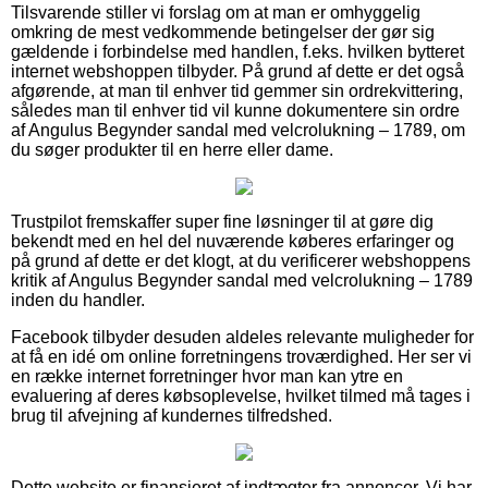
Tilsvarende stiller vi forslag om at man er omhyggelig
omkring de mest vedkommende betingelser der gør sig
gældende i forbindelse med handlen, f.eks. hvilken bytteret
internet webshoppen tilbyder. På grund af dette er det også
afgørende, at man til enhver tid gemmer sin ordrekvittering,
således man til enhver tid vil kunne dokumentere sin ordre
af Angulus Begynder sandal med velcrolukning – 1789, om
du søger produkter til en herre eller dame.
Trustpilot fremskaffer super fine løsninger til at gøre dig
bekendt med en hel del nuværende køberes erfaringer og
på grund af dette er det klogt, at du verificerer webshoppens
kritik af Angulus Begynder sandal med velcrolukning – 1789
inden du handler.
Facebook tilbyder desuden aldeles relevante muligheder for
at få en idé om online forretningens troværdighed. Her ser vi
en række internet forretninger hvor man kan ytre en
evaluering af deres købsoplevelse, hvilket tilmed må tages i
brug til afvejning af kundernes tilfredshed.
Dette website er finansieret af indtægter fra annoncer. Vi har