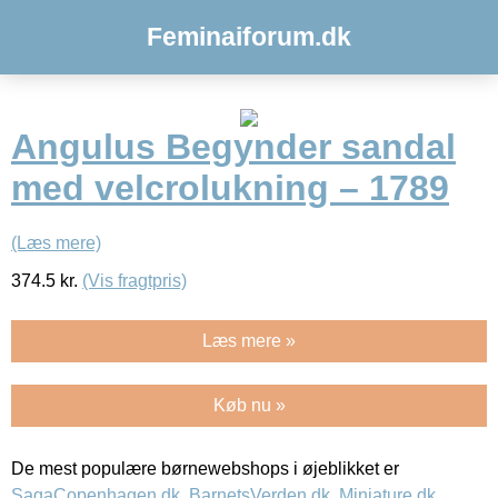
Feminaiforum.dk
Angulus Begynder sandal
med velcrolukning – 1789
(Læs mere)
374.5
kr.
(Vis fragtpris)
Læs mere »
Køb nu »
De mest populære børnewebshops i øjeblikket er
SagaCopenhagen.dk
,
BarnetsVerden.dk
,
Miniature.dk
,