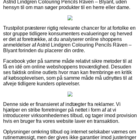
Astrid Lindgren Colouring Pencils Räven – Blyant, uden
hensyn til om man søger produkter til en herre eller dame.
Trustpilot præsterer rigtig relevante chancer for at fortolke en
stor gruppe tidligere konsumenters evalueringer og herved
er det at foretrække, at du analyserer online shoppens
anmeldelser af Astrid Lindgren Colouring Pencils Räven –
Blyant forinden du placerer din ordre.
Facebook yder på samme måde relativt sikre metoder til at
få en idé om online webshoppens troværdighed. Desuden
ses faktisk online outlets hvor man kan frembringe en kritik
af købsoplevelsen, som på samme måde må udnyttes til at
afveje tidligere kunders oplevelser.
Denne side er finansieret af indtægter fra reklamer. Vi
hjælper en stribe forretninger på nettet i form af at vi
introducerer virksomhedernes tilbud, og tager imod provision
hvis en bruger fra vores website laver en transaktion.
Oplysninger omkring tilbud og internet selskaber værnes om
rutinemæssigt, men der gives ikke garantier imod justeringer