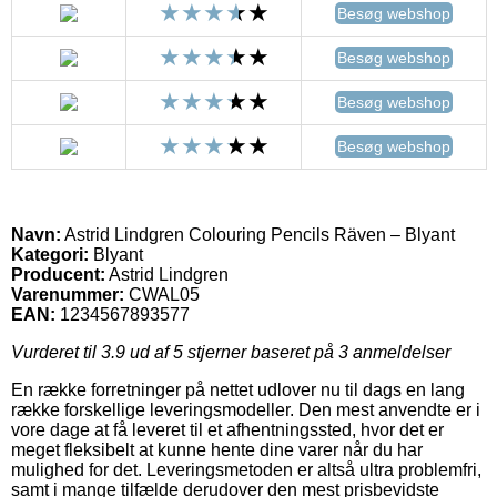
Besøg webshop
Besøg webshop
Besøg webshop
Besøg webshop
Navn:
Astrid Lindgren Colouring Pencils Räven – Blyant
Kategori:
Blyant
Producent:
Astrid Lindgren
Varenummer:
CWAL05
EAN:
1234567893577
Vurderet til
3.9
ud af 5 stjerner baseret på
3
anmeldelser
En række forretninger på nettet udlover nu til dags en lang
række forskellige leveringsmodeller. Den mest anvendte er i
vore dage at få leveret til et afhentningssted, hvor det er
meget fleksibelt at kunne hente dine varer når du har
mulighed for det. Leveringsmetoden er altså ultra problemfri,
samt i mange tilfælde derudover den mest prisbevidste