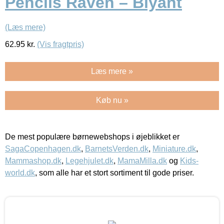
Pencils Räven – Blyant
(Læs mere)
62.95
kr.
(Vis fragtpris)
Læs mere »
Køb nu »
De mest populære børnewebshops i øjeblikket er
SagaCopenhagen.dk
,
BarnetsVerden.dk
,
Miniature.dk
,
Mammashop.dk
,
Legehjulet.dk
,
MamaMilla.dk
og
Kids-
world.dk
, som alle har et stort sortiment til gode priser.