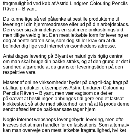
fragtmulighed ved køb af Astrid Lindgren Colouring Pencils
Räven – Blyant.
Du kunne lige så vel påtænke at bestille produkterne til
levering til din hjemmeadresse eller ud på din arbejdsplads.
Den viser sig almindeligvis en sjat mere omkostningsfuld,
men tillige vældig let. Den mest letkøbte form for levering er
dog at hente ordren selv, som dog stiller krav om at du
befinder dig lige ved internet virksomhedens adresse.
Antal dages levering på Blyant er naturligvis rigtig central
om man skal bruge din pakke straks, og af den grund er det i
sandhed afgørende at du gransker leveringstiden på den
respektive vare.
Masser af online virksomheder byder på dag-til-dag fragt på
utallige produkter, eksempelvis Astrid Lindgren Colouring
Pencils Räven – Blyant, men vær vagtsom da det er
påkrævet at bestillingen anbringes tidligere end et fastsat
klokkeslæt, så at de med sikkerhed kan nå at få produkterne
sendt afsted før de pakkeansatte tager hjem.
Nogle internet webshops lover gebyrfri levering, men ofte
kræves det at man handler for en fastsat pris. Som alternativ
kan man overveje den mest letkøbte fragtmulighed, hvilket