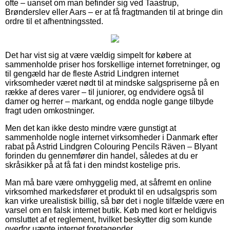
ofte – uanset om man befinder sig ved Taastrup,
Brønderslev eller Aars – er at få fragtmanden til at bringe din
ordre til et afhentningssted.
Det har vist sig at være vældig simpelt for købere at
sammenholde priser hos forskellige internet forretninger, og
til gengæld har de fleste Astrid Lindgren internet
virksomheder været nødt til at mindske salgspriserne på en
række af deres varer – til juniorer, og endvidere også til
damer og herrer – markant, og endda nogle gange tilbyde
fragt uden omkostninger.
Men det kan ikke desto mindre være gunstigt at
sammenholde nogle internet virksomheder i Danmark efter
rabat på Astrid Lindgren Colouring Pencils Räven – Blyant
forinden du gennemfører din handel, således at du er
skråsikker på at få fat i den mindst kostelige pris.
Man må bare være omhyggelig med, at såfremt en online
virksomhed markedsfører et produkt til en udsalgspris som
kan virke urealistisk billig, så bør det i nogle tilfælde være en
varsel om en falsk internet butik. Køb med kort er heldigvis
omsluttet af et reglement, hvilket beskytter dig som kunde
overfor uægte internet foretagender.