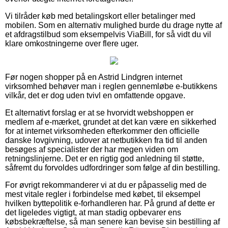
Vi tilråder køb med betalingskort eller betalinger med
mobilen. Som en alternativ mulighed burde du drage nytte af
et afdragstilbud som eksempelvis ViaBill, for så vidt du vil
klare omkostningerne over flere uger.
Før nogen shopper på en Astrid Lindgren internet
virksomhed behøver man i reglen gennemløbe e-butikkens
vilkår, det er dog uden tvivl en omfattende opgave.
Et alternativt forslag er at se hvorvidt webshoppen er
medlem af e-mærket, grundet at det kan være en sikkerhed
for at internet virksomheden efterkommer den officielle
danske lovgivning, udover at netbutikken fra tid til anden
besøges af specialister der har megen viden om
retningslinjerne. Det er en rigtig god anledning til støtte,
såfremt du forvoldes udfordringer som følge af din bestilling.
For øvrigt rekommanderer vi at du er påpasselig med de
mest vitale regler i forbindelse med købet, til eksempel
hvilken byttepolitik e-forhandleren har. På grund af dette er
det ligeledes vigtigt, at man stadig opbevarer ens
købsbekræftelse, så man senere kan bevise sin bestilling af