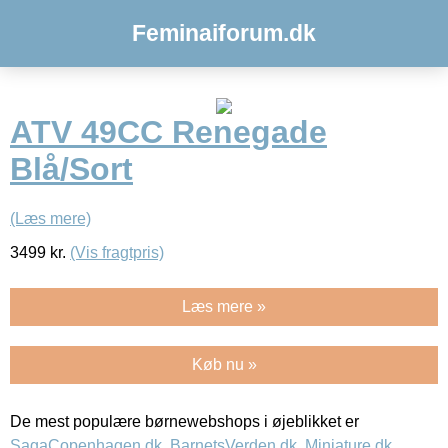
Feminaiforum.dk
ATV 49CC Renegade
Blå/Sort
(Læs mere)
3499
kr.
(Vis fragtpris)
Læs mere »
Køb nu »
De mest populære børnewebshops i øjeblikket er
SagaCopenhagen.dk
,
BarnetsVerden.dk
,
Miniature.dk
,