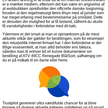
er e-mærket medlem, eftersom det kan være en angivelse af
at webbutikken opretholder den officielle danske lovgivning,
foruden at den regelmæssigt føres tilsyn med af jurister som
har meget erfaring med bestemmelserne på området. Dette
er desuden din mulighed for at få bistand, såfremt du skulle
få vanskeligheder i forbindelse med dit køb.
Ydermere er det smart at man er opmærksom på de mest
aktuelle vilkår der gælder for bestillingen, som for eksempel
den returpolitik internet firmaet har. I den forbindelse er det
tillige essesentielt, at man altid beholder ens faktura,
således man til enhver tid vil kunne dokumentere sin
bestilling af ATV 49CC Renegade Blå/Sort, uafhængig om
du er på indkøb til en dame eller herre.
Trustpilot genererer ultra værdifulde chancer for at blive
klogere på diverse aktuelle køberes opfattelser og på grund