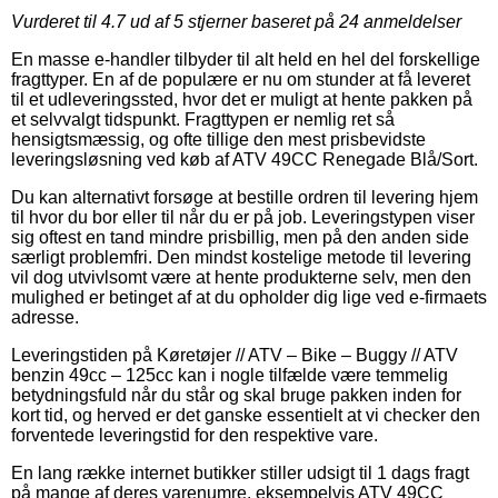
Vurderet til
4.7
ud af 5 stjerner baseret på
24
anmeldelser
En masse e-handler tilbyder til alt held en hel del forskellige
fragttyper. En af de populære er nu om stunder at få leveret
til et udleveringssted, hvor det er muligt at hente pakken på
et selvvalgt tidspunkt. Fragttypen er nemlig ret så
hensigtsmæssig, og ofte tillige den mest prisbevidste
leveringsløsning ved køb af ATV 49CC Renegade Blå/Sort.
Du kan alternativt forsøge at bestille ordren til levering hjem
til hvor du bor eller til når du er på job. Leveringstypen viser
sig oftest en tand mindre prisbillig, men på den anden side
særligt problemfri. Den mindst kostelige metode til levering
vil dog utvivlsomt være at hente produkterne selv, men den
mulighed er betinget af at du opholder dig lige ved e-firmaets
adresse.
Leveringstiden på Køretøjer // ATV – Bike – Buggy // ATV
benzin 49cc – 125cc kan i nogle tilfælde være temmelig
betydningsfuld når du står og skal bruge pakken inden for
kort tid, og herved er det ganske essentielt at vi checker den
forventede leveringstid for den respektive vare.
En lang række internet butikker stiller udsigt til 1 dags fragt
på mange af deres varenumre, eksempelvis ATV 49CC