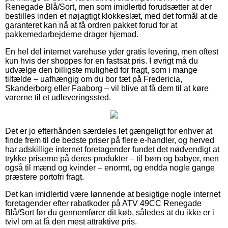
Renegade Blå/Sort, men som imidlertid forudsætter at der
bestilles inden et nøjagtigt klokkeslæt, med det formål at de
garanteret kan nå at få ordren pakket forud for at
pakkemedarbejderne drager hjemad.
En hel del internet varehuse yder gratis levering, men oftest
kun hvis der shoppes for en fastsat pris. I øvrigt må du
udvælge den billigste mulighed for fragt, som i mange
tilfælde – uafhængig om du bor tæt på Fredericia,
Skanderborg eller Faaborg – vil blive at få dem til at køre
varerne til et udleveringssted.
Det er jo efterhånden særdeles let gængeligt for enhver at
finde frem til de bedste priser på flere e-handler, og herved
har adskillige internet foretagender fundet det nødvendigt at
trykke priserne på deres produkter – til børn og babyer, men
også til mænd og kvinder – enormt, og endda nogle gange
præstere portofri fragt.
Det kan imidlertid være lønnende at besigtige nogle internet
foretagender efter rabatkoder på ATV 49CC Renegade
Blå/Sort før du gennemfører dit køb, således at du ikke er i
tvivl om at få den mest attraktive pris.