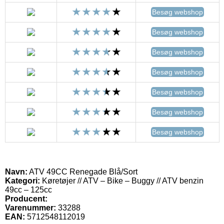
Besøg webshop
Besøg webshop
Besøg webshop
Besøg webshop
Besøg webshop
Besøg webshop
Besøg webshop
Navn:
ATV 49CC Renegade Blå/Sort
Kategori:
Køretøjer // ATV – Bike – Buggy // ATV benzin
49cc – 125cc
Producent:
Varenummer:
33288
EAN:
5712548112019