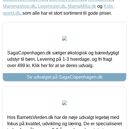
Mammashop.dk
,
Legehjulet.dk
,
MamaMilla.dk
og
Kids-
world.dk
, som alle har et stort sortiment til gode priser.
SagaCopenhagen.dk sælger økologisk og bæredygtigt
udstyr til børn. Levering på 1-3 hverdage, og fri fragt
over 499 kr. Klik her for at se deres udvalg.
Se udvalget på SagaCopenhagen.dk
Hos BarnetsVerden.dk har de nøje udvalgt legetøj med
fokus på kvalitet, udvikling og læring. De er specialiseret