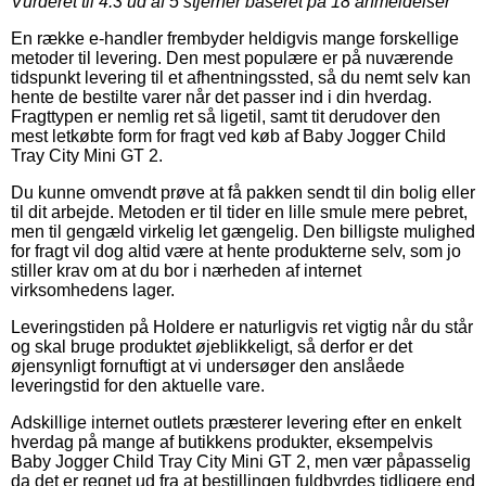
Vurderet til
4.3
ud af 5 stjerner baseret på
18
anmeldelser
En række e-handler frembyder heldigvis mange forskellige
metoder til levering. Den mest populære er på nuværende
tidspunkt levering til et afhentningssted, så du nemt selv kan
hente de bestilte varer når det passer ind i din hverdag.
Fragttypen er nemlig ret så ligetil, samt tit derudover den
mest letkøbte form for fragt ved køb af Baby Jogger Child
Tray City Mini GT 2.
Du kunne omvendt prøve at få pakken sendt til din bolig eller
til dit arbejde. Metoden er til tider en lille smule mere pebret,
men til gengæld virkelig let gængelig. Den billigste mulighed
for fragt vil dog altid være at hente produkterne selv, som jo
stiller krav om at du bor i nærheden af internet
virksomhedens lager.
Leveringstiden på Holdere er naturligvis ret vigtig når du står
og skal bruge produktet øjeblikkeligt, så derfor er det
øjensynligt fornuftigt at vi undersøger den anslåede
leveringstid for den aktuelle vare.
Adskillige internet outlets præsterer levering efter en enkelt
hverdag på mange af butikkens produkter, eksempelvis
Baby Jogger Child Tray City Mini GT 2, men vær påpasselig
da det er regnet ud fra at bestillingen fuldbyrdes tidligere end