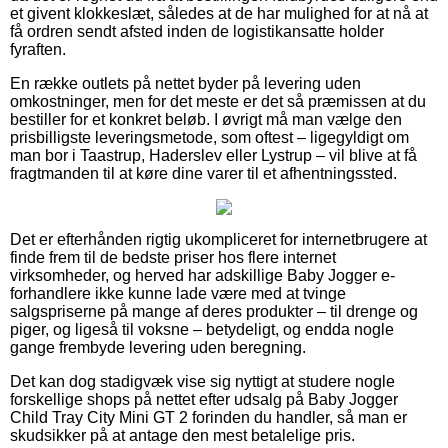
et givent klokkeslæt, således at de har mulighed for at nå at
få ordren sendt afsted inden de logistikansatte holder
fyraften.
En række outlets på nettet byder på levering uden
omkostninger, men for det meste er det så præmissen at du
bestiller for et konkret beløb. I øvrigt må man vælge den
prisbilligste leveringsmetode, som oftest – ligegyldigt om
man bor i Taastrup, Haderslev eller Lystrup – vil blive at få
fragtmanden til at køre dine varer til et afhentningssted.
Det er efterhånden rigtig ukompliceret for internetbrugere at
finde frem til de bedste priser hos flere internet
virksomheder, og herved har adskillige Baby Jogger e-
forhandlere ikke kunne lade være med at tvinge
salgspriserne på mange af deres produkter – til drenge og
piger, og ligeså til voksne – betydeligt, og endda nogle
gange frembyde levering uden beregning.
Det kan dog stadigvæk vise sig nyttigt at studere nogle
forskellige shops på nettet efter udsalg på Baby Jogger
Child Tray City Mini GT 2 forinden du handler, så man er
skudsikker på at antage den mest betalelige pris.