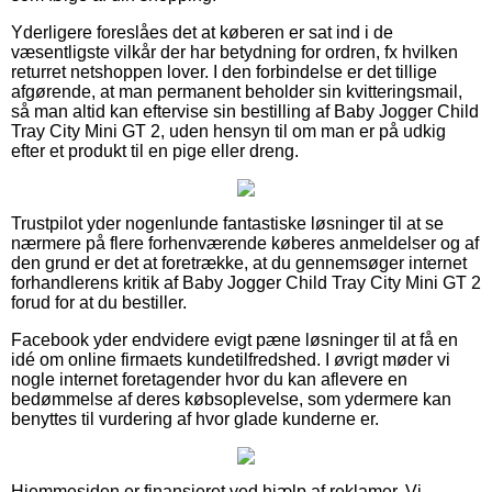
Yderligere foreslåes det at køberen er sat ind i de
væsentligste vilkår der har betydning for ordren, fx hvilken
returret netshoppen lover. I den forbindelse er det tillige
afgørende, at man permanent beholder sin kvitteringsmail,
så man altid kan eftervise sin bestilling af Baby Jogger Child
Tray City Mini GT 2, uden hensyn til om man er på udkig
efter et produkt til en pige eller dreng.
Trustpilot yder nogenlunde fantastiske løsninger til at se
nærmere på flere forhenværende køberes anmeldelser og af
den grund er det at foretrække, at du gennemsøger internet
forhandlerens kritik af Baby Jogger Child Tray City Mini GT 2
forud for at du bestiller.
Facebook yder endvidere evigt pæne løsninger til at få en
idé om online firmaets kundetilfredshed. I øvrigt møder vi
nogle internet foretagender hvor du kan aflevere en
bedømmelse af deres købsoplevelse, som ydermere kan
benyttes til vurdering af hvor glade kunderne er.
Hjemmesiden er finansieret ved hjælp af reklamer. Vi