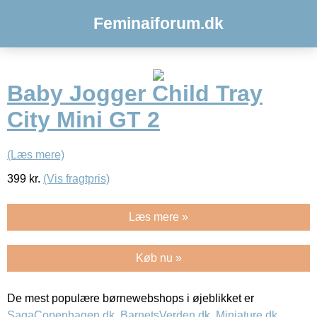
Feminaiforum.dk
Baby Jogger Child Tray
City Mini GT 2
(Læs mere)
399
kr.
(Vis fragtpris)
Læs mere »
Køb nu »
De mest populære børnewebshops i øjeblikket er
SagaCopenhagen.dk
,
BarnetsVerden.dk
,
Miniature.dk
,