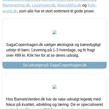
Mammashop.dk
,
Legehjulet.dk
,
MamaMilla.dk
og
Kids-
world.dk
, som alle har et stort sortiment til gode priser.
SagaCopenhagen.dk sælger økologisk og bæredygtigt
udstyr til børn. Levering på 1-3 hverdage, og fri fragt
over 499 kr. Klik her for at se deres udvalg.
Se udvalget på SagaCopenhagen.dk
Hos BarnetsVerden.dk har de nøje udvalgt legetøj med
fokus på kvalitet, udvikling og læring. De er specialiseret