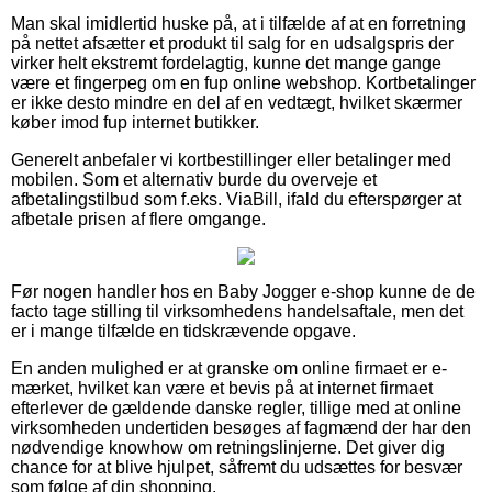
Man skal imidlertid huske på, at i tilfælde af at en forretning
på nettet afsætter et produkt til salg for en udsalgspris der
virker helt ekstremt fordelagtig, kunne det mange gange
være et fingerpeg om en fup online webshop. Kortbetalinger
er ikke desto mindre en del af en vedtægt, hvilket skærmer
køber imod fup internet butikker.
Generelt anbefaler vi kortbestillinger eller betalinger med
mobilen. Som et alternativ burde du overveje et
afbetalingstilbud som f.eks. ViaBill, ifald du efterspørger at
afbetale prisen af flere omgange.
Før nogen handler hos en Baby Jogger e-shop kunne de de
facto tage stilling til virksomhedens handelsaftale, men det
er i mange tilfælde en tidskrævende opgave.
En anden mulighed er at granske om online firmaet er e-
mærket, hvilket kan være et bevis på at internet firmaet
efterlever de gældende danske regler, tillige med at online
virksomheden undertiden besøges af fagmænd der har den
nødvendige knowhow om retningslinjerne. Det giver dig
chance for at blive hjulpet, såfremt du udsættes for besvær
som følge af din shopping.