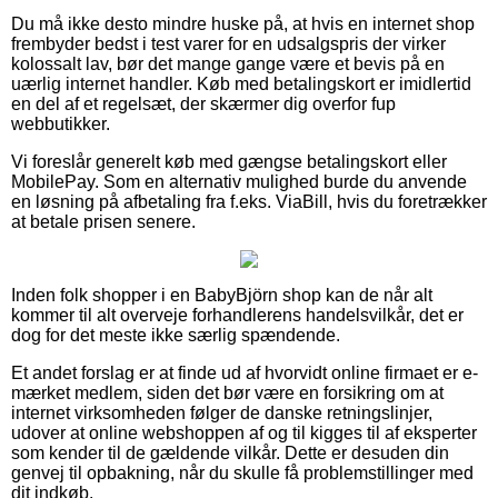
Du må ikke desto mindre huske på, at hvis en internet shop
frembyder bedst i test varer for en udsalgspris der virker
kolossalt lav, bør det mange gange være et bevis på en
uærlig internet handler. Køb med betalingskort er imidlertid
en del af et regelsæt, der skærmer dig overfor fup
webbutikker.
Vi foreslår generelt køb med gængse betalingskort eller
MobilePay. Som en alternativ mulighed burde du anvende
en løsning på afbetaling fra f.eks. ViaBill, hvis du foretrækker
at betale prisen senere.
Inden folk shopper i en BabyBjörn shop kan de når alt
kommer til alt overveje forhandlerens handelsvilkår, det er
dog for det meste ikke særlig spændende.
Et andet forslag er at finde ud af hvorvidt online firmaet er e-
mærket medlem, siden det bør være en forsikring om at
internet virksomheden følger de danske retningslinjer,
udover at online webshoppen af og til kigges til af eksperter
som kender til de gældende vilkår. Dette er desuden din
genvej til opbakning, når du skulle få problemstillinger med
dit indkøb.