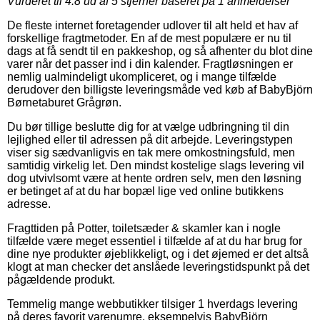
Vurderet til
4.8
ud af 5 stjerner baseret på
1
anmeldelser
De fleste internet foretagender udlover til alt held et hav af
forskellige fragtmetoder. En af de mest populære er nu til
dags at få sendt til en pakkeshop, og så afhenter du blot dine
varer når det passer ind i din kalender. Fragtløsningen er
nemlig ualmindeligt ukompliceret, og i mange tilfælde
derudover den billigste leveringsmåde ved køb af BabyBjörn
Børnetaburet Grågrøn.
Du bør tillige beslutte dig for at vælge udbringning til din
lejlighed eller til adressen på dit arbejde. Leveringstypen
viser sig sædvanligvis en tak mere omkostningsfuld, men
samtidig virkelig let. Den mindst kostelige slags levering vil
dog utvivlsomt være at hente ordren selv, men den løsning
er betinget af at du har bopæl lige ved online butikkens
adresse.
Fragttiden på Potter, toiletsæder & skamler kan i nogle
tilfælde være meget essentiel i tilfælde af at du har brug for
dine nye produkter øjeblikkeligt, og i det øjemed er det altså
klogt at man checker det anslåede leveringstidspunkt på det
pågældende produkt.
Temmelig mange webbutikker tilsiger 1 hverdags levering
på deres favorit varenumre, eksempelvis BabyBjörn