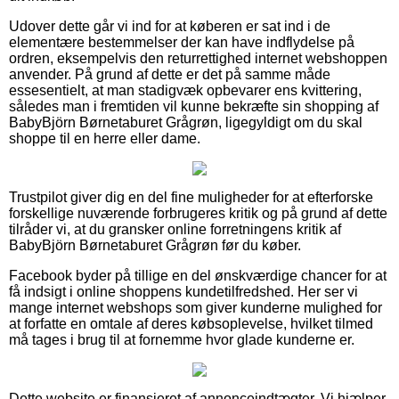
Udover dette går vi ind for at køberen er sat ind i de
elementære bestemmelser der kan have indflydelse på
ordren, eksempelvis den returrettighed internet webshoppen
anvender. På grund af dette er det på samme måde
essesentielt, at man stadigvæk opbevarer ens kvittering,
således man i fremtiden vil kunne bekræfte sin shopping af
BabyBjörn Børnetaburet Grågrøn, ligegyldigt om du skal
shoppe til en herre eller dame.
Trustpilot giver dig en del fine muligheder for at efterforske
forskellige nuværende forbrugeres kritik og på grund af dette
tilråder vi, at du gransker online forretningens kritik af
BabyBjörn Børnetaburet Grågrøn før du køber.
Facebook byder på tillige en del ønskværdige chancer for at
få indsigt i online shoppens kundetilfredshed. Her ser vi
mange internet webshops som giver kunderne mulighed for
at forfatte en omtale af deres købsoplevelse, hvilket tilmed
må tages i brug til at fornemme hvor glade kunderne er.
Dette website er finansieret af annonceindtægter. Vi hjælper