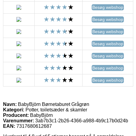
Besøg webshop
Besøg webshop
Besøg webshop
Besøg webshop
Besøg webshop
Besøg webshop
Besøg webshop
Navn:
BabyBjörn Børnetaburet Grågrøn
Kategori:
Potter, toiletsæder & skamler
Producent:
BabyBjörn
Varenummer:
3ab7b3c1-2b26-4366-a988-4b9c17b0d24b
EAN:
7317680612687