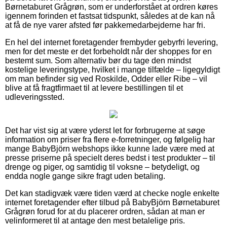
Børnetaburet Grågrøn, som er underforstået at ordren køres
igennem forinden et fastsat tidspunkt, således at de kan nå
at få de nye varer afsted før pakkemedarbejderne har fri.
En hel del internet foretagender frembyder gebyrfri levering,
men for det meste er det forbeholdt når der shoppes for en
bestemt sum. Som alternativ bør du tage den mindst
kostelige leveringstype, hvilket i mange tilfælde – ligegyldigt
om man befinder sig ved Roskilde, Odder eller Ribe – vil
blive at få fragtfirmaet til at levere bestillingen til et
udleveringssted.
Det har vist sig at være yderst let for forbrugerne at søge
information om priser fra flere e-forretninger, og følgelig har
mange BabyBjörn webshops ikke kunne lade være med at
presse priserne på specielt deres bedst i test produkter – til
drenge og piger, og samtidig til voksne – betydeligt, og
endda nogle gange sikre fragt uden betaling.
Det kan stadigvæk være tiden værd at checke nogle enkelte
internet foretagender efter tilbud på BabyBjörn Børnetaburet
Grågrøn forud for at du placerer ordren, sådan at man er
velinformeret til at antage den mest betalelige pris.