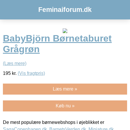
Feminaiforum.dk
BabyBjörn Børnetaburet
Grågrøn
(Læs mere)
195
kr.
(Vis fragtpris)
Læs mere »
Køb nu »
De mest populære børnewebshops i øjeblikket er
SagaCopenhagen.dk
,
BarnetsVerden.dk
,
Miniature.dk
,