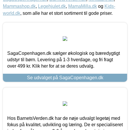
Mammashop.dk
,
Legehjulet.dk
,
MamaMilla.dk
og
Kids-
world.dk
, som alle har et stort sortiment til gode priser.
SagaCopenhagen.dk sælger økologisk og bæredygtigt
udstyr til børn. Levering på 1-3 hverdage, og fri fragt
over 499 kr. Klik her for at se deres udvalg.
Se udvalget på SagaCopenhagen.dk
Hos BarnetsVerden.dk har de nøje udvalgt legetøj med
fokus på kvalitet, udvikling og læring. De er specialiseret