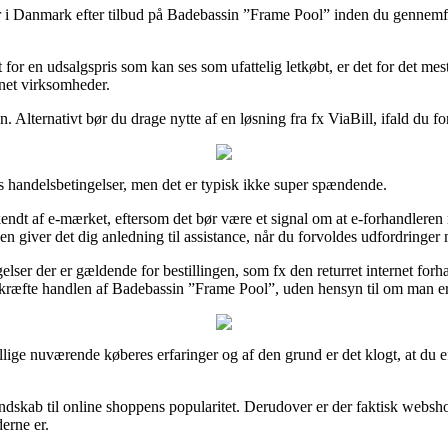
er i Danmark efter tilbud på Badebassin ”Frame Pool” inden du gennemfø
for en udsalgspris som kan ses som ufattelig letkøbt, er det for det mest
rnet virksomheder.
. Alternativt bør du drage nytte af en løsning fra fx ViaBill, ifald du f
s handelsbetingelser, men det er typisk ikke super spændende.
ndt af e-mærket, eftersom det bør være et signal om at e-forhandleren 
en giver det dig anledning til assistance, når du forvoldes udfordringer
elser der er gældende for bestillingen, som fx den returret internet for
bekræfte handlen af Badebassin ”Frame Pool”, uden hensyn til om man e
skillige nuværende køberes erfaringer og af den grund er det klogt, at du
kendskab til online shoppens popularitet. Derudover er der faktisk webs
erne er.