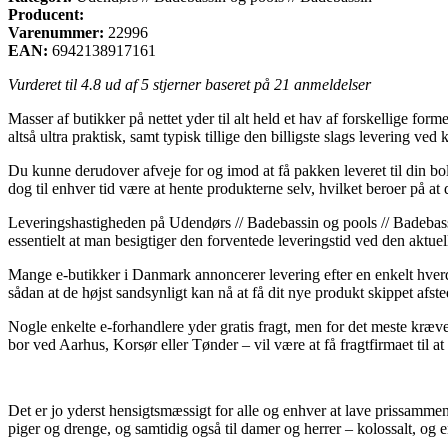
Producent:
Varenummer:
22996
EAN:
6942138917161
Vurderet til
4.8
ud af 5 stjerner baseret på
21
anmeldelser
Masser af butikker på nettet yder til alt held et hav af forskellige for
altså ultra praktisk, samt typisk tillige den billigste slags levering v
Du kunne derudover afveje for og imod at få pakken leveret til din bol
dog til enhver tid være at hente produkterne selv, hvilket beroer på a
Leveringshastigheden på Udendørs // Badebassin og pools // Badebassi
essentielt at man besigtiger den forventede leveringstid ved den aktuel
Mange e-butikker i Danmark annoncerer levering efter en enkelt hverda
sådan at de højst sandsynligt kan nå at få dit nye produkt skippet afs
Nogle enkelte e-forhandlere yder gratis fragt, men for det meste kræver
bor ved Aarhus, Korsør eller Tønder – vil være at få fragtfirmaet til at
Det er jo yderst hensigtsmæssigt for alle og enhver at lave prissammenl
piger og drenge, og samtidig også til damer og herrer – kolossalt, og 