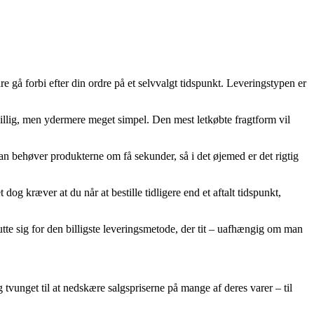
are gå forbi efter din ordre på et selvvalgt tidspunkt. Leveringstypen er
sbillig, men ydermere meget simpel. Den mest letkøbte fragtform vil
n behøver produkterne om få sekunder, så i det øjemed er det rigtig
 kræver at du når at bestille tidligere end et aftalt tidspunkt,
utte sig for den billigste leveringsmetode, der tit – uafhængig om man
g tvunget til at nedskære salgspriserne på mange af deres varer – til