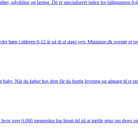
tet, udvikling og læring. De er specialiseret inden for målgruppen 0-6 
der børn i alderen 0-12 år på til al slags vejr. Miniature.dk overtøj er 
y. Når du køber hos dem får du hurtig levering og adgang til et stort u
t hvor over 6.000 mennesker har brugt tid på at melde retur om deres opl