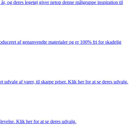
år, og deres legetøj giver netop denne målgruppe inspiration til
produceret af genanvendte materialer og er 100% fri for skadelig
dvalg af varer, til skarpe priser. Klik her for at se deres udvalg.
evelse. Klik her for at se deres udvalg.