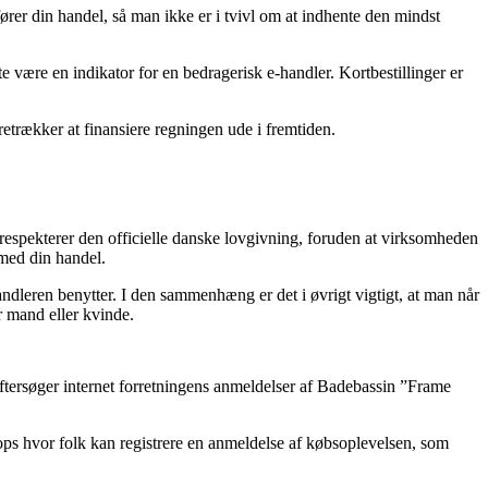
rer din handel, så man ikke er i tvivl om at indhente den mindst
e være en indikator for en bedragerisk e-handler. Kortbestillinger er
oretrækker at finansiere regningen ude i fremtiden.
respekterer den officielle danske lovgivning, foruden at virksomheden
 med din handel.
handleren benytter. I den sammenhæng er det i øvrigt vigtigt, at man når
r mand eller kvinde.
 eftersøger internet forretningens anmeldelser af Badebassin ”Frame
hops hvor folk kan registrere en anmeldelse af købsoplevelsen, som