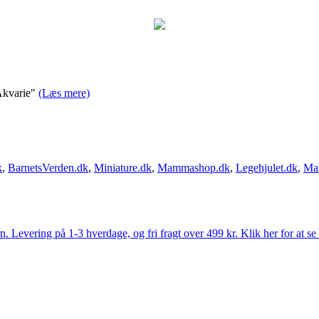
 Akvarie"
(Læs mere)
k
,
BarnetsVerden.dk
,
Miniature.dk
,
Mammashop.dk
,
Legehjulet.dk
,
Ma
Levering på 1-3 hverdage, og fri fragt over 499 kr. Klik her for at se