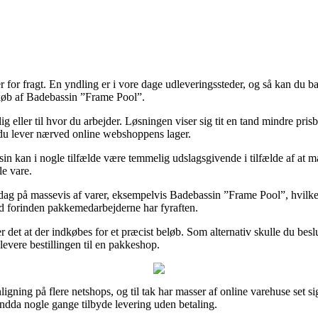
mer for fragt. En yndling er i vore dage udleveringssteder, og så kan du b
ed køb af Badebassin ”Frame Pool”.
ig eller til hvor du arbejder. Løsningen viser sig tit en tand mindre pri
t du lever nærved online webshoppens lager.
n kan i nogle tilfælde være temmelig udslagsgivende i tilfælde af at ma
le vare.
g på massevis af varer, eksempelvis Badebassin ”Frame Pool”, hvilket dog
ted forinden pakkemedarbejderne har fyraften.
 det at der indkøbes for et præcist beløb. Som alternativ skulle du besl
 levere bestillingen til en pakkeshop.
igning på flere netshops, og til tak har masser af online varehuse set si
endda nogle gange tilbyde levering uden betaling.