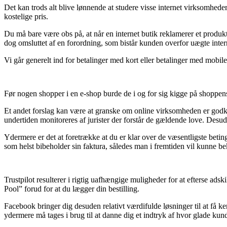
Det kan trods alt blive lønnende at studere visse internet virksomhed
kostelige pris.
Du må bare være obs på, at når en internet butik reklamerer et produkt 
dog omsluttet af en forordning, som bistår kunden overfor uægte inte
Vi går generelt ind for betalinger med kort eller betalinger med mobilen
Før nogen shopper i en e-shop burde de i og for sig kigge på shoppen
Et andet forslag kan være at granske om online virksomheden er godke
undertiden monitoreres af jurister der forstår de gældende love. Desud
Ydermere er det at foretrække at du er klar over de væsentligste beting
som helst bibeholder sin faktura, således man i fremtiden vil kunne 
Trustpilot resulterer i rigtig uafhængige muligheder for at efterse ad
Pool” forud for at du lægger din bestilling.
Facebook bringer dig desuden relativt værdifulde løsninger til at få 
ydermere må tages i brug til at danne dig et indtryk af hvor glade kund