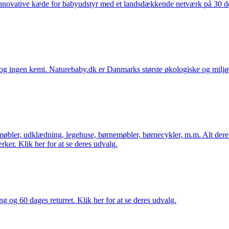
nnovative kæde for babyudstyr med et landsdækkende netværk på 30 detai
ingen kemi. Naturebaby.dk er Danmarks største økologiske og miljøven
øbler, udklædning, legehuse, børnemøbler, børnecykler, m.m. Alt dere
ker. Klik her for at se deres udvalg.
ng og 60 dages returret. Klik her for at se deres udvalg.