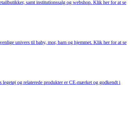
lbutikker, samt institutionssalg og webshop. Klik her for at se
lige univers til baby, mor, barn og hjemmet. Klik her for at se
s legetøj og relaterede produkter er CE-mærket og godkendt i