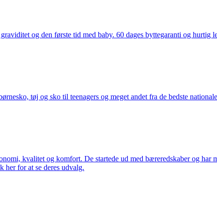
aviditet og den første tid med baby. 60 dages byttegaranti og hurtig lev
nesko, tøj og sko til teenagers og meget andet fra de bedste nationale 
rgonomi, kvalitet og komfort. De startede ud med bæreredskaber og har
k her for at se deres udvalg.