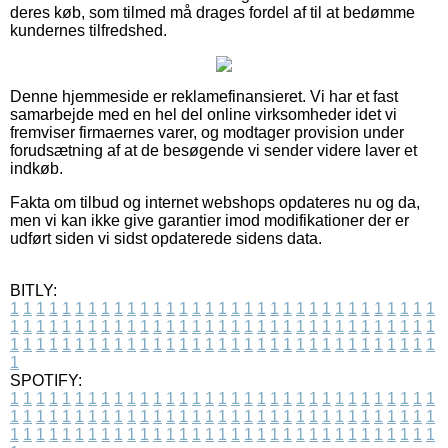
deres køb, som tilmed må drages fordel af til at bedømme
kundernes tilfredshed.
Denne hjemmeside er reklamefinansieret. Vi har et fast
samarbejde med en hel del online virksomheder idet vi
fremviser firmaernes varer, og modtager provision under
forudsætning af at de besøgende vi sender videre laver et
indkøb.
Fakta om tilbud og internet webshops opdateres nu og da,
men vi kan ikke give garantier imod modifikationer der er
udført siden vi sidst opdaterede sidens data.
BITLY:
1
1
1
1
1
1
1
1
1
1
1
1
1
1
1
1
1
1
1
1
1
1
1
1
1
1
1
1
1
1
1
1
1
1
1
1
1
1
1
1
1
1
1
1
1
1
1
1
1
1
1
1
1
1
1
1
1
1
1
1
1
1
1
1
1
1
1
1
1
1
1
1
1
1
1
1
1
1
1
1
1
1
1
1
1
1
1
1
1
1
1
1
1
1
1
1
1
1
1
1
SPOTIFY:
1
1
1
1
1
1
1
1
1
1
1
1
1
1
1
1
1
1
1
1
1
1
1
1
1
1
1
1
1
1
1
1
1
1
1
1
1
1
1
1
1
1
1
1
1
1
1
1
1
1
1
1
1
1
1
1
1
1
1
1
1
1
1
1
1
1
1
1
1
1
1
1
1
1
1
1
1
1
1
1
1
1
1
1
1
1
1
1
1
1
1
1
1
1
1
1
1
1
1