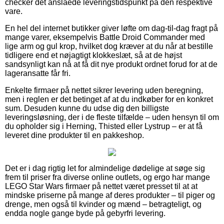
checker det anslåede leveringstidspunkt på den respektive
vare.
En hel del internet butikker giver løfte om dag-til-dag fragt på
mange varer, eksempelvis Battle Droid Commander med
lige arm og gul krop, hvilket dog kræver at du når at bestille
tidligere end et nøjagtigt klokkeslæt, så at de højst
sandsynligt kan nå at få dit nye produkt ordnet forud for at de
lageransatte får fri.
Enkelte firmaer på nettet sikrer levering uden beregning,
men i reglen er det betinget af at du indkøber for en konkret
sum. Desuden kunne du udse dig den billigste
leveringsløsning, der i de fleste tilfælde – uden hensyn til om
du opholder sig i Herning, Thisted eller Lystrup – er at få
leveret dine produkter til en pakkeshop.
Det er i dag rigtig let for almindelige dødelige at søge sig
frem til priser fra diverse online outlets, og ergo har mange
LEGO Star Wars firmaer på nettet været presset til at at
mindske priserne på mange af deres produkter – til piger og
drenge, men også til kvinder og mænd – betragteligt, og
endda nogle gange byde på gebyrfri levering.