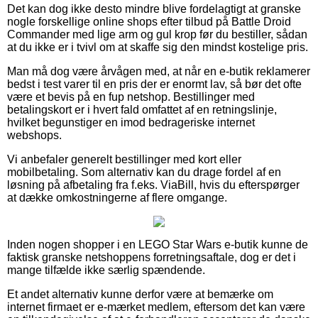
Det kan dog ikke desto mindre blive fordelagtigt at granske
nogle forskellige online shops efter tilbud på Battle Droid
Commander med lige arm og gul krop før du bestiller, sådan
at du ikke er i tvivl om at skaffe sig den mindst kostelige pris.
Man må dog være årvågen med, at når en e-butik reklamerer
bedst i test varer til en pris der er enormt lav, så bør det ofte
være et bevis på en fup netshop. Bestillinger med
betalingskort er i hvert fald omfattet af en retningslinje,
hvilket begunstiger en imod bedrageriske internet
webshops.
Vi anbefaler generelt bestillinger med kort eller
mobilbetaling. Som alternativ kan du drage fordel af en
løsning på afbetaling fra f.eks. ViaBill, hvis du efterspørger
at dække omkostningerne af flere omgange.
Inden nogen shopper i en LEGO Star Wars e-butik kunne de
faktisk granske netshoppens forretningsaftale, dog er det i
mange tilfælde ikke særlig spændende.
Et andet alternativ kunne derfor være at bemærke om
internet firmaet er e-mærket medlem, eftersom det kan være