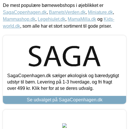
De mest populære børnewebshops i øjeblikket er
SagaCopenhagen.dk
,
BarnetsVerden.dk
,
Miniature.dk
,
Mammashop.dk
,
Legehjulet.dk
,
MamaMilla.dk
og
Kids-
world.dk
, som alle har et stort sortiment til gode priser.
SagaCopenhagen.dk sælger økologisk og bæredygtigt
udstyr til børn. Levering på 1-3 hverdage, og fri fragt
over 499 kr. Klik her for at se deres udvalg.
Se udvalget på SagaCopenhagen.dk