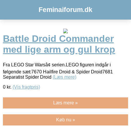
Feminaiforum.dk
Battle Droid Commander
med lige arm og gul krop
Fra LEGO Star Warsâ¢ serien.LEGO figuren indgår i
følgende sæt:7670 Hailfire Droid & Spider Droid7681
Separatist Spider Droid
(Læs mere)
0
kr.
(Vis fragtpris)
Læs mere »
Køb nu »