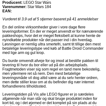
Producent:
LEGO Star Wars
Varenummer:
Star Wars 184
EAN:
Vurderet til
3.9
ud af 5 stjerner baseret på
41
anmeldelser
En del online virksomheder giver i vore dage flere
leveringsformer. En der er meget anvendt er for nærværende
pakkeshops, hvor det er meget fleksibelt at kunne hente de
nyindkøbte produkter når det passer ind i din hverdag.
Løsningen er nemlig ultra smertefri, samt tit tillige den mest
betalelige leveringstype ved køb af Battle Droid Commander
med lige arm og gul krop.
Du burde omvendt afveje for og imod at bestille pakken til
levering til hvor du bor eller ud på din arbejdsplads.
Fragtmetoden viser sig som regel en tand mere bekostelig,
men ydermere ret så nem. Den mest betalelige
leveringsmåde vil dog altid være at du selv henter ordren,
men dette stiller krav om at du befinder dig nær internet
forhandlerens tilholdssted.
Leveringstiden på Vis alle LEGO figurer er jo særdeles
afgørende når man står og skal bruge produktet inden for
kort tid, og i det øjemed er det komplet på sin plads at du