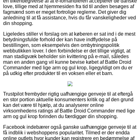
en tilkendegivelse af at e-forhandleren accepterer de danske
love, tillige med at hjemmesiden fra tid til anden besøges af
fagmænd som er meget fortrolige reglerne. Det giver dig
anledning til at få assistance, hvis du får vanskeligheder ved
din shopping.
Ligeledes stiller vi forslag om at køberen er sat ind i de mest
betydningsfulde forhold der kan have indflydelse på
bestillingen, som eksempelvis den ombytningspolitik
webbutikken lover. I den forbindelse er det tillige vigtigt, at
man stadigvæk beholder sin kvittering på e-mail, således
man en anden gang vil kunne bevise købet af Battle Droid
Commander med lige arm og gul krop, ligegyldigt om du er
på udkig efter produkter til en voksen eller et barn.
Trustpilot frembyder rigtig uafhængige genveje til at eftergå
en stor portion aktuelle konsumenters kritik og af den grund
kan det være til hjælp, at du analyserer online
virksomhedens ratings af Battle Droid Commander med lige
arm og gul krop forinden du færdiggør din shopping.
Facebook indebærer også ganske uafhængige genveje til at
få indblik i webshoppens popularitet. Tilmed er der endda
online outlets hvor kunder kan registrere en bedømmelse af