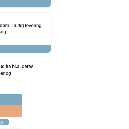
 børn. Hurtig levering
alg.
 fra bl.a. deres
mer og
op