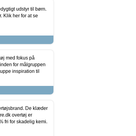
tigt udstyr til børn.
 Klik her for at se
tøj med fokus på
t inden for målgruppen
ppe inspiration til
vertøjsbrand. De klæder
ure.dk overtøj er
fri for skadelig kemi.