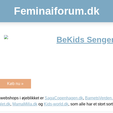
Feminaiforum.dk
BeKids Sengem
Køb nu »
webshops i øjeblikket er
SagaCopenhagen.dk
,
BarnetsVerden
let.dk
,
MamaMilla.dk
og
Kids-world.dk
, som alle har et stort sor