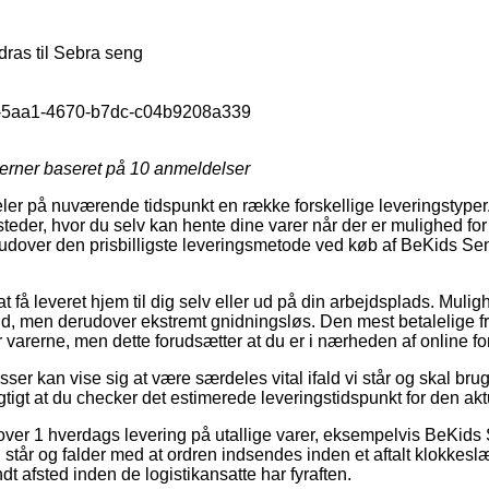
as til Sebra seng
-5aa1-4670-b7dc-c04b9208a339
jerner baseret på
10
anmeldelser
ldeler på nuværende tidspunkt en række forskellige leveringstyper
eder, hvor du selv kan hente dine varer når der er mulighed for d
udover den prisbilligste leveringsmetode ved køb af BeKids Se
 få leveret hjem til dig selv eller ud på din arbejdsplads. Mulig
, men derudover ekstremt gnidningsløs. Den mest betalelige frag
r varerne, men dette forudsætter at du er i nærheden af online 
er kan vise sig at være særdeles vital ifald vi står og skal bru
igtigt at du checker det estimerede leveringstidspunkt for den akt
over 1 hverdags levering på utallige varer, eksempelvis BeKid
 står og falder med at ordren indsendes inden et aftalt klokkesl
ndt afsted inden de logistikansatte har fyraften.