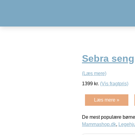
Sebra seng
(Læs mere)
1399
kr.
(Vis fragtpris)
Læs mere »
De mest populære børne
Mammashop.dk
,
Legehju