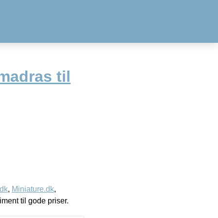
adras til
.dk
,
Miniature.dk
,
timent til gode priser.