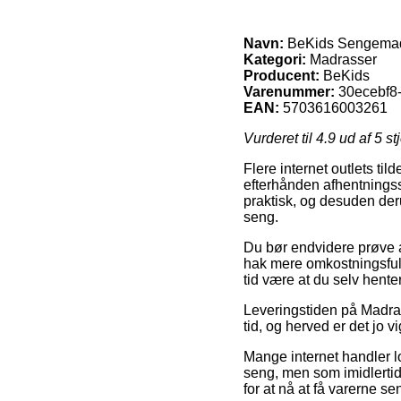
Navn:
BeKids Sengemadr
Kategori:
Madrasser
Producent:
BeKids
Varenummer:
30ecebf8
EAN:
5703616003261
Vurderet til
4.9
ud af 5 st
Flere internet outlets ti
efterhånden afhentningsst
praktisk, og desuden der
seng.
Du bør endvidere prøve at
hak mere omkostningsfuld
tid være at du selv hente
Leveringstiden på Madrass
tid, og herved er det jo v
Mange internet handler l
seng, men som imidlertid
for at nå at få varerne se