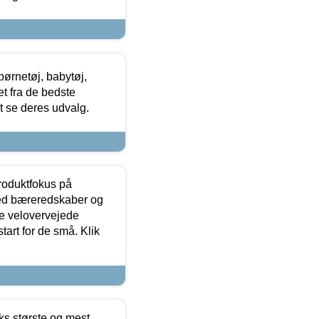
ørnetøj, babytøj,
t fra de bedste
at se deres udvalg.
produktfokus på
med bæreredskaber og
e velovervejede
tart for de små. Klik
ks største og mest