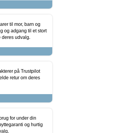
er til mor, barn og
 og adgang til et stort
se deres udvalg.
kterer på Trustpilot
elde retur om deres
brug for under din
yttegaranti og hurtig
valg.