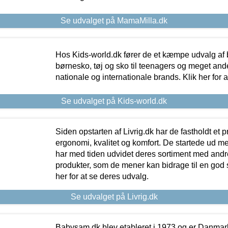
Se udvalget på MamaMilla.dk
Hos Kids-world.dk fører de et kæmpe udvalg af b
børnesko, tøj og sko til teenagers og meget ande
nationale og internationale brands. Klik her for 
Se udvalget på Kids-world.dk
Siden opstarten af Livrig.dk har de fastholdt et 
ergonomi, kvalitet og komfort. De startede ud 
har med tiden udvidet deres sortiment med andr
produkter, som de mener kan bidrage til en god s
her for at se deres udvalg.
Se udvalget på Livrig.dk
Babysam.dk blev etableret i 1973 og er Danmar