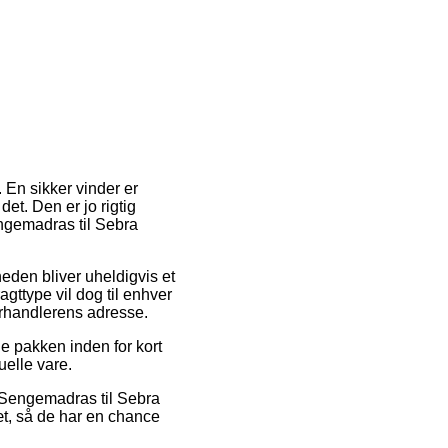
. En sikker vinder er
et. Den er jo rigtig
ngemadras til Sebra
heden bliver uheldigvis et
ttype vil dog til enhver
forhandlerens adresse.
ge pakken inden for kort
uelle vare.
s Sengemadras til Sebra
æt, så de har en chance