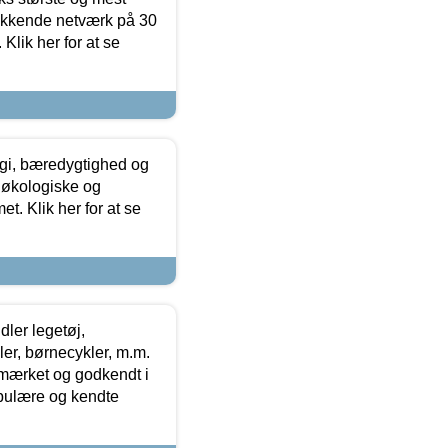
ækkende netværk på 30
Klik her for at se
gi, bæredygtighed og
 økologiske og
t. Klik her for at se
ler legetøj,
r, børnecykler, m.m.
-mærket og godkendt i
opulære og kendte