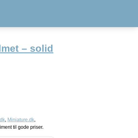
met – solid
.dk
,
Miniature.dk
,
timent til gode priser.