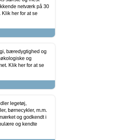
ækkende netværk på 30
Klik her for at se
gi, bæredygtighed og
 økologiske og
t. Klik her for at se
ler legetøj,
r, børnecykler, m.m.
-mærket og godkendt i
opulære og kendte