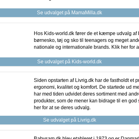
Se udvalget på MamaMilla.dk
Hos Kids-world.dk fører de et kæmpe udvalg af b
børnesko, tøj og sko til teenagers og meget ande
nationale og internationale brands. Klik her for 
Se udvalget på Kids-world.dk
Siden opstarten af Livrig.dk har de fastholdt et 
ergonomi, kvalitet og komfort. De startede ud 
har med tiden udvidet deres sortiment med andr
produkter, som de mener kan bidrage til en god s
her for at se deres udvalg.
Se udvalget på Livrig.dk
Babysam.dk blev etableret i 1973 og er Danmar