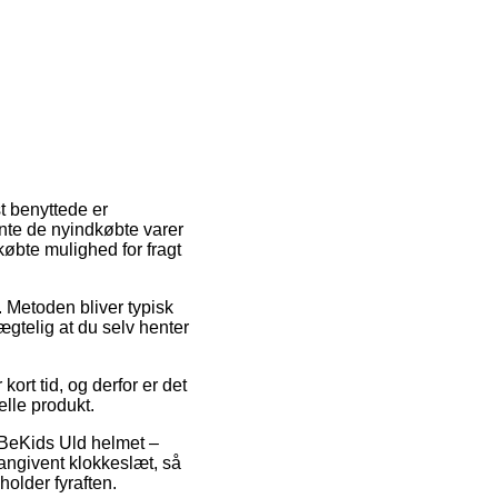
t benyttede er
hente de nyindkøbte varer
øbte mulighed for fragt
. Metoden bliver typisk
gtelig at du selv henter
ort tid, og derfor er det
lle produkt.
s BeKids Uld helmet –
 angivent klokkeslæt, så
holder fyraften.