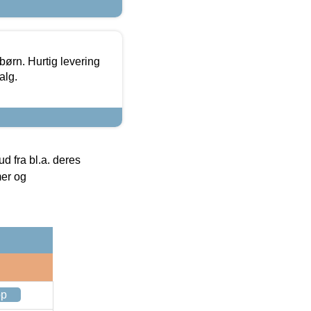
 børn. Hurtig levering
alg.
 fra bl.a. deres
mer og
op