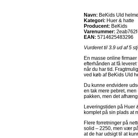
Navn:
BeKids Uld helmet
Kategori:
Huer & hatte
Producent:
BeKids
Varenummer:
2eab762f
EAN:
5714625483296
Vurderet til
3.9
ud af 5 st
En masse online firmaer 
efterhånden at få leveret 
når du har tid. Fragtmul
ved køb af BeKids Uld he
Du kunne endvidere udse d
en tak mere pebret, men 
pakken, men det afhænge
Leveringstiden på Huer & 
komplet på sin plads at 
Flere forretninger på ne
solid – 2250, men vær påp
at de har udsigt til at k