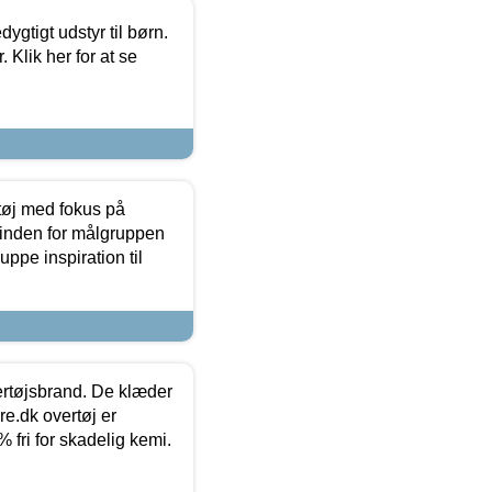
tigt udstyr til børn.
 Klik her for at se
tøj med fokus på
t inden for målgruppen
ppe inspiration til
vertøjsbrand. De klæder
ure.dk overtøj er
fri for skadelig kemi.