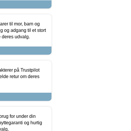
er til mor, barn og
 og adgang til et stort
se deres udvalg.
kterer på Trustpilot
elde retur om deres
brug for under din
yttegaranti og hurtig
valg.