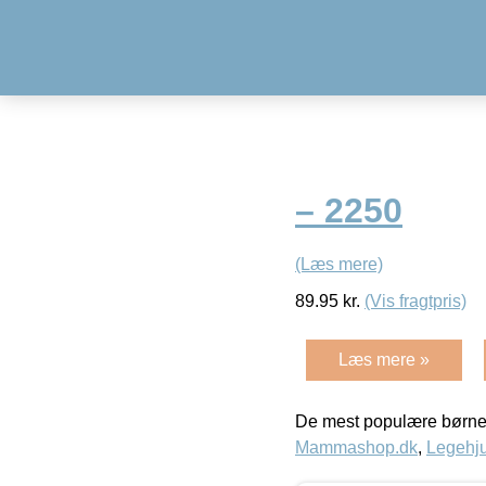
– 2250
(Læs mere)
89.95
kr.
(Vis fragtpris)
Læs mere »
De mest populære børne
Mammashop.dk
,
Legehju