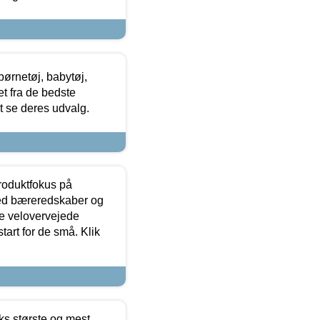
ørnetøj, babytøj,
t fra de bedste
at se deres udvalg.
produktfokus på
med bæreredskaber og
e velovervejede
tart for de små. Klik
ks største og mest