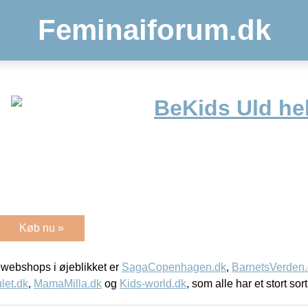
Feminaiforum.dk
BeKids Uld hel
Køb nu »
webshops i øjeblikket er
SagaCopenhagen.dk
,
BarnetsVerden
let.dk
,
MamaMilla.dk
og
Kids-world.dk
, som alle har et stort sor