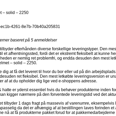
 – solid – 2250
-ec1b-4261-8e7b-70b40a205831
jerner baseret på
5
anmeldelser
tilbyder efterhånden diverse forskellige leveringstyper. Den mes
til et afhentningssted, fordi det er ekstremt fleksibelt at kunne 
igheden er nemlig ret problemfri, og endda desuden den mest letk
lmet – solid – 2250.
ig at få det leveret til hvor du bor eller ud på din arbejdsplads
desuden ret fleksibel. Den mest letkøbte leveringsversion er unæ
r af at du opholder dig lige ved e-shoppens adresse.
hatte er yderst essentiel hvis du behøver produkterne inden for k
man kigger nærmere på den forventede leveringstid ved det aktue
ttet tilbyder 1 dags fragt på massevis af varenumre, eksempelvi
asselig da det er afhængig af at bestillingen laves forinden et
unne nå at få produkterne pakket forud for at pakkemedarbejderne 