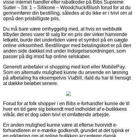
visse internet handler efter rabatkoder på Bibs Supreme
Sutter – Str. 1 – Silikone – Woodchuck/Blush forud for at du
gennemfører din bestilling, således at du ikke er i tvivl om at
opnå den prisbilligste pris.
Du må bare være omhyggelig med, at hvis en webbutik
tilbyder deres varer til salg for en pris der virker hamrende
letkøbt, burde det undertiden være et symbol på en uægte
online virksomhed. Bestillinger med betalingskort er på den
anden side dækket ind under Indsigelsesordningen, som
passer på dig imod fup online selskaber.
Generelt anbefaler vi shopping med kort eller MobilePay.
Som en alternativ mulighed kunne du anvende en løsning
på afbetaling fra eksempelvis ViaBill, ifald du har til hensigt
at dække beløbet senere.
Forud for at folk shopper i en Bibs e-forhandler kunne de til
hver en tid gøre sig bekendt med indholdet af e-butikkens
vilkår, det er dog uden tvivl et omfattende arbejde.
En anden mulighed kunne være at efterse hvorvidt e-
forhandleren er e-mærke godkendt, grundet at det typisk er
en erklæring om at online butikken accepterer dansk