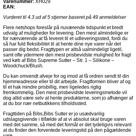
Varenummer:
XH029
EAN:
Vurderet til
4.3
ud af 5 stjerner baseret på
49
anmeldelser
Flere netshops foreslår på nuværende tidspunkt et bredt
udvalg af muligheder for levering. Den mest almindelige er
for nærværende at få leveret til et udleveringssted, fordi du
så har fuld fleksibilitet til at hente dine nye varer når det
passer dig bedst. Fragttypen er altså ualmindeligt ligetil,
samt ofte ydermere den mest prisbevidste mulighed for fragt
ved køb af Bibs Supreme Sutter – Str. 1 – Silikone –
Woodchuck/Blush.
Du kan omvendt afveje for og imod at få ordren sendt til din
hjemmeadresse eller til dit arbejde. Fragtformen bliver af og
til et hak mindre prisbillig, men ligeledes rigtig
fremkommelig. Den mest prisbevidste leveringsmetode vil
dog altid være selv at hente produkterne, som jo afhænger af
at du bor nær netbutikkens tilholdssted.
Fragttiden på Bibs,Bibs Sutter er jo usædvanlig
udslagsgivende i tilfælde af at vi absolut skal bruge varen
med det samme, så med det formål er det tydeligvis relevant
at du finder den forventede leveringstid på den pågældende
vare.