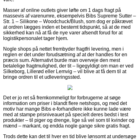
Masser af online outlets giver løfte om 1 dags fragt på
massevis af varenumre, eksempelvis Bibs Supreme Sutter –
Str. 1 – Silikone – Woodchuck/Blush, som dog er påkrævet
at ordren lægges inden et bestemt tidspunkt, så at de med
sikkerhed kan nå at få de nye varer afsendt forud for at
logistikpersonalet tager hjem.
Nogle shops på nettet frembyder fragtfri levering, men i
reglen er det under forudsætning af at der handles for en
præcis sum. Alternativt burde man overveje den mest
betalelige fragtmulighed, der tit – ligegyldigt om man er ved
Silkeborg, Lillerød eller Lemvig – vil blive at få dem til at
bringe ordren til et udleveringssted.
Det er jo ret så fremkommeligt for forbrugerne at søge
information om priser i blandt flere netshops, og med det
motiv har mange Bibs e-forhandlere ikke kunne lade være
med at stampe prisniveauet på specielt deres bedst i test
produkter – til piger og drenge, lige så vel som til kvinder og
mænd – markant, og endda nogle gange sikre gratis fragt.
Trods dette kan det til hver en tid blive lønsomt at undersøge