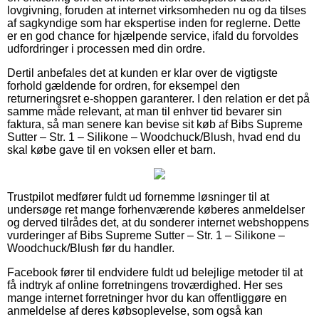
lovgivning, foruden at internet virksomheden nu og da tilses
af sagkyndige som har ekspertise inden for reglerne. Dette
er en god chance for hjælpende service, ifald du forvoldes
udfordringer i processen med din ordre.
Dertil anbefales det at kunden er klar over de vigtigste
forhold gældende for ordren, for eksempel den
returneringsret e-shoppen garanterer. I den relation er det på
samme måde relevant, at man til enhver tid bevarer sin
faktura, så man senere kan bevise sit køb af Bibs Supreme
Sutter – Str. 1 – Silikone – Woodchuck/Blush, hvad end du
skal købe gave til en voksen eller et barn.
Trustpilot medfører fuldt ud fornemme løsninger til at
undersøge ret mange forhenværende køberes anmeldelser
og derved tilrådes det, at du sonderer internet webshoppens
vurderinger af Bibs Supreme Sutter – Str. 1 – Silikone –
Woodchuck/Blush før du handler.
Facebook fører til endvidere fuldt ud belejlige metoder til at
få indtryk af online forretningens troværdighed. Her ses
mange internet forretninger hvor du kan offentliggøre en
anmeldelse af deres købsoplevelse, som også kan