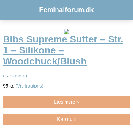
Feminaiforum.dk
Bibs Supreme Sutter – Str.
1 – Silikone –
Woodchuck/Blush
(Læs mere)
99
kr.
(Vis fragtpris)
Læs mere »
Køb nu »