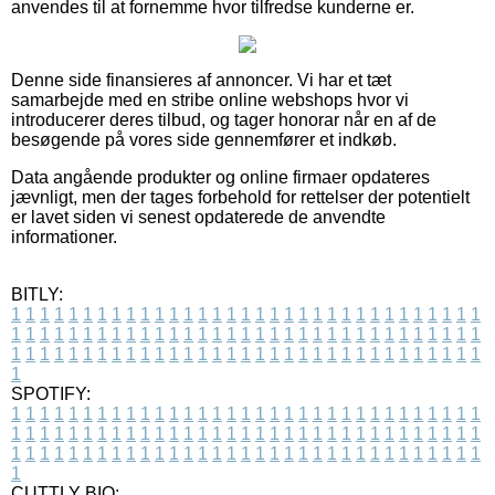
anvendes til at fornemme hvor tilfredse kunderne er.
Denne side finansieres af annoncer. Vi har et tæt
samarbejde med en stribe online webshops hvor vi
introducerer deres tilbud, og tager honorar når en af de
besøgende på vores side gennemfører et indkøb.
Data angående produkter og online firmaer opdateres
jævnligt, men der tages forbehold for rettelser der potentielt
er lavet siden vi senest opdaterede de anvendte
informationer.
BITLY:
1
1
1
1
1
1
1
1
1
1
1
1
1
1
1
1
1
1
1
1
1
1
1
1
1
1
1
1
1
1
1
1
1
1
1
1
1
1
1
1
1
1
1
1
1
1
1
1
1
1
1
1
1
1
1
1
1
1
1
1
1
1
1
1
1
1
1
1
1
1
1
1
1
1
1
1
1
1
1
1
1
1
1
1
1
1
1
1
1
1
1
1
1
1
1
1
1
1
1
1
SPOTIFY:
1
1
1
1
1
1
1
1
1
1
1
1
1
1
1
1
1
1
1
1
1
1
1
1
1
1
1
1
1
1
1
1
1
1
1
1
1
1
1
1
1
1
1
1
1
1
1
1
1
1
1
1
1
1
1
1
1
1
1
1
1
1
1
1
1
1
1
1
1
1
1
1
1
1
1
1
1
1
1
1
1
1
1
1
1
1
1
1
1
1
1
1
1
1
1
1
1
1
1
1
CUTTLY BIO: