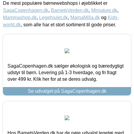
De mest populære børnewebshops i øjeblikket er
SagaCopenhagen.dk
,
BarnetsVerden.dk
,
Miniature.dk
,
Mammashop.dk
,
Legehjulet.dk
,
MamaMilla.dk
og
Kids-
world.dk
, som alle har et stort sortiment til gode priser.
SagaCopenhagen.dk sælger økologisk og bæredygtigt
udstyr til børn. Levering på 1-3 hverdage, og fri fragt
over 499 kr. Klik her for at se deres udvalg.
Se udvalget på SagaCopenhagen.dk
Hos BarnetsVerden.dk har de nøje udvalgt legetøj med