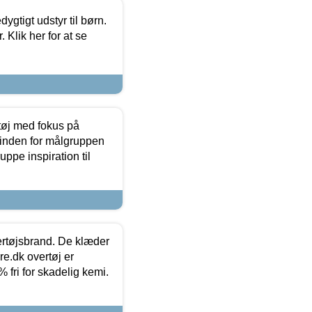
tigt udstyr til børn.
 Klik her for at se
tøj med fokus på
t inden for målgruppen
ppe inspiration til
vertøjsbrand. De klæder
ure.dk overtøj er
fri for skadelig kemi.