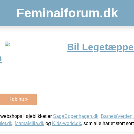
Feminaiforum.dk
Bil Legetæppe
m
Køb nu »
webshops i øjeblikket er
SagaCopenhagen.dk
,
BarnetsVerden
let.dk
,
MamaMilla.dk
og
Kids-world.dk
, som alle har et stort sor