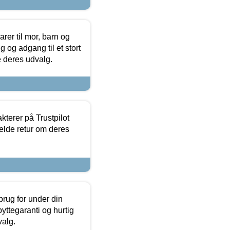
er til mor, barn og
 og adgang til et stort
se deres udvalg.
kterer på Trustpilot
elde retur om deres
brug for under din
yttegaranti og hurtig
valg.