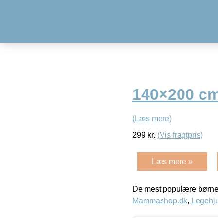
140×200 c
(Læs mere)
299
kr.
(Vis fragtpris)
Læs mere »
De mest populære børne
Mammashop.dk
,
Legehju