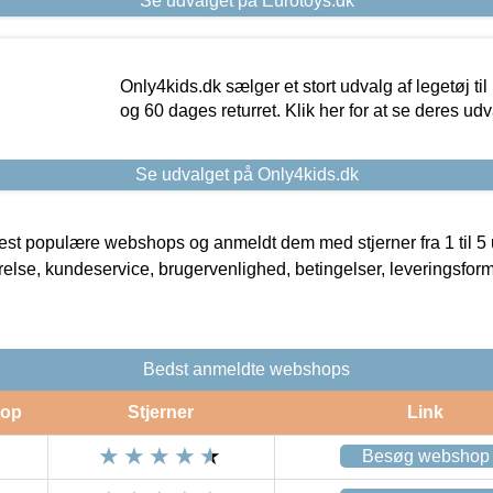
Se udvalget på Eurotoys.dk
Only4kids.dk sælger et stort udvalg af legetøj til
og 60 dages returret. Klik her for at se deres udv
Se udvalget på Only4kids.dk
t populære webshops og anmeldt dem med stjerner fra 1 til 5 ud
rrelse, kundeservice, brugervenlighed, betingelser, leveringsfor
Bedst anmeldte webshops
op
Stjerner
Link
Besøg webshop