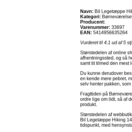
Navn:
Bil Legetæppe Hi
Kategori:
Børneværelset 
Producent:
Varenummer:
33697
EAN:
5414956635264
Vurderet til
4.1
ud af 5 st
Størstedelen af online sho
afhentningssted, og så he
samt tit tilmed den mest
Du kunne derudover beslutt
en kende mere pebret, me
selv henter pakken, som j
Fragttiden på Børneværel
ordre lige om lidt, så af d
produkt.
Størstedelen af webbutik
Bil Legetæppe Hiking 140
tidspunkt, med hensynstage