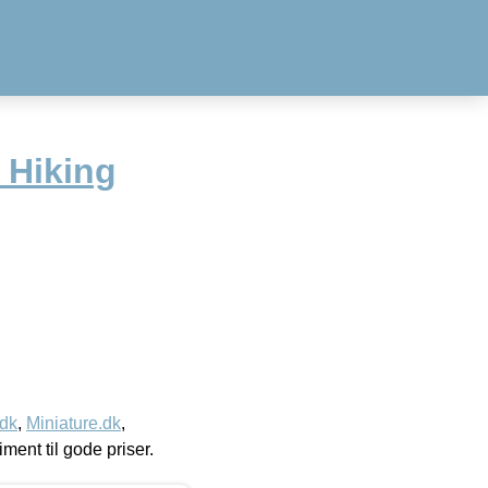
 Hiking
.dk
,
Miniature.dk
,
timent til gode priser.