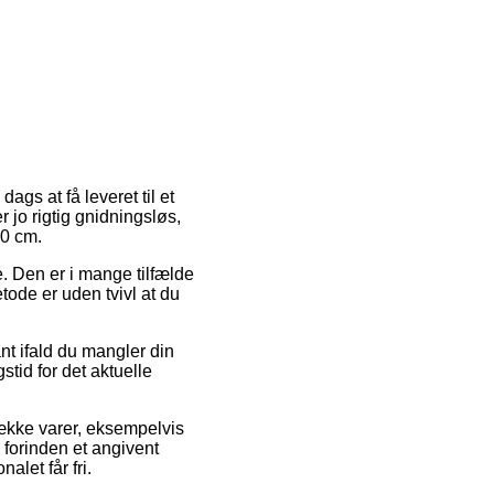
ags at få leveret til et
 jo rigtig gnidningsløs,
00 cm.
de. Den er i mange tilfælde
ode er uden tvivl at du
nt ifald du mangler din
gstid for det aktuelle
række varer, eksempelvis
 forinden et angivent
alet får fri.