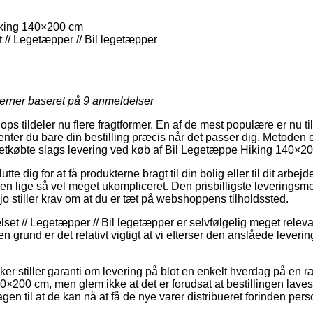
king 140×200 cm
// Legetæpper // Bil legetæpper
jerner baseret på
9
anmeldelser
ps tildeler nu flere fragtformer. En af de mest populære er nu til d
nter du bare din bestilling præcis når det passer dig. Metoden er
 letkøbte slags levering ved køb af Bil Legetæppe Hiking 140×2
e dig for at få produkterne bragt til din bolig eller til dit arbej
n lige så vel meget ukompliceret. Den prisbilligste leveringsmet
o stiller krav om at du er tæt på webshoppens tilholdssted.
set // Legetæpper // Bil legetæpper er selvfølgelig meget releva
en grund er det relativt vigtigt at vi efterser den anslåede leverin
ker stiller garanti om levering på blot en enkelt hverdag på en 
×200 cm, men glem ikke at det er forudsat at bestillingen laves
n til at de kan nå at få de nye varer distribueret forinden person