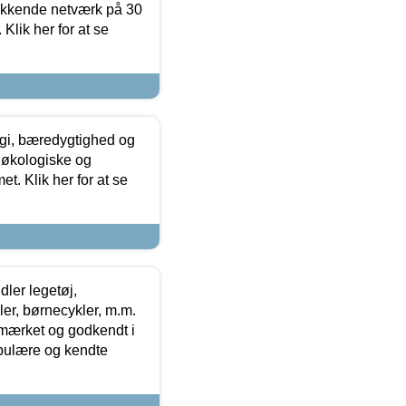
ækkende netværk på 30
Klik her for at se
gi, bæredygtighed og
 økologiske og
t. Klik her for at se
ler legetøj,
r, børnecykler, m.m.
-mærket og godkendt i
opulære og kendte