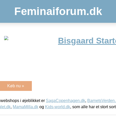
Feminaiforum.dk
Bisgaard Start
Køb nu »
webshops i øjeblikket er
SagaCopenhagen.dk
,
BarnetsVerden
let.dk
,
MamaMilla.dk
og
Kids-world.dk
, som alle har et stort sor