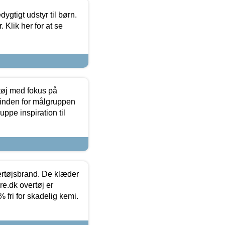
tigt udstyr til børn.
 Klik her for at se
tøj med fokus på
t inden for målgruppen
ppe inspiration til
vertøjsbrand. De klæder
ure.dk overtøj er
fri for skadelig kemi.