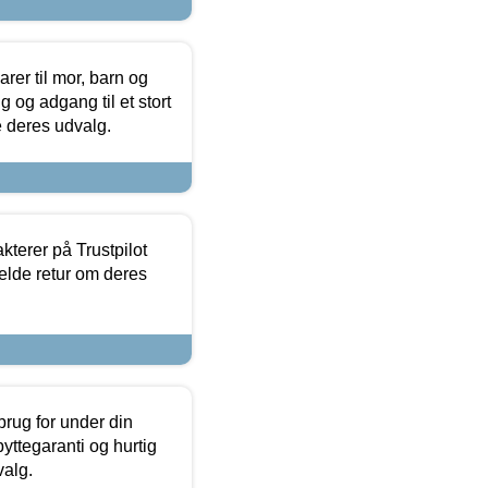
er til mor, barn og
 og adgang til et stort
se deres udvalg.
kterer på Trustpilot
elde retur om deres
brug for under din
yttegaranti og hurtig
valg.