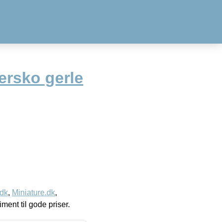
ersko gerle
.dk
,
Miniature.dk
,
timent til gode priser.