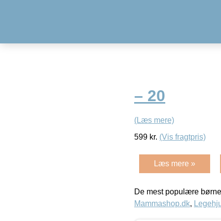
– 20
(Læs mere)
599
kr.
(Vis fragtpris)
Læs mere »
De mest populære børne
Mammashop.dk
,
Legehju