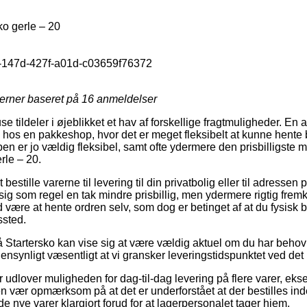
ko gerle – 20
-147d-427f-a01d-c03659f76372
jerner baseret på
16
anmeldelser
e tildeler i øjeblikket et hav af forskellige fragtmuligheder. En
en hos en pakkeshop, hvor det er meget fleksibelt at kunne hente 
pen er jo vældig fleksibel, samt ofte ydermere den prisbilligste m
rle – 20.
estille varerne til levering til din privatbolig eller til adressen 
ig som regel en tak mindre prisbillig, men ydermere rigtig frem
id være at hente ordren selv, som dog er betinget af at du fysisk 
ssted.
Startersko kan vise sig at være vældig aktuel om du har behov f
jensynligt væsentligt at vi gransker leveringstidspunktet ved d
r udlover muligheden for dag-til-dag levering på flere varer, ek
n vær opmærksom på at det er underforstået at der bestilles inde
de nye varer klargjort forud for at lagerpersonalet tager hjem.