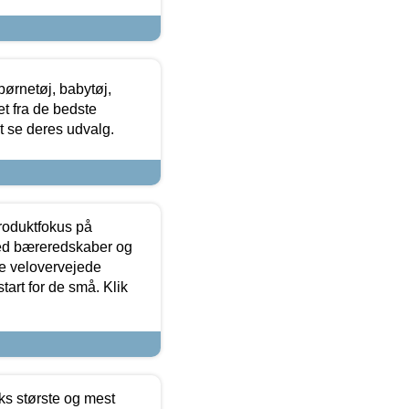
ørnetøj, babytøj,
t fra de bedste
at se deres udvalg.
produktfokus på
med bæreredskaber og
e velovervejede
tart for de små. Klik
ks største og mest