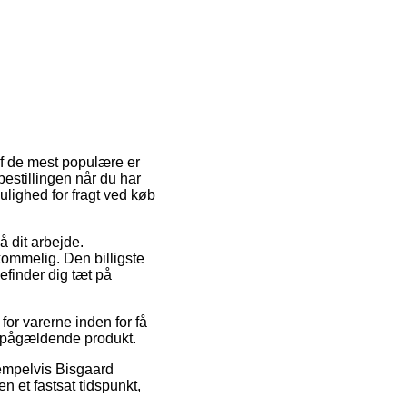
 af de mest populære er
bestillingen når du har
ulighed for fragt ved køb
på dit arbejde.
kommelig. Den billigste
befinder dig tæt på
or varerne inden for få
et pågældende produkt.
sempelvis Bisgaard
n et fastsat tidspunkt,