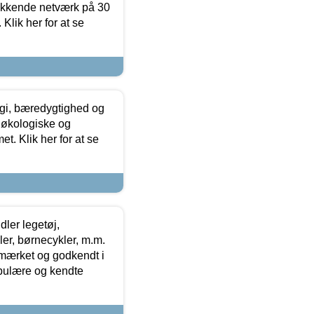
ækkende netværk på 30
Klik her for at se
gi, bæredygtighed og
 økologiske og
t. Klik her for at se
ler legetøj,
r, børnecykler, m.m.
-mærket og godkendt i
opulære og kendte