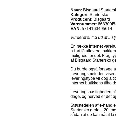
Navn:
Bisgaard Starters
Kategori:
Startersko
Producent:
Bisgaard
Varenummer:
668309f5
EAN:
5714163495614
Vurderet til
4.3
ud af 5 st
En række internet varehus
p.t. at få afleveret pakk
mulighed for det. Fragtty
af Bisgaard Startersko ge
Du burde også forsøge at b
Leveringsmetoden viser s
leveringstype vil dog alt
internet butikkens tilhold
Leveringshastigheden på 
dage, og herved er det ø
Størstedelen af e-handle
Startersko gerle – 20, me
sådan at de kan nå at få 