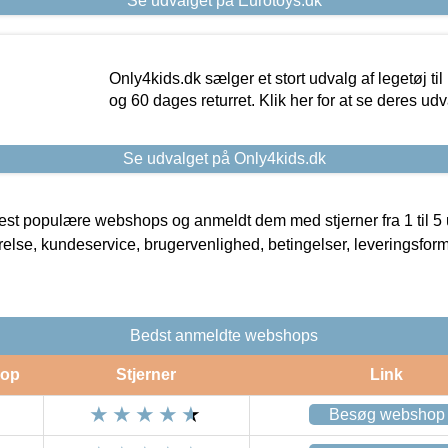
Se udvalget på Eurotoys.dk
Only4kids.dk sælger et stort udvalg af legetøj til
og 60 dages returret. Klik her for at se deres udv
Se udvalget på Only4kids.dk
t populære webshops og anmeldt dem med stjerner fra 1 til 5 ud
rrelse, kundeservice, brugervenlighed, betingelser, leveringsfor
Bedst anmeldte webshops
op
Stjerner
Link
Besøg webshop