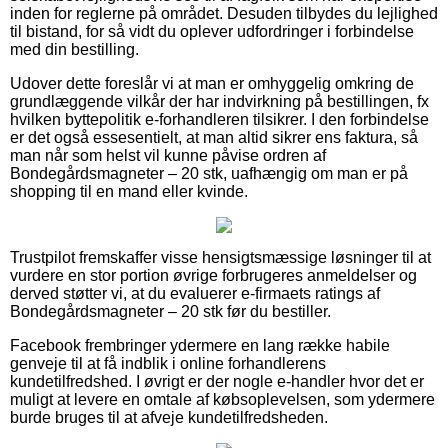
inden for reglerne på området. Desuden tilbydes du lejlighed
til bistand, for så vidt du oplever udfordringer i forbindelse
med din bestilling.
Udover dette foreslår vi at man er omhyggelig omkring de
grundlæggende vilkår der har indvirkning på bestillingen, fx
hvilken byttepolitik e-forhandleren tilsikrer. I den forbindelse
er det også essesentielt, at man altid sikrer ens faktura, så
man når som helst vil kunne påvise ordren af
Bondegårdsmagneter – 20 stk, uafhængig om man er på
shopping til en mand eller kvinde.
Trustpilot fremskaffer visse hensigtsmæssige løsninger til at
vurdere en stor portion øvrige forbrugeres anmeldelser og
derved støtter vi, at du evaluerer e-firmaets ratings af
Bondegårdsmagneter – 20 stk før du bestiller.
Facebook frembringer ydermere en lang række habile
genveje til at få indblik i online forhandlerens
kundetilfredshed. I øvrigt er der nogle e-handler hvor det er
muligt at levere en omtale af købsoplevelsen, som ydermere
burde bruges til at afveje kundetilfredsheden.