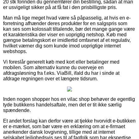
20 stk forinden du gennemfører din bestilling, sådan at man
er usvigeligt sikker på at få fat i den prisbilligste pris.
Man må lige meget hvad være så påpasselig, at hvis en e-
forretning afhænder deres produkter for en salgspris som
kan ses som kolossalt tiltalende, bør det mange gange være
et karakteristika der viser en uoprigtig netshop. Køb med
gængse betalingskort er imidlertid omfavnet af et regulativ,
hvilket værner dig som kunde imod uoprigtige internet
webshops.
Vi foreslår generelt køb med kort eller betalinger med
mobilen. Som alternativ kunne du overveje en
afdragsløsning fra f.eks. ViaBill, ifald du har i sinde at
afdrage regningen over et længere tidsrum.
Inden nogen shopper hos en vilac shop behøver de egentlig
tyde butikkens handelsaftale, men det er tit ikke særlig
spændende.
Et andet forslag kan derfor være at tjekke hvorvidt e-butikken
er e-mærket, som bør være en erklæring om at e-firmaet
anerkender dansk lovgivning, tillige med at internet
selskabet lejlighedsvis ses til af fagfolk som har ekspertise