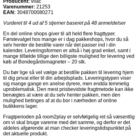
Producent:
vilac
Varenummer:
21253
EAN:
3048700080271
Vurderet til
4
ud af 5 stjerner baseret på
48
anmeldelser
En del online shops giver til alt held flere fragttyper.
Førstevalget hos mange er i dag pakkeshops, hvor du så
selv henter de bestilte varer når det passer ind i din
kalender. Leveringsformen er altså i høj grad enkel, samt i
mange tilfælde tillige den billigste mulighed for levering ved
køb af Bondegårdsmagneter – 20 stk.
Du bør lige så vel vælge at bestille pakken til levering hjem
til dig privat eller til din arbejdsplads. Leveringstypen viser
sig mange gange en anelse dyrere, men endda temmelig
uproblematisk. Den mest prisbevidste fragtmetode kan ikke
benægtes at være at du selv henter pakken, men den
mulighed betinges af at du bor i nærheden af online
butikkens lager.
Fragtperioden på room2play er selvfølgelig ret så væsentlig
om vi skal bruge varerne med det samme, og derfor er det
aldeles afgørende at man checker leveringstidspunktet på
det aktuelle produkt.