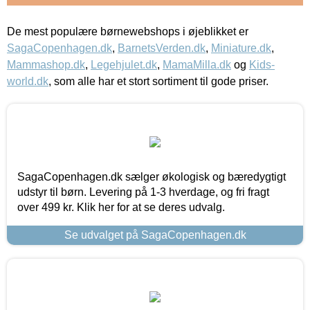
De mest populære børnewebshops i øjeblikket er
SagaCopenhagen.dk
,
BarnetsVerden.dk
,
Miniature.dk
,
Mammashop.dk
,
Legehjulet.dk
,
MamaMilla.dk
og
Kids-
world.dk
, som alle har et stort sortiment til gode priser.
SagaCopenhagen.dk sælger økologisk og bæredygtigt
udstyr til børn. Levering på 1-3 hverdage, og fri fragt
over 499 kr. Klik her for at se deres udvalg.
Se udvalget på SagaCopenhagen.dk