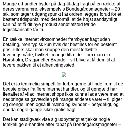
Mange e-handler byder på dag-til-dag fragt på en række af
deres varenumre, eksempelvis Bondegårdsmagneter – 20
stk, som tager udgangspunkt i at ordren lægges forud for et
bestemt tidspunkt, med det formål at de højst sandsynligt
kan nå at få dit nye produkt sendt afsted før de
logistikansatte får fri.
En række internet virksomheder frembyder fragt uden
betaling, men typisk kun hvis der bestilles for en bestemt
pris. Ellers skal man snuppe den mest letkøbte
leveringsmåde, hvilket i mange tilfælde – om man er i
Hørsholm, Dragør eller Brande – vil blive at få dem til at
levere pakken til et afhentningssted.
Det er jo temmelig simpelt for forbrugerne at finde frem til de
bedste priser fra flere internet handler, og til gengæld har
flertallet af vilac internet shops ikke kunne lade være med at
nedbringe salgsværdien på mange af deres varer – til piger
og drenge, men også til mænd og kvinder – betydeligt, og
endda nogle gange sikre gratis fragt.
Det kan stadigvæk vise sig udbytterigt at tjekke nogle
forskellige e-handler efter rabat på Bondegårdsmagneter –