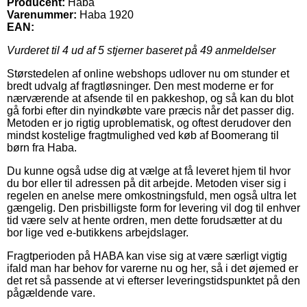
Producent:
Haba
Varenummer:
Haba 1920
EAN:
Vurderet til
4
ud af 5 stjerner baseret på
49
anmeldelser
Størstedelen af online webshops udlover nu om stunder et
bredt udvalg af fragtløsninger. Den mest moderne er for
nærværende at afsende til en pakkeshop, og så kan du blot
gå forbi efter din nyindkøbte vare præcis når det passer dig.
Metoden er jo rigtig uproblematisk, og oftest derudover den
mindst kostelige fragtmulighed ved køb af Boomerang til
børn fra Haba.
Du kunne også udse dig at vælge at få leveret hjem til hvor
du bor eller til adressen på dit arbejde. Metoden viser sig i
regelen en anelse mere omkostningsfuld, men også ultra let
gængelig. Den prisbilligste form for levering vil dog til enhver
tid være selv at hente ordren, men dette forudsætter at du
bor lige ved e-butikkens arbejdslager.
Fragtperioden på HABA kan vise sig at være særligt vigtig
ifald man har behov for varerne nu og her, så i det øjemed er
det ret så passende at vi efterser leveringstidspunktet på den
pågældende vare.