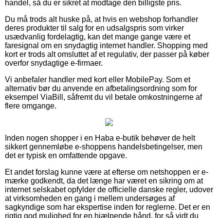
handel, så du er sikret at modtage den billigste pris.
Du må trods alt huske på, at hvis en webshop forhandler
deres produkter til salg for en udsalgspris som virker
usædvanlig fordelagtig, kan det mange gange være et
faresignal om en snydagtig internet handler. Shopping med
kort er trods alt omsluttet af et regulativ, der passer på køber
overfor snydagtige e-firmaer.
Vi anbefaler handler med kort eller MobilePay. Som et
alternativ bør du anvende en afbetalingsordning som for
eksempel ViaBill, såfremt du vil betale omkostningerne af
flere omgange.
Inden nogen shopper i en Haba e-butik behøver de helt
sikkert gennemløbe e-shoppens handelsbetingelser, men
det er typisk en omfattende opgave.
Et andet forslag kunne være at efterse om netshoppen er e-
mærke godkendt, da det længe har været en sikring om at
internet selskabet opfylder de officielle danske regler, udover
at virksomheden en gang i mellem undersøges af
sagkyndige som har ekspertise inden for reglerne. Det er en
rigtig god mulighed for en hjælpende hånd, for så vidt du