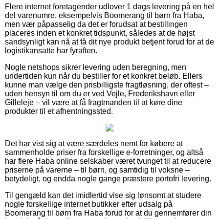
Flere internet foretagender udlover 1 dags levering på en hel
del varenumre, eksempelvis Boomerang til børn fra Haba,
men vær påpasselig da det er forudsat at bestillingen
placeres inden et konkret tidspunkt, således at de højst
sandsynligt kan nå at få dit nye produkt betjent forud for at de
logistikansatte har fyraften.
Nogle netshops sikrer levering uden beregning, men
undertiden kun når du bestiller for et konkret beløb. Ellers
kunne man vælge den prisbilligste fragtløsning, der oftest –
uden hensyn til om du er ved Vejle, Frederikshavn eller
Gilleleje – vil være at få fragtmanden til at køre dine
produkter til et afhentningssted.
Det har vist sig at være særdeles nemt for købere at
sammenholde priser fra forskellige e-forretninger, og altså
har flere Haba online selskaber været tvunget til at reducere
priserne på varerne – til børn, og samtidig til voksne –
betydeligt, og endda nogle gange præstere portofri levering.
Til gengæld kan det imidlertid vise sig lønsomt at studere
nogle forskellige internet butikker efter udsalg på
Boomerang til børn fra Haba forud for at du gennemfører din