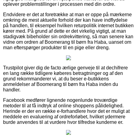
oplever problemstillinger i processen med din ordre.
Endvidere er det at foretrække at man er oppe på mærkerne
omkring de mest aktuelle forhold der kan have indflydelse
på handlen, til eksempel hvilken returpolitik internet butikken
kører med. På grund af dette er det virkelig vigtigt, at man
stadigvæk bibeholder sin ordrekvittering, så man senere kan
vidne om ordren af Boomerang til børn fra Haba, uanset om
man efterspørger produkter til en pige eller dreng.
Trustpilot giver dig de facto ærlige genveje til at dechifrere
en lang række tidligere køberes betragtninger og af den
grund rekommanderer vi, at du beser e-butikkens
anmeldelser af Boomerang til børn fra Haba inden du
handler.
Facebook medfører lignende nogenlunde troværdige
metoder til at få indtryk af online shoppens pålidelighed.
Herinde er der en række e-forhandlere hvor det er muligt at
meddele en evaluering af ordreforløbet, hvilket ydermere
burde anvendes til at vurdere hvor tilfredse kunderne er.