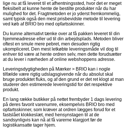
lige nu at få leveret til et afhentningssted, hvor det er meget
fleksibelt at kunne hente de bestilte produkter når du har
mulighed for det. Fragtmetoden er jo yderst fremkommelig,
samt typisk også den mest prisbevidste metode til levering
ved køb af BRIO bro med opfartsskinner.
Du kunne alternativt tænke over at få pakken leveret til din
hjemmeadresse eller ud til din arbejdsplads. Metoden bliver
oftest en smule mere pebret, men desuden rigtig
ukompliceret. Den mest letkøbte leveringsmåde vil dog til
enhver tid være at hente ordren selv, men dette forudsætter
at du lever i nærheden af online webshoppens adresse.
Leveringsdygtigheden på Mærker > BRIO kan i nogle
tilfælde være rigtig udslagsgivende når du absolut skal
bruge produktet fluks, og af den grund er det ret klogt at man
studerer den estimerede leveringstid for det respektive
produkt.
En lang række butikker på nettet frembyder 1 dags levering
på deres favorit varenumre, eksempelvis BRIO bro med
opfartsskinner, som kræver at ordren lægges forud for et
fastslået klokkeslæt, med hensynstagen til at de
sandsynligvis kan nå at få varerne klargjort før de
logistikansatte tager hjem.