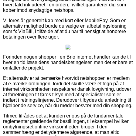
hvert fald inkluderet i en orden, hvilket garanterer dig som
køber imod snydagtige netshops.
Vi foreslår generelt køb med kort eller MobilePay. Som en
alternativ mulighed burde du vælge en afbetalingsløsning
som fx ViaBill, i tilfælde af at du har til hensigt at honorere
betalingen over flere uger.
Forinden nogen shopper i en Brio internet handler kan de til
hver en tid læse dens handelsbetingelser, men det er bare et
omfattende projekt.
Et alternativ er at bemærke hvorvidt netshoppen er medlem
af e-mærke ordningen, fordi det skulle være et tegn på at
internet virksomheden respekterer dansk lovgivning, udover
at forretningen tit føres tilsyn med af specialister som er
indført i retningslinjerne. Derudover tilbydes du anledning til
hjælpende service, når du møder besvær med din shopping.
Tilmed tilrådes det at kunden er obs på de fundamentale
reglementer gældende for bestillingen, til eksempel hvilken
ombytningsret online virksomheden bruger. I den
sammenhæng er det ydermere afgørende, at man altid