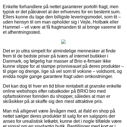
Enkelte forhandlere på nettet garanterer portofri fragt, men
typisk er det påkrævet at der erhverves for en bestemt sum.
Ellers kunne du tage den billigste leveringsmodel, som tit –
uden hensyn til om man opholder sig i Vejle, Holbæk eller
Hammel – vil være at få fragtmanden til at bringe varerne til
et afhentningssted.
Det er jo ultra simpelt for almindelige mennesker at finde
frem til de bedste priser på tværs af internet butikker i
Danmark, og følgelig har masser af Brio e-firmaer ikke
kunne slippe for at stampe prisniveauet på deres produkter –
til piger og drenge, lige så vel som til voksne – voldsomt, og
endda nogle gange garantere fragt uden omkostninger.
Det kan dog til hver en tid blive rentabelt at granske enkelte
online webshops efter rabatkoder på BRIO bro med
opfartsskinner forinden du shopper, således at man er
skråsikker på at skaffe sig den mest attraktive pris.
Man må alligevel være årvågen med, at ifald en shop på
nettet sælger deres produkter til salg for en salgspris der
anses for urealistisk letkøbt, kunne det i nogle tilfælde være
et signal om en snydagtig butik. Bestillinger med kort er i