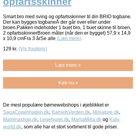
opfartsskinner
Smart bro med sving og opfartsskinner til din BRIO togbane.
Der kan bygges togbaneÂ der går over eller under
broen.Pakken indeholder 1 buet bro, 1 buet skinne til broen,
2 opfartsskinnerBroen måler (når den er bygget) 57,9 x 14,9
x 10,9 cmFra 3 årSe alle
(Læs mere)
129
kr.
(Vis fragtpris)
Læs mere »
Køb nu »
De mest populære børnewebshops i øjeblikket er
SagaCopenhagen.dk
,
BarnetsVerden.dk
,
Miniature.dk
,
Mammashop.dk
,
Legehjulet.dk
,
MamaMilla.dk
og
Kids-
world.dk
, som alle har et stort sortiment til gode priser.