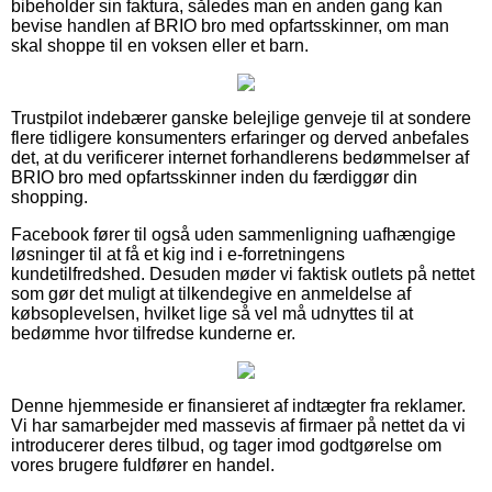
bibeholder sin faktura, således man en anden gang kan
bevise handlen af BRIO bro med opfartsskinner, om man
skal shoppe til en voksen eller et barn.
Trustpilot indebærer ganske belejlige genveje til at sondere
flere tidligere konsumenters erfaringer og derved anbefales
det, at du verificerer internet forhandlerens bedømmelser af
BRIO bro med opfartsskinner inden du færdiggør din
shopping.
Facebook fører til også uden sammenligning uafhængige
løsninger til at få et kig ind i e-forretningens
kundetilfredshed. Desuden møder vi faktisk outlets på nettet
som gør det muligt at tilkendegive en anmeldelse af
købsoplevelsen, hvilket lige så vel må udnyttes til at
bedømme hvor tilfredse kunderne er.
Denne hjemmeside er finansieret af indtægter fra reklamer.
Vi har samarbejder med massevis af firmaer på nettet da vi
introducerer deres tilbud, og tager imod godtgørelse om
vores brugere fuldfører en handel.