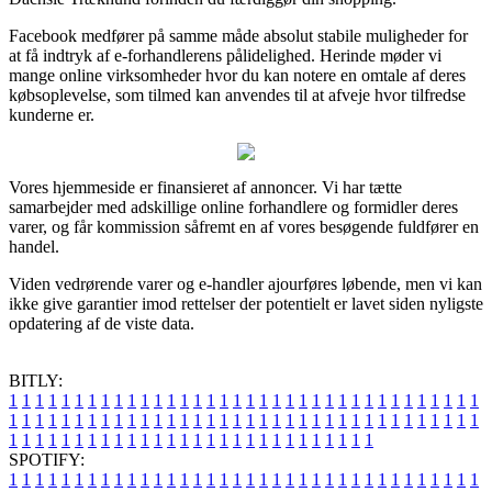
Facebook medfører på samme måde absolut stabile muligheder for
at få indtryk af e-forhandlerens pålidelighed. Herinde møder vi
mange online virksomheder hvor du kan notere en omtale af deres
købsoplevelse, som tilmed kan anvendes til at afveje hvor tilfredse
kunderne er.
Vores hjemmeside er finansieret af annoncer. Vi har tætte
samarbejder med adskillige online forhandlere og formidler deres
varer, og får kommission såfremt en af vores besøgende fuldfører en
handel.
Viden vedrørende varer og e-handler ajourføres løbende, men vi kan
ikke give garantier imod rettelser der potentielt er lavet siden nyligste
opdatering af de viste data.
BITLY:
1
1
1
1
1
1
1
1
1
1
1
1
1
1
1
1
1
1
1
1
1
1
1
1
1
1
1
1
1
1
1
1
1
1
1
1
1
1
1
1
1
1
1
1
1
1
1
1
1
1
1
1
1
1
1
1
1
1
1
1
1
1
1
1
1
1
1
1
1
1
1
1
1
1
1
1
1
1
1
1
1
1
1
1
1
1
1
1
1
1
1
1
1
1
1
1
1
1
1
1
SPOTIFY:
1
1
1
1
1
1
1
1
1
1
1
1
1
1
1
1
1
1
1
1
1
1
1
1
1
1
1
1
1
1
1
1
1
1
1
1