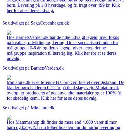
børn. Levering på 1-3 hverdage, og fri fragt over 499 kr. Klik
her for at se deres udvalg.
Se udvalget på SagaCopenhagen.dk
Hos BarnetsVerden.dk har de nøje udvalgt legetøj med fokus
på kvalitet, udvikling og læring. De er specialiseret inden for
målgruppen 0-6 år, og deres legetøj giver netop denne
målgruppe inspiration til lærerig leg. Klik her for at se deres
udvalg.
Se udvalget på BarnetsVerden.dk
Miniature.dk er et førende B Corp certificeret overtøjsbrand. De
klæder børn i alderen 0-12 år på til al slags vejr. Miniature.dk
overtøj er produceret af genanvendte materialer og er 100% fri
for skadelig kemi. Klik her for at se deres udvalg.
Se udvalget på Miniature.dk
Hos Mammashop.dk finder du mere end 4.000 varer til mor,
barn og baby. Når du køber hos dem får du hurtig levering og