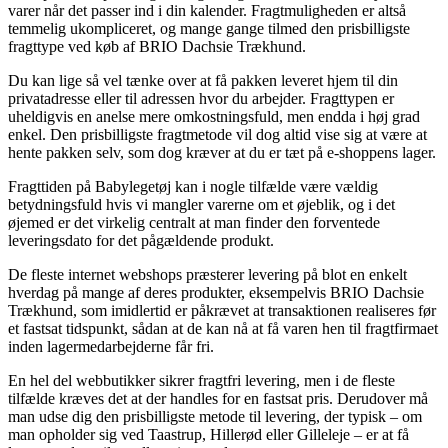
varer når det passer ind i din kalender. Fragtmuligheden er altså
temmelig ukompliceret, og mange gange tilmed den prisbilligste
fragttype ved køb af BRIO Dachsie Trækhund.
Du kan lige så vel tænke over at få pakken leveret hjem til din
privatadresse eller til adressen hvor du arbejder. Fragttypen er
uheldigvis en anelse mere omkostningsfuld, men endda i høj grad
enkel. Den prisbilligste fragtmetode vil dog altid vise sig at være at
hente pakken selv, som dog kræver at du er tæt på e-shoppens lager.
Fragttiden på Babylegetøj kan i nogle tilfælde være vældig
betydningsfuld hvis vi mangler varerne om et øjeblik, og i det
øjemed er det virkelig centralt at man finder den forventede
leveringsdato for det pågældende produkt.
De fleste internet webshops præsterer levering på blot en enkelt
hverdag på mange af deres produkter, eksempelvis BRIO Dachsie
Trækhund, som imidlertid er påkrævet at transaktionen realiseres før
et fastsat tidspunkt, sådan at de kan nå at få varen hen til fragtfirmaet
inden lagermedarbejderne får fri.
En hel del webbutikker sikrer fragtfri levering, men i de fleste
tilfælde kræves det at der handles for en fastsat pris. Derudover må
man udse dig den prisbilligste metode til levering, der typisk – om
man opholder sig ved Taastrup, Hillerød eller Gilleleje – er at få