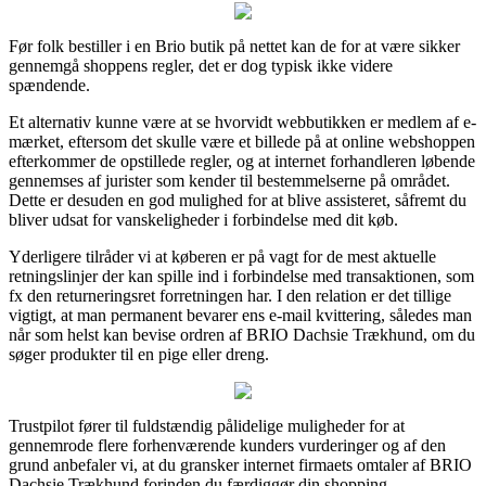
Før folk bestiller i en Brio butik på nettet kan de for at være sikker
gennemgå shoppens regler, det er dog typisk ikke videre
spændende.
Et alternativ kunne være at se hvorvidt webbutikken er medlem af e-
mærket, eftersom det skulle være et billede på at online webshoppen
efterkommer de opstillede regler, og at internet forhandleren løbende
gennemses af jurister som kender til bestemmelserne på området.
Dette er desuden en god mulighed for at blive assisteret, såfremt du
bliver udsat for vanskeligheder i forbindelse med dit køb.
Yderligere tilråder vi at køberen er på vagt for de mest aktuelle
retningslinjer der kan spille ind i forbindelse med transaktionen, som
fx den returneringsret forretningen har. I den relation er det tillige
vigtigt, at man permanent bevarer ens e-mail kvittering, således man
når som helst kan bevise ordren af BRIO Dachsie Trækhund, om du
søger produkter til en pige eller dreng.
Trustpilot fører til fuldstændig pålidelige muligheder for at
gennemrode flere forhenværende kunders vurderinger og af den
grund anbefaler vi, at du gransker internet firmaets omtaler af BRIO
Dachsie Trækhund forinden du færdiggør din shopping.