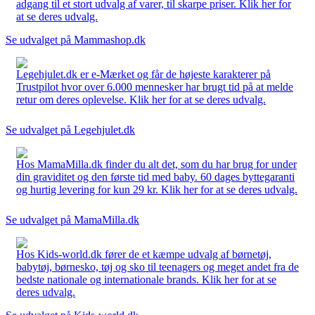
adgang til et stort udvalg af varer, til skarpe priser. Klik her for
at se deres udvalg.
Se udvalget på Mammashop.dk
Legehjulet.dk er e-Mærket og får de højeste karakterer på
Trustpilot hvor over 6.000 mennesker har brugt tid på at melde
retur om deres oplevelse. Klik her for at se deres udvalg.
Se udvalget på Legehjulet.dk
Hos MamaMilla.dk finder du alt det, som du har brug for under
din graviditet og den første tid med baby. 60 dages byttegaranti
og hurtig levering for kun 29 kr. Klik her for at se deres udvalg.
Se udvalget på MamaMilla.dk
Hos Kids-world.dk fører de et kæmpe udvalg af børnetøj,
babytøj, børnesko, tøj og sko til teenagers og meget andet fra de
bedste nationale og internationale brands. Klik her for at se
deres udvalg.