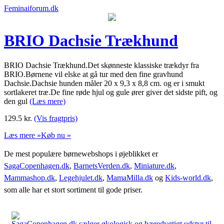
Feminaiforum.dk
BRIO Dachsie Trækhund
BRIO Dachsie Trækhund.Det skønneste klassiske trækdyr fra
BRIO.Børnene vil elske at gå tur med den fine gravhund
Dachsie.Dachsie hunden måler 20 x 9,3 x 8,8 cm. og er i smukt
sortlakeret træ.De fine røde hjul og gule ører giver det sidste pift, og
den gul
(Læs mere)
129.5
kr.
(Vis fragtpris)
Læs mere »
Køb nu »
De mest populære børnewebshops i øjeblikket er
SagaCopenhagen.dk
,
BarnetsVerden.dk
,
Miniature.dk
,
Mammashop.dk
,
Legehjulet.dk
,
MamaMilla.dk
og
Kids-world.dk
,
som alle har et stort sortiment til gode priser.
SagaCopenhagen.dk sælger økologisk og bæredygtigt udstyr til