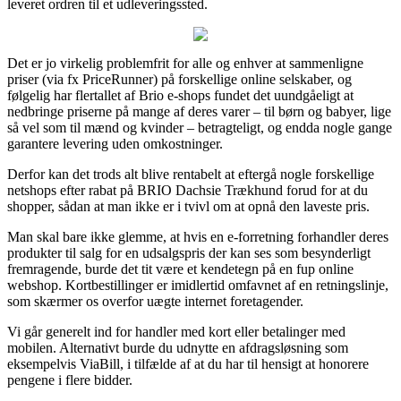
leveret ordren til et udleveringssted.
Det er jo virkelig problemfrit for alle og enhver at sammenligne
priser (via fx PriceRunner) på forskellige online selskaber, og
følgelig har flertallet af Brio e-shops fundet det uundgåeligt at
nedbringe priserne på mange af deres varer – til børn og babyer, lige
så vel som til mænd og kvinder – betragteligt, og endda nogle gange
garantere levering uden omkostninger.
Derfor kan det trods alt blive rentabelt at eftergå nogle forskellige
netshops efter rabat på BRIO Dachsie Trækhund forud for at du
shopper, sådan at man ikke er i tvivl om at opnå den laveste pris.
Man skal bare ikke glemme, at hvis en e-forretning forhandler deres
produkter til salg for en udsalgspris der kan ses som besynderligt
fremragende, burde det tit være et kendetegn på en fup online
webshop. Kortbestillinger er imidlertid omfavnet af en retningslinje,
som skærmer os overfor uægte internet foretagender.
Vi går generelt ind for handler med kort eller betalinger med
mobilen. Alternativt burde du udnytte en afdragsløsning som
eksempelvis ViaBill, i tilfælde af at du har til hensigt at honorere
pengene i flere bidder.