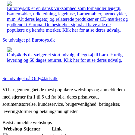
Eurotoys.dk er en dansk virksomhed som forhandler legetøj,
børnemøbler, udklædning, legehuse, børnemøbler, børnecykler,
m.m. Alt deres legetøj og relaterede produkter er CE-mærket og
godkendt i Europa. De bestræber sig på at have alle de
populære og kendte mærker. Klik her for at se deres udvalg.
Se udvalget på Eurotoys.dk
Only4kids.dk sælger et stort udvalg af legetøj til børn. Hurtig
levering og 60 dages returret. Klik her for at se deres udvalg.
Se udvalget på Only4kids.dk
Vi har gennemgået de mest populære webshops og anmeldt dem
med stjerner fra 1 til 5 ud fra bl.a. deres prisniveau,
sortimentstørrelse, kundeservice, brugervenlighed, betingelser,
leveringsformer og betalingsmuligheder.
Bedst anmeldte webshops
Webshop
Stjerner
Link