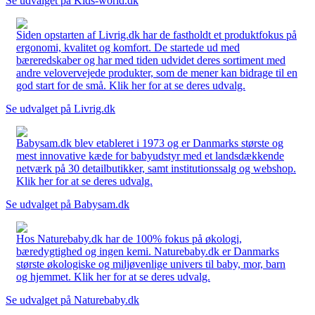
Se udvalget på Kids-world.dk
Siden opstarten af Livrig.dk har de fastholdt et produktfokus på
ergonomi, kvalitet og komfort. De startede ud med
bæreredskaber og har med tiden udvidet deres sortiment med
andre velovervejede produkter, som de mener kan bidrage til en
god start for de små. Klik her for at se deres udvalg.
Se udvalget på Livrig.dk
Babysam.dk blev etableret i 1973 og er Danmarks største og
mest innovative kæde for babyudstyr med et landsdækkende
netværk på 30 detailbutikker, samt institutionssalg og webshop.
Klik her for at se deres udvalg.
Se udvalget på Babysam.dk
Hos Naturebaby.dk har de 100% fokus på økologi,
bæredygtighed og ingen kemi. Naturebaby.dk er Danmarks
største økologiske og miljøvenlige univers til baby, mor, barn
og hjemmet. Klik her for at se deres udvalg.
Se udvalget på Naturebaby.dk