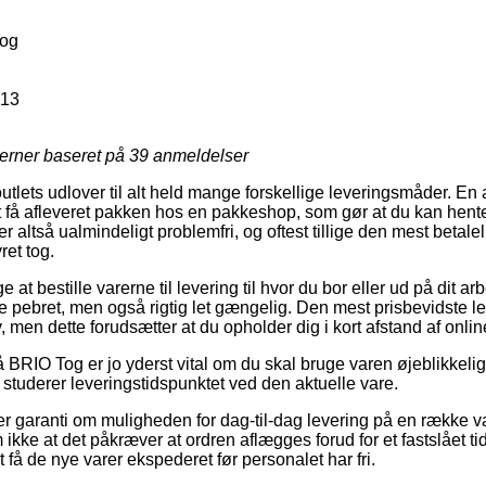
tog
213
jerner baseret på
39
anmeldelser
outlets udlover til alt held mange forskellige leveringsmåder. En
t få afleveret pakken hos en pakkeshop, som gør at du kan hent
r altså ualmindeligt problemfri, og oftest tillige den mest betalel
ret tog.
at bestille varerne til levering til hvor du bor eller ud på dit ar
e pebret, men også rigtig let gængelig. Den mest prisbevidste 
, men dette forudsætter at du opholder dig i kort afstand af onlin
BRIO Tog er jo yderst vital om du skal bruge varen øjeblikkeligt
vi studerer leveringstidspunktet ved den aktuelle vare.
ller garanti om muligheden for dag-til-dag levering på en række 
 ikke at det påkræver at ordren aflægges forud for et fastslået t
t få de nye varer ekspederet før personalet har fri.