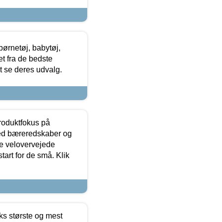
ørnetøj, babytøj,
t fra de bedste
at se deres udvalg.
produktfokus på
med bæreredskaber og
e velovervejede
tart for de små. Klik
ks største og mest