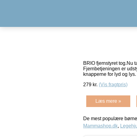
BRIO fjernstyret tog.Nu t
Fjernbetjeningen er udst
knapperne for lyd og lys
279
kr.
(Vis fragtpris)
Læs mere »
De mest populære børne
Mammashop.dk
,
Legehju