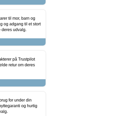
er til mor, barn og
 og adgang til et stort
se deres udvalg.
kterer på Trustpilot
elde retur om deres
brug for under din
yttegaranti og hurtig
valg.