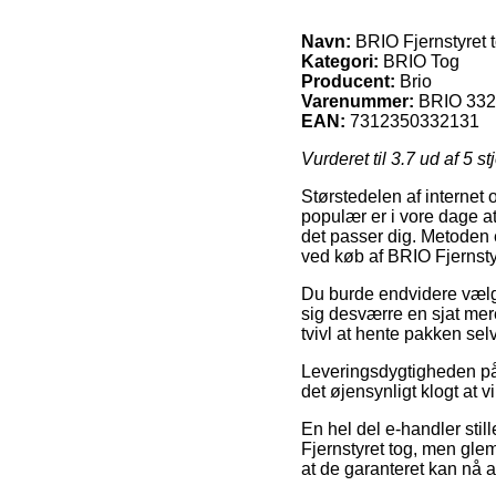
Navn:
BRIO Fjernstyret 
Kategori:
BRIO Tog
Producent:
Brio
Varenummer:
BRIO 33
EAN:
7312350332131
Vurderet til
3.7
ud af 5 st
Størstedelen af internet 
populær er i vore dage a
det passer dig. Metoden e
ved køb af BRIO Fjernsty
Du burde endvidere vælge 
sig desværre en sjat mer
tvivl at hente pakken selv
Leveringsdygtigheden på 
det øjensynligt klogt at 
En hel del e-handler sti
Fjernstyret tog, men glem
at de garanteret kan nå a