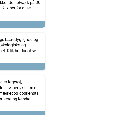
ækkende netværk på 30
Klik her for at se
gi, bæredygtighed og
 økologiske og
t. Klik her for at se
ler legetøj,
r, børnecykler, m.m.
-mærket og godkendt i
opulære og kendte