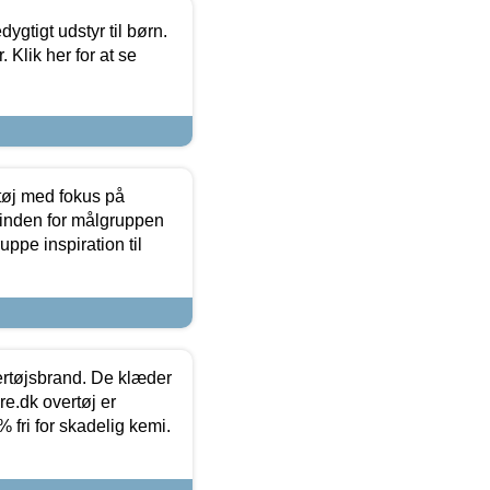
tigt udstyr til børn.
 Klik her for at se
tøj med fokus på
t inden for målgruppen
ppe inspiration til
vertøjsbrand. De klæder
ure.dk overtøj er
fri for skadelig kemi.