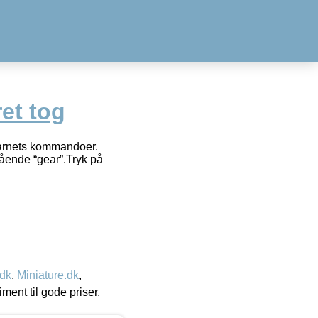
et tog
 barnets kommandoer.
ående “gear”.Tryk på
.dk
,
Miniature.dk
,
timent til gode priser.