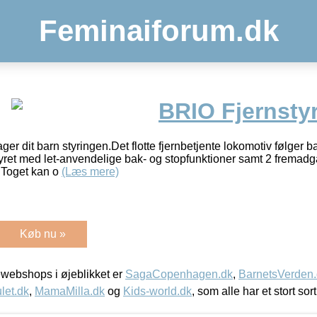
Feminaiforum.dk
BRIO Fjernstyr
ager dit barn styringen.Det flotte fjernbetjente lokomotiv følger
yret med let-anvendelige bak- og stopfunktioner samt 2 fremadg
. Toget kan o
(Læs mere)
Køb nu »
webshops i øjeblikket er
SagaCopenhagen.dk
,
BarnetsVerden
let.dk
,
MamaMilla.dk
og
Kids-world.dk
, som alle har et stort sor