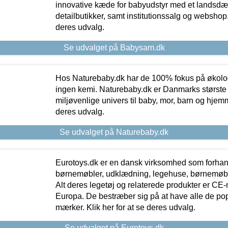
innovative kæde for babyudstyr med et landsd
detailbutikker, samt institutionssalg og webshop. 
deres udvalg.
Se udvalget på Babysam.dk
Hos Naturebaby.dk har de 100% fokus på økolo
ingen kemi. Naturebaby.dk er Danmarks største
miljøvenlige univers til baby, mor, barn og hjemme
deres udvalg.
Se udvalget på Naturebaby.dk
Eurotoys.dk er en dansk virksomhed som forhand
børnemøbler, udklædning, legehuse, børnemøble
Alt deres legetøj og relaterede produkter er CE
Europa. De bestræber sig på at have alle de p
mærker. Klik her for at se deres udvalg.
Se udvalget på Eurotoys.dk