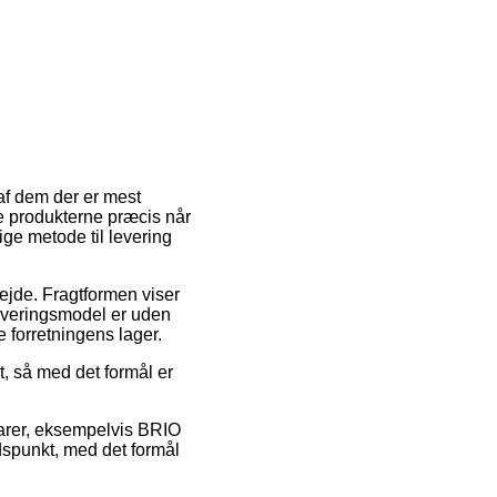
 af dem der er mest
e produkterne præcis når
ige metode til levering
bejde. Fragtformen viser
leveringsmodel er uden
e forretningens lager.
, så med det formål er
varer, eksempelvis BRIO
idspunkt, med det formål