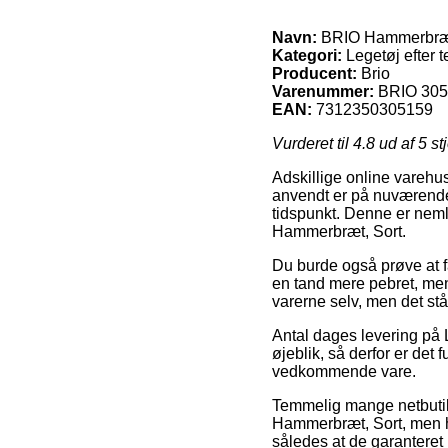
Navn:
BRIO Hammerbræt
Kategori:
Legetøj efter 
Producent:
Brio
Varenummer:
BRIO 30
EAN:
7312350305159
Vurderet til
4.8
ud af 5 st
Adskillige online varehus
anvendt er på nuværende 
tidspunkt. Denne er neml
Hammerbræt, Sort.
Du burde også prøve at få
en tand mere pebret, men
varerne selv, men det stå
Antal dages levering på 
øjeblik, så derfor er de
vedkommende vare.
Temmelig mange netbutik
Hammerbræt, Sort, men hu
således at de garanteret k