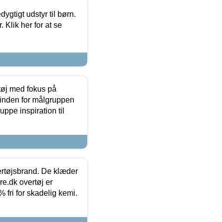
tigt udstyr til børn.
 Klik her for at se
tøj med fokus på
t inden for målgruppen
ppe inspiration til
vertøjsbrand. De klæder
ure.dk overtøj er
fri for skadelig kemi.