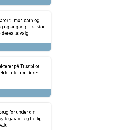
er til mor, barn og
 og adgang til et stort
se deres udvalg.
kterer på Trustpilot
elde retur om deres
brug for under din
yttegaranti og hurtig
valg.