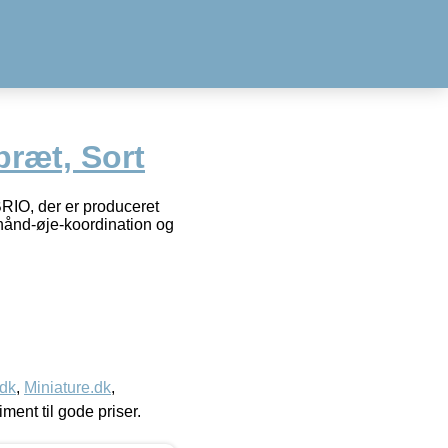
ræt, Sort
RIO, der er produceret
hånd-øje-koordination og
.dk
,
Miniature.dk
,
timent til gode priser.