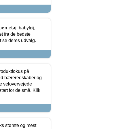
ørnetøj, babytøj,
t fra de bedste
at se deres udvalg.
produktfokus på
med bæreredskaber og
e velovervejede
tart for de små. Klik
ks største og mest