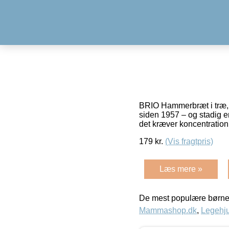
BRIO Hammerbræt i træ, s
siden 1957 – og stadig 
det kræver koncentration
179
kr.
(Vis fragtpris)
Læs mere »
De mest populære børne
Mammashop.dk
,
Legehju