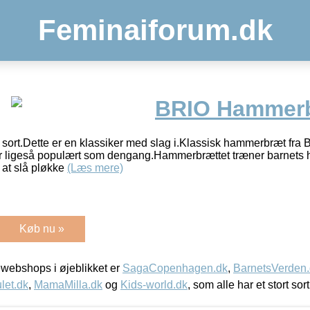
Feminaiforum.dk
BRIO Hammerb
ort.Dette er en klassiker med slag i.Klassisk hammerbræt fra B
er ligeså populært som dengang.Hammerbrættet træner barnets 
 at slå pløkke
(Læs mere)
Køb nu »
webshops i øjeblikket er
SagaCopenhagen.dk
,
BarnetsVerden
let.dk
,
MamaMilla.dk
og
Kids-world.dk
, som alle har et stort sor