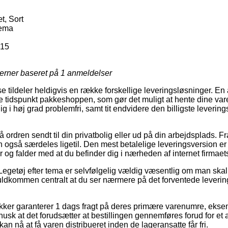
, Sort
tema
515
jerner baseret på
1
anmeldelser
e tildeler heldigvis en række forskellige leveringsløsninger. En
tidspunkt pakkeshoppen, som gør det muligt at hente dine varer
ig i høj grad problemfri, samt tit endvidere den billigste lever
 ordren sendt til din privatbolig eller ud på din arbejdsplads. F
 også særdeles ligetil. Den mest betalelige leveringsversion er
r og falder med at du befinder dig i nærheden af internet firmaets
Legetøj efter tema er selvfølgelig vældig væsentlig om man skal
t fuldkommen centralt at du ser nærmere på det forventede leveri
ker garanterer 1 dags fragt på deres primære varenumre, eks
sk at det forudsætter at bestillingen gennemføres forud for et a
an nå at få varen distribueret inden de lageransatte får fri.