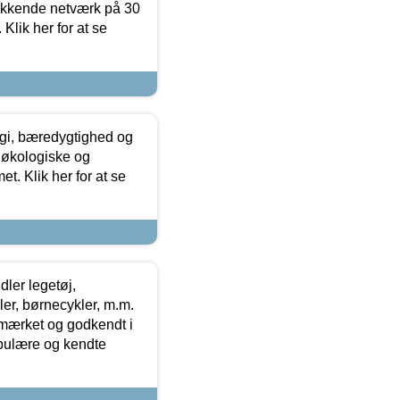
ækkende netværk på 30
Klik her for at se
gi, bæredygtighed og
 økologiske og
t. Klik her for at se
ler legetøj,
r, børnecykler, m.m.
-mærket og godkendt i
opulære og kendte