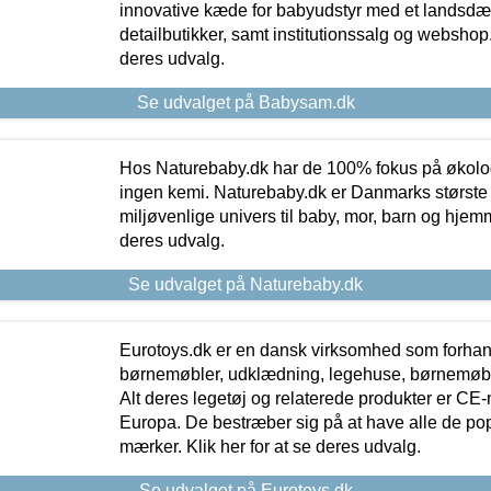
innovative kæde for babyudstyr med et landsd
detailbutikker, samt institutionssalg og webshop. 
deres udvalg.
Se udvalget på Babysam.dk
Hos Naturebaby.dk har de 100% fokus på økolo
ingen kemi. Naturebaby.dk er Danmarks største
miljøvenlige univers til baby, mor, barn og hjemme
deres udvalg.
Se udvalget på Naturebaby.dk
Eurotoys.dk er en dansk virksomhed som forhand
børnemøbler, udklædning, legehuse, børnemøble
Alt deres legetøj og relaterede produkter er CE
Europa. De bestræber sig på at have alle de p
mærker. Klik her for at se deres udvalg.
Se udvalget på Eurotoys.dk