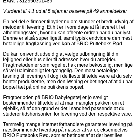
EAN:
7312350301489
Vurderet til
4.1
ud af 5 stjerner baseret på
49
anmeldelser
En hel del e-firmaer tilbyder nu om stunder et bredt udvalg af
metoder til levering. Et hit er i vore dage at få leveret til et
afhentningssted, hvor du kan afhente ordren når du har lyst.
Denne er altså super ligetil, samt typisk endvidere den mest
betalelige fragtløsning ved køb af BRIO Putteboks Rød.
Du kan omvendt udse dig at vælge udbringning til din
lejlighed eller hus eller til adressen hvor du arbejder.
Fragtmetoden er som regel et hak mere bekostelig, men lige
så vel ualmindeligt let gængelig. Den mest betalelige
løsning til levering vil dog i de fleste tilfælde være at du selv
henter produkterne, men den løsning er betinget af at du har
bopæl tæt på online butikkens bopæl.
Fragtperioden på BRIO Babylegetøj er jo særligt
bestemmende i tilfælde af at man mangler pakken om et
øjeblik, så af den grund er det i sandhed passende at du
studerer tidshorisonten for levering ved den respektive vare.
Temmelig mange internet forhandlere garanterer levering på
næstkommende hverdag på masser af varer, eksempelvis
BRIO Putteboks Rød, som er betinget af at der bestilles