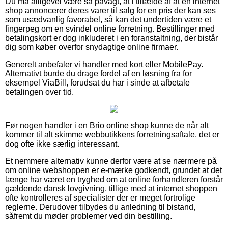
Du må alligevel være så påvagt, at i tilfælde af at en internet
shop annoncerer deres varer til salg for en pris der kan ses
som usædvanlig favorabel, så kan det undertiden være et
fingerpeg om en svindel online forretning. Bestillinger med
betalingskort er dog inkluderet i en foranstaltning, der bistår
dig som køber overfor snydagtige online firmaer.
Generelt anbefaler vi handler med kort eller MobilePay.
Alternativt burde du drage fordel af en løsning fra for
eksempel ViaBill, forudsat du har i sinde at afbetale
betalingen over tid.
Før nogen handler i en Brio online shop kunne de når alt
kommer til alt skimme webbutikkens forretningsaftale, det er
dog ofte ikke særlig interessant.
Et nemmere alternativ kunne derfor være at se nærmere på
om online webshoppen er e-mærke godkendt, grundet at det
længe har været en tryghed om at online forhandleren forstår
gældende dansk lovgivning, tillige med at internet shoppen
ofte kontrolleres af specialister der er meget fortrolige
reglerne. Derudover tilbydes du anledning til bistand,
såfremt du møder problemer ved din bestilling.