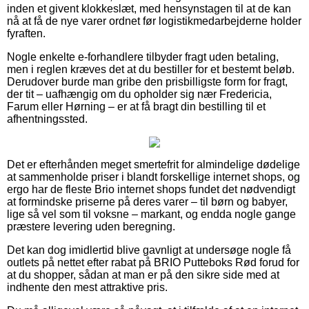
inden et givent klokkeslæt, med hensynstagen til at de kan
nå at få de nye varer ordnet før logistikmedarbejderne holder
fyraften.
Nogle enkelte e-forhandlere tilbyder fragt uden betaling,
men i reglen kræves det at du bestiller for et bestemt beløb.
Derudover burde man gribe den prisbilligste form for fragt,
der tit – uafhængig om du opholder sig nær Fredericia,
Farum eller Hørning – er at få bragt din bestilling til et
afhentningssted.
Det er efterhånden meget smertefrit for almindelige dødelige
at sammenholde priser i blandt forskellige internet shops, og
ergo har de fleste Brio internet shops fundet det nødvendigt
at formindske priserne på deres varer – til børn og babyer,
lige så vel som til voksne – markant, og endda nogle gange
præstere levering uden beregning.
Det kan dog imidlertid blive gavnligt at undersøge nogle få
outlets på nettet efter rabat på BRIO Putteboks Rød forud for
at du shopper, sådan at man er på den sikre side med at
indhente den mest attraktive pris.