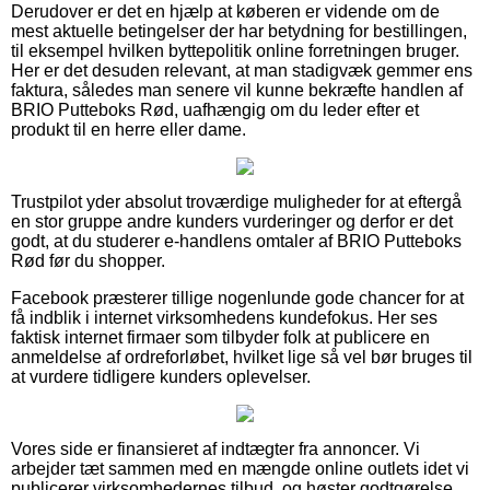
Derudover er det en hjælp at køberen er vidende om de
mest aktuelle betingelser der har betydning for bestillingen,
til eksempel hvilken byttepolitik online forretningen bruger.
Her er det desuden relevant, at man stadigvæk gemmer ens
faktura, således man senere vil kunne bekræfte handlen af
BRIO Putteboks Rød, uafhængig om du leder efter et
produkt til en herre eller dame.
Trustpilot yder absolut troværdige muligheder for at eftergå
en stor gruppe andre kunders vurderinger og derfor er det
godt, at du studerer e-handlens omtaler af BRIO Putteboks
Rød før du shopper.
Facebook præsterer tillige nogenlunde gode chancer for at
få indblik i internet virksomhedens kundefokus. Her ses
faktisk internet firmaer som tilbyder folk at publicere en
anmeldelse af ordreforløbet, hvilket lige så vel bør bruges til
at vurdere tidligere kunders oplevelser.
Vores side er finansieret af indtægter fra annoncer. Vi
arbejder tæt sammen med en mængde online outlets idet vi
publicerer virksomhedernes tilbud, og høster godtgørelse