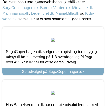
De mest populære børnewebshops i øjeblikket er
SagaCopenhagen.dk
,
BarnetsVerden.dk
,
Miniature.dk
,
Mammashop.dk
,
Legehjulet.dk
,
MamaMilla.dk
og
Kids-
world.dk
, som alle har et stort sortiment til gode priser.
SagaCopenhagen.dk sælger økologisk og bæredygtigt
udstyr til børn. Levering på 1-3 hverdage, og fri fragt
over 499 kr. Klik her for at se deres udvalg.
Se udvalget på SagaCopenhagen.dk
Hos BarnetsVerden.dk har de nøje udvalgt legetøj med