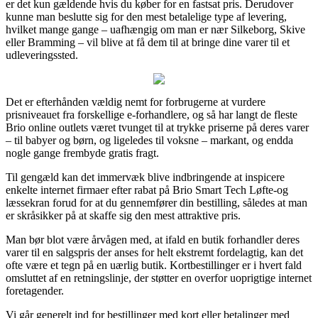
er det kun gældende hvis du køber for en fastsat pris. Derudover
kunne man beslutte sig for den mest betalelige type af levering,
hvilket mange gange – uafhængig om man er nær Silkeborg, Skive
eller Bramming – vil blive at få dem til at bringe dine varer til et
udleveringssted.
Det er efterhånden vældig nemt for forbrugerne at vurdere
prisniveauet fra forskellige e-forhandlere, og så har langt de fleste
Brio online outlets været tvunget til at trykke priserne på deres varer
– til babyer og børn, og ligeledes til voksne – markant, og endda
nogle gange frembyde gratis fragt.
Til gengæld kan det immervæk blive indbringende at inspicere
enkelte internet firmaer efter rabat på Brio Smart Tech Løfte-og
læssekran forud for at du gennemfører din bestilling, således at man
er skråsikker på at skaffe sig den mest attraktive pris.
Man bør blot være årvågen med, at ifald en butik forhandler deres
varer til en salgspris der anses for helt ekstremt fordelagtig, kan det
ofte være et tegn på en uærlig butik. Kortbestillinger er i hvert fald
omsluttet af en retningslinje, der støtter en overfor uoprigtige internet
foretagender.
Vi går generelt ind for bestillinger med kort eller betalinger med