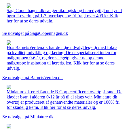
SagaCopenhagen.dk sælger økologisk og bæredygtigt udstyr til
børn. Levering på 1-3 hverdage, og fri fragt over 499 kr. Klik
her for at se deres udvalg.
Se udvalget på SagaCopenhagen.dk
Hos BarnetsVerden.dk har de nøje udvalgt legetøj med fokus
på kvalitet, udvikling og læring. De er specialiseret inden for
målgruppen 0-6 år, og deres legetøj giver netop denne
målgruppe inspiration til lærerig leg. Klik her for at se deres
udvalg.
Se udvalget på BarnetsVerden.dk
Miniature.dk er et førende B Corp certificeret overtøjsbrand. De
klæder børn i alderen 0-12 år på til al slags vejr. Miniature.dk
overtøj er produceret af genanvendte materialer og er 100% fri
for skadelig kemi. Klik her for at se deres udvalg.
Se udvalget på Miniature.dk