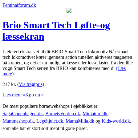
Feminaiforum.dk
Brio Smart Tech Løfte-og
læssekran
Lækkert ekstra sæt til dit BRIO Smart Tech lokomotiv.Når smart
tech lokomotivet kører igennem action tunellen aktiveres magneten
på kranen, og det er nu muligt at læsse eller losse lasten fra den lille
vogn.Smart Tech serien fra BRIO kan kombineres med di
(Læs
mere)
217
kr.
(Vis fragtpris)
Læs mere »
Køb nu »
De mest populære børnewebshops i øjeblikket er
SagaCopenhagen.dk
,
BarnetsVerden.dk
,
Miniature.dk
,
Mammashop.dk
,
Legehjulet.dk
,
MamaMilla.dk
og
Kids-world.dk
,
som alle har et stort sortiment til gode priser.