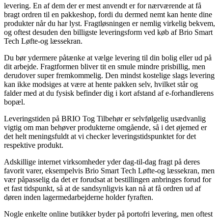
levering. En af dem der er mest anvendt er for nærværende at få
bragt ordren til en pakkeshop, fordi du dermed nemt kan hente dine
produkter når du har lyst. Fragtløsningen er nemlig virkelig bekvem,
og oftest desuden den billigste leveringsform ved køb af Brio Smart
Tech Løfte-og læssekran.
Du bør ydermere påtænke at vælge levering til din bolig eller ud på
dit arbejde. Fragtformen bliver tit en smule mindre prisbillig, men
derudover super fremkommelig. Den mindst kostelige slags levering
kan ikke modsiges at være at hente pakken selv, hvilket står og
falder med at du fysisk befinder dig i kort afstand af e-forhandlerens
bopæl.
Leveringstiden på BRIO Tog Tilbehør er selvfølgelig usædvanlig
vigtig om man behøver produkterne omgående, så i det øjemed er
det helt meningsfuldt at vi checker leveringstidspunktet for det
respektive produkt.
Adskillige internet virksomheder yder dag-til-dag fragt på deres
favorit varer, eksempelvis Brio Smart Tech Løfte-og læssekran, men
vær påpasselig da det er forudsat at bestillingen anbringes forud for
et fast tidspunkt, så at de sandsynligvis kan nå at få ordren ud af
døren inden lagermedarbejderne holder fyraften.
Nogle enkelte online butikker byder på portofri levering, men oftest