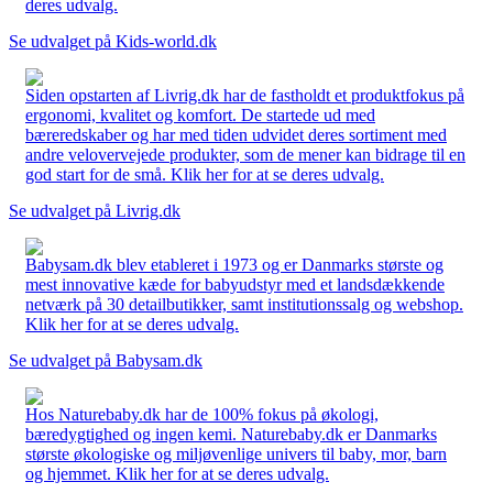
deres udvalg.
Se udvalget på Kids-world.dk
Siden opstarten af Livrig.dk har de fastholdt et produktfokus på
ergonomi, kvalitet og komfort. De startede ud med
bæreredskaber og har med tiden udvidet deres sortiment med
andre velovervejede produkter, som de mener kan bidrage til en
god start for de små. Klik her for at se deres udvalg.
Se udvalget på Livrig.dk
Babysam.dk blev etableret i 1973 og er Danmarks største og
mest innovative kæde for babyudstyr med et landsdækkende
netværk på 30 detailbutikker, samt institutionssalg og webshop.
Klik her for at se deres udvalg.
Se udvalget på Babysam.dk
Hos Naturebaby.dk har de 100% fokus på økologi,
bæredygtighed og ingen kemi. Naturebaby.dk er Danmarks
største økologiske og miljøvenlige univers til baby, mor, barn
og hjemmet. Klik her for at se deres udvalg.