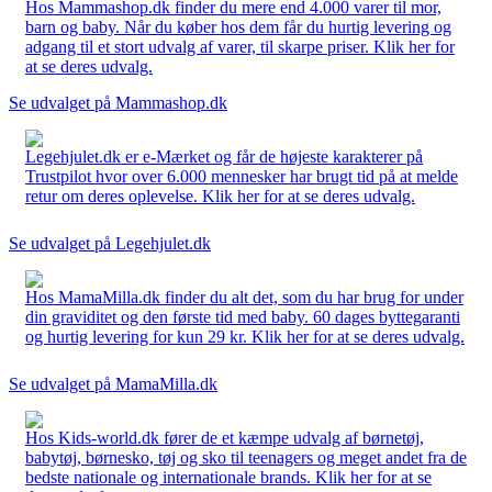
Hos Mammashop.dk finder du mere end 4.000 varer til mor,
barn og baby. Når du køber hos dem får du hurtig levering og
adgang til et stort udvalg af varer, til skarpe priser. Klik her for
at se deres udvalg.
Se udvalget på Mammashop.dk
Legehjulet.dk er e-Mærket og får de højeste karakterer på
Trustpilot hvor over 6.000 mennesker har brugt tid på at melde
retur om deres oplevelse. Klik her for at se deres udvalg.
Se udvalget på Legehjulet.dk
Hos MamaMilla.dk finder du alt det, som du har brug for under
din graviditet og den første tid med baby. 60 dages byttegaranti
og hurtig levering for kun 29 kr. Klik her for at se deres udvalg.
Se udvalget på MamaMilla.dk
Hos Kids-world.dk fører de et kæmpe udvalg af børnetøj,
babytøj, børnesko, tøj og sko til teenagers og meget andet fra de
bedste nationale og internationale brands. Klik her for at se