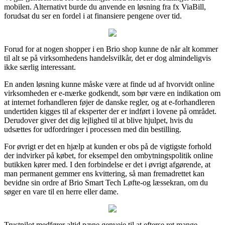
mobilen. Alternativt burde du anvende en løsning fra fx ViaBill,
forudsat du ser en fordel i at finansiere pengene over tid.
Forud for at nogen shopper i en Brio shop kunne de når alt kommer
til alt se på virksomhedens handelsvilkår, det er dog almindeligvis
ikke særlig interessant.
En anden løsning kunne måske være at finde ud af hvorvidt online
virksomheden er e-mærke godkendt, som bør være en indikation om
at internet forhandleren føjer de danske regler, og at e-forhandleren
undertiden kigges til af eksperter der er indført i lovene på området.
Derudover giver det dig lejlighed til at blive hjulpet, hvis du
udsættes for udfordringer i processen med din bestilling.
For øvrigt er det en hjælp at kunden er obs på de vigtigste forhold
der indvirker på købet, for eksempel den ombytningspolitik online
butikken kører med. I den forbindelse er det i øvrigt afgørende, at
man permanent gemmer ens kvittering, så man fremadrettet kan
bevidne sin ordre af Brio Smart Tech Løfte-og læssekran, om du
søger en vare til en herre eller dame.
Trustpilot medfører altid pæne genveje til at efterse ret mange