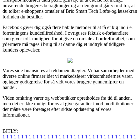
nuværende brugeres betragtninger og af den grund går vi ind for, at
du tolker e-shoppens omtaler af Brio Smart Tech Løfte-og læssekran
forinden du bestiller.
Facebook giver dig også flere habile metoder til at få et kig ind i e-
forretningens kundetilfredshed. I øvrigt ses faktisk e-forhandlere
som giver folk mulighed for at give en omtale af ordreforløbet, som
ydermere må tages i brug til at danne dig et indtryk af tidligere
kunders oplevelser.
Vores side finansieres af reklameindtægter. Vi har samarbejder med
diverse online firmaer idet vi markedsfører virksomhedernes varer,
og tager godtgørelse for så vidt vores brugere gennemfører en
handel.
Viden omkring varer og webbutikker opretholdes fra tid til anden,
men det er ikke muligt for os at give garantier imod modifikationer
der måtte være foretaget efter sidste opdatering af vores
informationer.
BITLY:
1
1
1
1
1
1
1
1
1
1
1
1
1
1
1
1
1
1
1
1
1
1
1
1
1
1
1
1
1
1
1
1
1
1
1
1