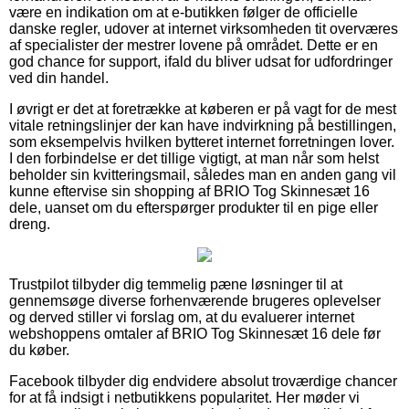
være en indikation om at e-butikken følger de officielle
danske regler, udover at internet virksomheden tit overværes
af specialister der mestrer lovene på området. Dette er en
god chance for support, ifald du bliver udsat for udfordringer
ved din handel.
I øvrigt er det at foretrække at køberen er på vagt for de mest
vitale retningslinjer der kan have indvirkning på bestillingen,
som eksempelvis hvilken bytteret internet forretningen lover.
I den forbindelse er det tillige vigtigt, at man når som helst
beholder sin kvitteringsmail, således man en anden gang vil
kunne eftervise sin shopping af BRIO Tog Skinnesæt 16
dele, uanset om du efterspørger produkter til en pige eller
dreng.
Trustpilot tilbyder dig temmelig pæne løsninger til at
gennemsøge diverse forhenværende brugeres oplevelser
og derved stiller vi forslag om, at du evaluerer internet
webshoppens omtaler af BRIO Tog Skinnesæt 16 dele før
du køber.
Facebook tilbyder dig endvidere absolut troværdige chancer
for at få indsigt i netbutikkens popularitet. Her møder vi