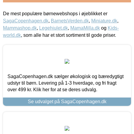
De mest populære børnewebshops i øjeblikket er
SagaCopenhagen.dk
,
BarnetsVerden.dk
,
Miniature.dk
,
Mammashop.dk
,
Legehjulet.dk
,
MamaMilla.dk
og
Kids-
world.dk
, som alle har et stort sortiment til gode priser.
SagaCopenhagen.dk sælger økologisk og bæredygtigt
udstyr til børn. Levering på 1-3 hverdage, og fri fragt
over 499 kr. Klik her for at se deres udvalg.
Se udvalget på SagaCopenhagen.dk