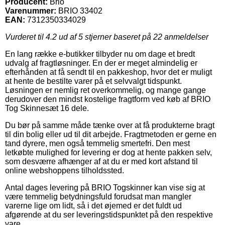
Producent:
Brio
Varenummer:
BRIO 33402
EAN:
7312350334029
Vurderet til
4.2
ud af 5 stjerner baseret på
22
anmeldelser
En lang række e-butikker tilbyder nu om dage et bredt
udvalg af fragtløsninger. En der er meget almindelig er
efterhånden at få sendt til en pakkeshop, hvor det er muligt
at hente de bestilte varer på et selvvalgt tidspunkt.
Løsningen er nemlig ret overkommelig, og mange gange
derudover den mindst kostelige fragtform ved køb af BRIO
Tog Skinnesæt 16 dele.
Du bør på samme måde tænke over at få produkterne bragt
til din bolig eller ud til dit arbejde. Fragtmetoden er gerne en
tand dyrere, men også temmelig smertefri. Den mest
letkøbte mulighed for levering er dog at hente pakken selv,
som desværre afhænger af at du er med kort afstand til
online webshoppens tilholdssted.
Antal dages levering på BRIO Togskinner kan vise sig at
være temmelig betydningsfuld forudsat man mangler
varerne lige om lidt, så i det øjemed er det fuldt ud
afgørende at du ser leveringstidspunktet på den respektive
vare.