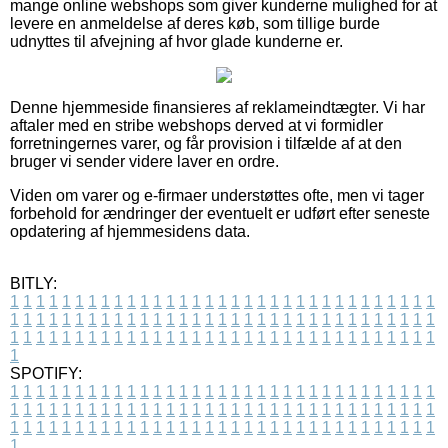
mange online webshops som giver kunderne mulighed for at
levere en anmeldelse af deres køb, som tillige burde
udnyttes til afvejning af hvor glade kunderne er.
Denne hjemmeside finansieres af reklameindtægter. Vi har
aftaler med en stribe webshops derved at vi formidler
forretningernes varer, og får provision i tilfælde af at den
bruger vi sender videre laver en ordre.
Viden om varer og e-firmaer understøttes ofte, men vi tager
forbehold for ændringer der eventuelt er udført efter seneste
opdatering af hjemmesidens data.
BITLY:
1
1
1
1
1
1
1
1
1
1
1
1
1
1
1
1
1
1
1
1
1
1
1
1
1
1
1
1
1
1
1
1
1
1
1
1
1
1
1
1
1
1
1
1
1
1
1
1
1
1
1
1
1
1
1
1
1
1
1
1
1
1
1
1
1
1
1
1
1
1
1
1
1
1
1
1
1
1
1
1
1
1
1
1
1
1
1
1
1
1
1
1
1
1
1
1
1
1
1
1
SPOTIFY:
1
1
1
1
1
1
1
1
1
1
1
1
1
1
1
1
1
1
1
1
1
1
1
1
1
1
1
1
1
1
1
1
1
1
1
1
1
1
1
1
1
1
1
1
1
1
1
1
1
1
1
1
1
1
1
1
1
1
1
1
1
1
1
1
1
1
1
1
1
1
1
1
1
1
1
1
1
1
1
1
1
1
1
1
1
1
1
1
1
1
1
1
1
1
1
1
1
1
1
1