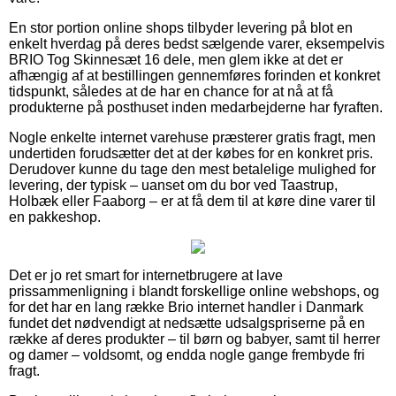
En stor portion online shops tilbyder levering på blot en
enkelt hverdag på deres bedst sælgende varer, eksempelvis
BRIO Tog Skinnesæt 16 dele, men glem ikke at det er
afhængig af at bestillingen gennemføres forinden et konkret
tidspunkt, således at de har en chance for at nå at få
produkterne på posthuset inden medarbejderne har fyraften.
Nogle enkelte internet varehuse præsterer gratis fragt, men
undertiden forudsætter det at der købes for en konkret pris.
Derudover kunne du tage den mest betalelige mulighed for
levering, der typisk – uanset om du bor ved Taastrup,
Holbæk eller Faaborg – er at få dem til at køre dine varer til
en pakkeshop.
Det er jo ret smart for internetbrugere at lave
prissammenligning i blandt forskellige online webshops, og
for det har en lang række Brio internet handler i Danmark
fundet det nødvendigt at nedsætte udsalgspriserne på en
række af deres produkter – til børn og babyer, samt til herrer
og damer – voldsomt, og endda nogle gange frembyde fri
fragt.