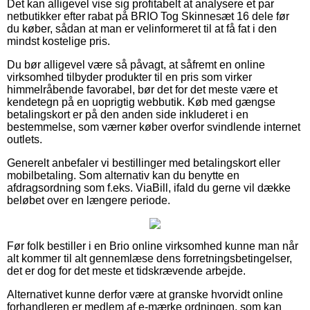
Det kan alligevel vise sig profitabelt at analysere et par
netbutikker efter rabat på BRIO Tog Skinnesæt 16 dele før
du køber, sådan at man er velinformeret til at få fat i den
mindst kostelige pris.
Du bør alligevel være så påvagt, at såfremt en online
virksomhed tilbyder produkter til en pris som virker
himmelråbende favorabel, bør det for det meste være et
kendetegn på en uoprigtig webbutik. Køb med gængse
betalingskort er på den anden side inkluderet i en
bestemmelse, som værner køber overfor svindlende internet
outlets.
Generelt anbefaler vi bestillinger med betalingskort eller
mobilbetaling. Som alternativ kan du benytte en
afdragsordning som f.eks. ViaBill, ifald du gerne vil dække
beløbet over en længere periode.
Før folk bestiller i en Brio online virksomhed kunne man når
alt kommer til alt gennemlæse dens forretningsbetingelser,
det er dog for det meste et tidskrævende arbejde.
Alternativet kunne derfor være at granske hvorvidt online
forhandleren er medlem af e-mærke ordningen, som kan