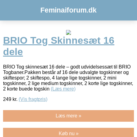
Feminaiforum.dk
BRIO Tog Skinnesæt 16
dele
BRIO Tog skinnesæt 16 dele – godt udvidelsessæt til BRIO
Togbaner.Pakken består af 16 dele udvalgte togskinner og
skiftespor; 2 skiftespo, 4 lange lige togskinner, 2 mini
togskinner, 2 lige medium togskinner, 2 korte lige togskinner,
2 korte buede togskin
(Læs mere)
249
kr.
(Vis fragtpris)
Læs mere »
Køb nu »