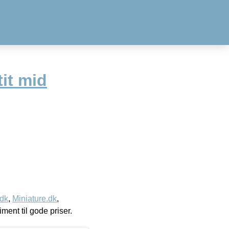
it mid
.dk
,
Miniature.dk
,
timent til gode priser.