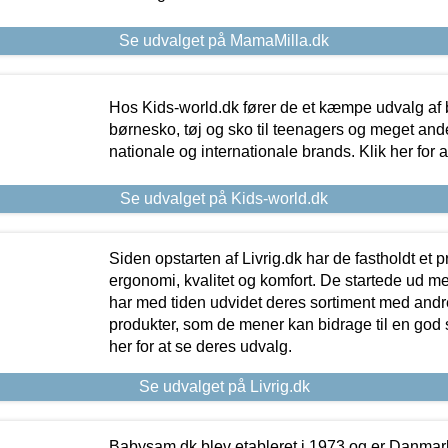
Se udvalget på MamaMilla.dk
Hos Kids-world.dk fører de et kæmpe udvalg af b
børnesko, tøj og sko til teenagers og meget ande
nationale og internationale brands. Klik her for 
Se udvalget på Kids-world.dk
Siden opstarten af Livrig.dk har de fastholdt et 
ergonomi, kvalitet og komfort. De startede ud 
har med tiden udvidet deres sortiment med andr
produkter, som de mener kan bidrage til en god s
her for at se deres udvalg.
Se udvalget på Livrig.dk
Babysam.dk blev etableret i 1973 og er Danmar