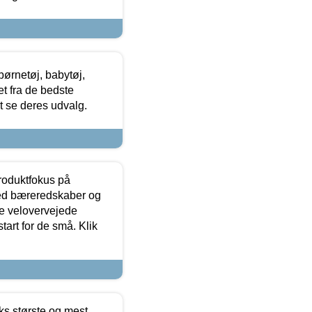
ørnetøj, babytøj,
t fra de bedste
at se deres udvalg.
produktfokus på
med bæreredskaber og
e velovervejede
tart for de små. Klik
ks største og mest