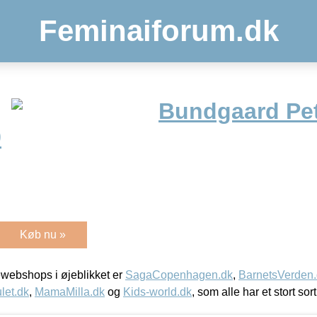
Feminaiforum.dk
Bundgaard Pet
9
Køb nu »
webshops i øjeblikket er
SagaCopenhagen.dk
,
BarnetsVerden
let.dk
,
MamaMilla.dk
og
Kids-world.dk
, som alle har et stort sor