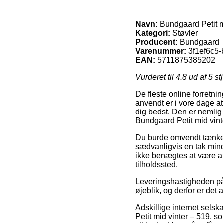
Navn:
Bundgaard Petit m
Kategori:
Støvler
Producent:
Bundgaard
Varenummer:
3f1ef6c5
EAN:
5711875385202
Vurderet til
4.8
ud af 5 st
De fleste online forretni
anvendt er i vore dage a
dig bedst. Den er nemlig
Bundgaard Petit mid vint
Du burde omvendt tænke ov
sædvanligvis en tak mind
ikke benægtes at være at 
tilholdssted.
Leveringshastigheden på 
øjeblik, og derfor er de
Adskillige internet sels
Petit mid vinter – 519, 