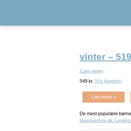
vinter – 51
(Læs mere)
549
kr.
(Vis fragtpris)
Læs mere »
De mest populære børne
Mammashop.dk
,
Legehju