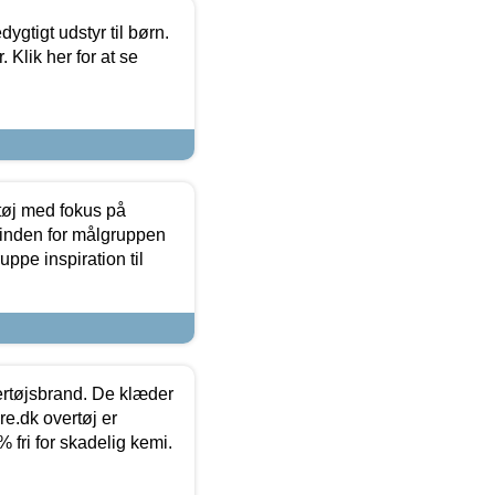
tigt udstyr til børn.
 Klik her for at se
tøj med fokus på
t inden for målgruppen
ppe inspiration til
vertøjsbrand. De klæder
ure.dk overtøj er
fri for skadelig kemi.