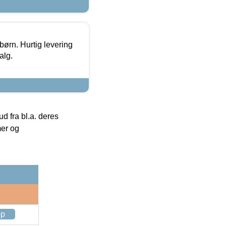
 børn. Hurtig levering
alg.
 fra bl.a. deres
mer og
op