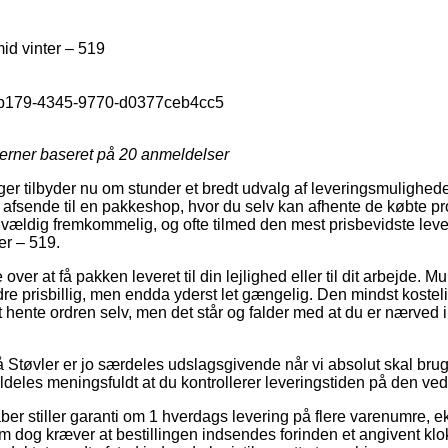
id vinter – 519
-b179-4345-9770-d0377ceb4cc5
jerner baseret på
20
anmeldelser
nger tilbyder nu om stunder et bredt udvalg af leveringsmulighed
t afsende til en pakkeshop, hvor du selv kan afhente de købte pr
 vældig fremkommelig, og ofte tilmed den mest prisbevidste lev
er – 519.
er at få pakken leveret til din lejlighed eller til dit arbejde. M
re prisbillig, men endda yderst let gængelig. Den mindst kosteli
hente ordren selv, men det står og falder med at du er nærved i
Støvler er jo særdeles udslagsgivende når vi absolut skal brug
t aldeles meningsfuldt at du kontrollerer leveringstiden på den 
kaber stiller garanti om 1 hverdags levering på flere varenumre
som dog kræver at bestillingen indsendes forinden et angivent kl