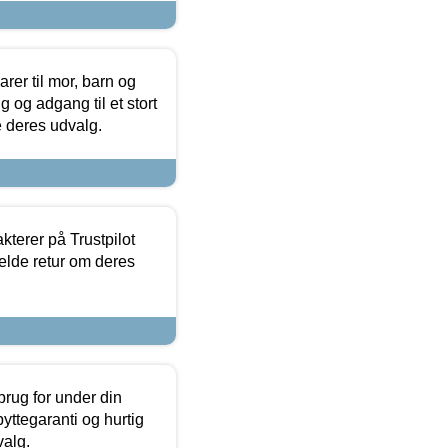
er til mor, barn og
 og adgang til et stort
se deres udvalg.
kterer på Trustpilot
elde retur om deres
brug for under din
yttegaranti og hurtig
valg.