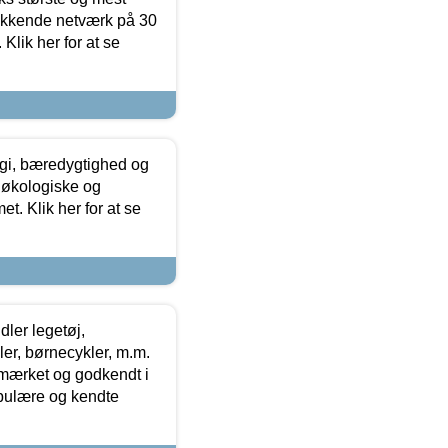
ækkende netværk på 30
Klik her for at se
gi, bæredygtighed og
 økologiske og
t. Klik her for at se
ler legetøj,
r, børnecykler, m.m.
-mærket og godkendt i
opulære og kendte