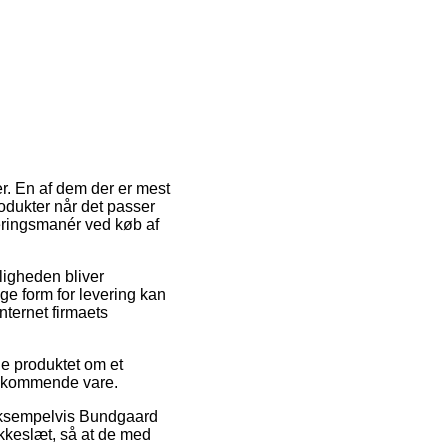
er. En af dem der er mest
odukter når det passer
eringsmanér ved køb af
uligheden bliver
ge form for levering kan
nternet firmaets
e produktet om et
vedkommende vare.
, eksempelvis Bundgaard
okkeslæt, så at de med