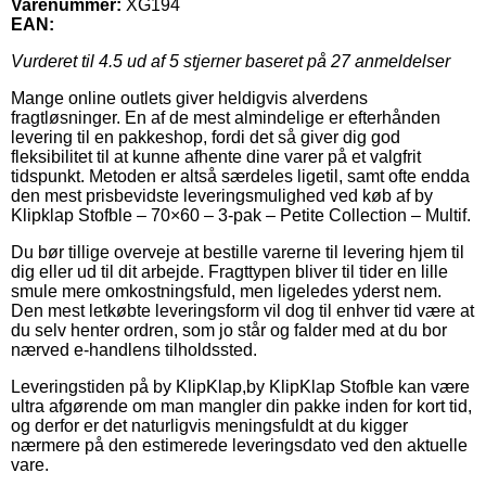
Varenummer:
XG194
EAN:
Vurderet til
4.5
ud af 5 stjerner baseret på
27
anmeldelser
Mange online outlets giver heldigvis alverdens
fragtløsninger. En af de mest almindelige er efterhånden
levering til en pakkeshop, fordi det så giver dig god
fleksibilitet til at kunne afhente dine varer på et valgfrit
tidspunkt. Metoden er altså særdeles ligetil, samt ofte endda
den mest prisbevidste leveringsmulighed ved køb af by
Klipklap Stofble – 70×60 – 3-pak – Petite Collection – Multif.
Du bør tillige overveje at bestille varerne til levering hjem til
dig eller ud til dit arbejde. Fragttypen bliver til tider en lille
smule mere omkostningsfuld, men ligeledes yderst nem.
Den mest letkøbte leveringsform vil dog til enhver tid være at
du selv henter ordren, som jo står og falder med at du bor
nærved e-handlens tilholdssted.
Leveringstiden på by KlipKlap,by KlipKlap Stofble kan være
ultra afgørende om man mangler din pakke inden for kort tid,
og derfor er det naturligvis meningsfuldt at du kigger
nærmere på den estimerede leveringsdato ved den aktuelle
vare.