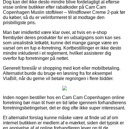
Dog kan det ikke desto mindre blive fordelagtigt at efterse
visse online butikker efter rabatkoder på Cam Cam
Copenhagen Muslin stofbleer – Windflower Creme 2-pak før
du køber, så du er velinformeret til at modtage den
prisbilligste pris.
Man bør imidlertid være klar over, at hvis en e-shop
frembyder deres produkter for en udsalgspris som kan ses
som urealistisk letkøbt, kunne det mange gange være en
varsel om en fup e-forretning. Kortbestillinger er ikke desto
mindre inkluderet i et reglement, hvilket assisterer dig
overfor fup forretninger på nettet.
Generelt foreslår vi shopping med kort eller mobilbetaling.
Alternativt burde du bruge en løsning fra for eksempel
ViaBill, når du gerne vil betale regningen i flere bidder.
Inden nogen bestiller hos en Cam Cam Copenhagen online
forretning bør man til hver en tid løbe igennem forhandlerens
forretningsbetingelser, det er dog ofte ikke super interessant.
Et alternativt forslag kunne måske være at finde ud af om
internet butikken er medlem af e-mærket, siden det typisk er
en angivelse af at online forhandleren lever op til de