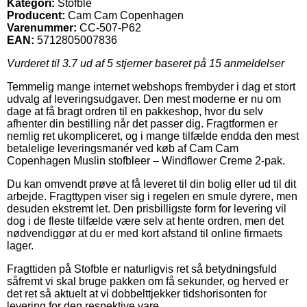
Kategori:
Stofble
Producent:
Cam Cam Copenhagen
Varenummer:
CC-507-P62
EAN:
5712805007836
Vurderet til
3.7
ud af 5 stjerner baseret på
15
anmeldelser
Temmelig mange internet webshops frembyder i dag et stort
udvalg af leveringsudgaver. Den mest moderne er nu om
dage at få bragt ordren til en pakkeshop, hvor du selv
afhenter din bestilling når det passer dig. Fragtformen er
nemlig ret ukompliceret, og i mange tilfælde endda den mest
betalelige leveringsmanér ved køb af Cam Cam
Copenhagen Muslin stofbleer – Windflower Creme 2-pak.
Du kan omvendt prøve at få leveret til din bolig eller ud til dit
arbejde. Fragttypen viser sig i regelen en smule dyrere, men
desuden ekstremt let. Den prisbilligste form for levering vil
dog i de fleste tilfælde være selv at hente ordren, men det
nødvendiggør at du er med kort afstand til online firmaets
lager.
Fragttiden på Stofble er naturligvis ret så betydningsfuld
såfremt vi skal bruge pakken om få sekunder, og herved er
det ret så aktuelt at vi dobbelttjekker tidshorisonten for
levering for den respektive vare.