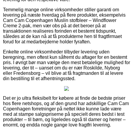
Temmelig mange online virksomheder stiller garanti om
levering på næste hverdag på flere produkter, eksempelvis
Cam Cam Copenhagen Muslin stofbleer – Windflower
Creme 2-pak, men vær obs på at det beroer på at
transaktionen realiseres forinden et bestemt tidspunkt,
således at de kan nå at få produkterne hen til fragtfirmaet
forud for at medarbejderne holder fyraften.
Enkelte online virksomheder tilbyder levering uden
beregning, men oftest kun såfremt du aftager for en bestemt
pris. I øvrigt bør man vælge den mest betalelige mulighed for
levering, der tit – uanset om du er nær Roskilde, Nyborg
eller Fredensborg – vil blive at få fragtmanden til at levere
din bestilling til et afhentningssted.
Det er jo ultra fleksibelt for købere at finde de bedste priser
hos flere netshops, og af den grund har adskillige Cam Cam
Copenhagen forretninger på nettet ikke kunne lade være
med at stampe salgspriserne på specielt deres bedst i test
produkter – til børn, og ligeledes også til damer og herrer –
enormt, og endda nogle gange love fragtfri levering.