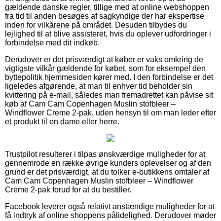
gældende danske regler, tillige med at online webshoppen
fra tid til anden besøges af sagkyndige der har ekspertise
inden for vilkårene på området. Desuden tilbydes du
lejlighed til at blive assisteret, hvis du oplever udfordringer i
forbindelse med dit indkøb.
Derudover er det prisværdigt at køber er vaks omkring de
vigtigste vilkår gældende for købet, som for eksempel den
byttepolitik hjemmesiden kører med. I den forbindelse er det
ligeledes afgørende, at man til enhver tid beholder sin
kvittering på e-mail, således man fremadrettet kan påvise sit
køb af Cam Cam Copenhagen Muslin stofbleer –
Windflower Creme 2-pak, uden hensyn til om man leder efter
et produkt til en dame eller herre.
Trustpilot resulterer i tilpas ønskværdige muligheder for at
gennemrode en række øvrige kunders oplevelser og af den
grund er det prisværdigt, at du tolker e-butikkens omtaler af
Cam Cam Copenhagen Muslin stofbleer – Windflower
Creme 2-pak forud for at du bestiller.
Facebook leverer også relativt anstændige muligheder for at
få indtryk af online shoppens pålidelighed. Derudover møder