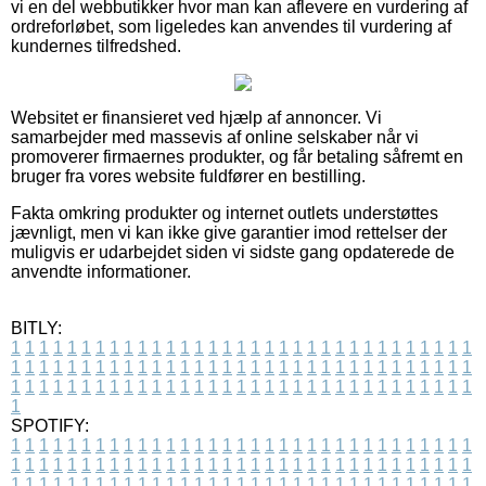
vi en del webbutikker hvor man kan aflevere en vurdering af
ordreforløbet, som ligeledes kan anvendes til vurdering af
kundernes tilfredshed.
Websitet er finansieret ved hjælp af annoncer. Vi
samarbejder med massevis af online selskaber når vi
promoverer firmaernes produkter, og får betaling såfremt en
bruger fra vores website fuldfører en bestilling.
Fakta omkring produkter og internet outlets understøttes
jævnligt, men vi kan ikke give garantier imod rettelser der
muligvis er udarbejdet siden vi sidste gang opdaterede de
anvendte informationer.
BITLY:
1
1
1
1
1
1
1
1
1
1
1
1
1
1
1
1
1
1
1
1
1
1
1
1
1
1
1
1
1
1
1
1
1
1
1
1
1
1
1
1
1
1
1
1
1
1
1
1
1
1
1
1
1
1
1
1
1
1
1
1
1
1
1
1
1
1
1
1
1
1
1
1
1
1
1
1
1
1
1
1
1
1
1
1
1
1
1
1
1
1
1
1
1
1
1
1
1
1
1
1
SPOTIFY:
1
1
1
1
1
1
1
1
1
1
1
1
1
1
1
1
1
1
1
1
1
1
1
1
1
1
1
1
1
1
1
1
1
1
1
1
1
1
1
1
1
1
1
1
1
1
1
1
1
1
1
1
1
1
1
1
1
1
1
1
1
1
1
1
1
1
1
1
1
1
1
1
1
1
1
1
1
1
1
1
1
1
1
1
1
1
1
1
1
1
1
1
1
1
1
1
1
1
1