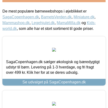
De mest populære børnewebshops i øjeblikket er
SagaCopenhagen.dk
,
BarnetsVerden.dk
,
Miniature.dk
,
Mammashop.dk
,
Legehjulet.dk
,
MamaMilla.dk
og
Kids-
world.dk
, som alle har et stort sortiment til gode priser.
SagaCopenhagen.dk sælger økologisk og bæredygtigt
udstyr til børn. Levering på 1-3 hverdage, og fri fragt
over 499 kr. Klik her for at se deres udvalg.
Se udvalget på SagaCopenhagen.dk