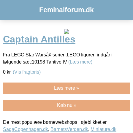
Feminaiforum.dk
Captain Antilles
Fra LEGO Star Warsâ¢ serien.LEGO figuren indgår i
følgende sæt:10198 Tantive IV
(Læs mere)
0
kr.
(Vis fragtpris)
Læs mere »
Køb nu »
De mest populære børnewebshops i øjeblikket er
SagaCopenhagen.dk
,
BarnetsVerden.dk
,
Miniature.dk
,