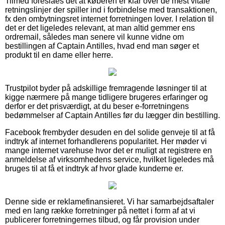
Tilmed foreslåes det at køberen er klar over de mest vitale
retningslinjer der spiller ind i forbindelse med transaktionen,
fx den ombytningsret internet forretningen lover. I relation til
det er det ligeledes relevant, at man altid gemmer ens
ordremail, således man senere vil kunne vidne om
bestillingen af Captain Antilles, hvad end man søger et
produkt til en dame eller herre.
Trustpilot byder på adskillige fremragende løsninger til at
kigge nærmere på mange tidligere brugeres erfaringer og
derfor er det prisværdigt, at du beser e-forretningens
bedømmelser af Captain Antilles før du lægger din bestilling.
Facebook frembyder desuden en del solide genveje til at få
indtryk af internet forhandlerens popularitet. Her møder vi
mange internet varehuse hvor det er muligt at registrere en
anmeldelse af virksomhedens service, hvilket ligeledes må
bruges til at få et indtryk af hvor glade kunderne er.
Denne side er reklamefinansieret. Vi har samarbejdsaftaler
med en lang række forretninger på nettet i form af at vi
publicerer forretningernes tilbud, og får provision under