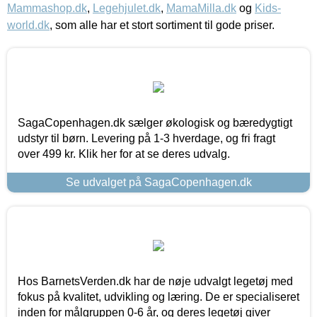
Mammashop.dk
,
Legehjulet.dk
,
MamaMilla.dk
og
Kids-
world.dk
, som alle har et stort sortiment til gode priser.
SagaCopenhagen.dk sælger økologisk og bæredygtigt
udstyr til børn. Levering på 1-3 hverdage, og fri fragt
over 499 kr. Klik her for at se deres udvalg.
Se udvalget på SagaCopenhagen.dk
Hos BarnetsVerden.dk har de nøje udvalgt legetøj med
fokus på kvalitet, udvikling og læring. De er specialiseret
inden for målgruppen 0-6 år, og deres legetøj giver