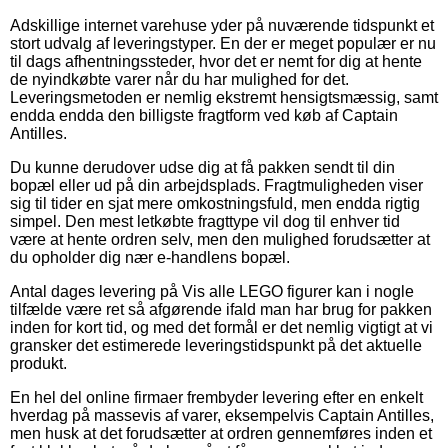
Adskillige internet varehuse yder på nuværende tidspunkt et
stort udvalg af leveringstyper. En der er meget populær er nu
til dags afhentningssteder, hvor det er nemt for dig at hente
de nyindkøbte varer når du har mulighed for det.
Leveringsmetoden er nemlig ekstremt hensigtsmæssig, samt
endda endda den billigste fragtform ved køb af Captain
Antilles.
Du kunne derudover udse dig at få pakken sendt til din
bopæl eller ud på din arbejdsplads. Fragtmuligheden viser
sig til tider en sjat mere omkostningsfuld, men endda rigtig
simpel. Den mest letkøbte fragttype vil dog til enhver tid
være at hente ordren selv, men den mulighed forudsætter at
du opholder dig nær e-handlens bopæl.
Antal dages levering på Vis alle LEGO figurer kan i nogle
tilfælde være ret så afgørende ifald man har brug for pakken
inden for kort tid, og med det formål er det nemlig vigtigt at vi
gransker det estimerede leveringstidspunkt på det aktuelle
produkt.
En hel del online firmaer frembyder levering efter en enkelt
hverdag på massevis af varer, eksempelvis Captain Antilles,
men husk at det forudsætter at ordren gennemføres inden et