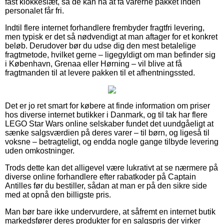
fast klokkeslæt, så de kan nå at få varerne pakket inden
personalet får fri.
Indtil flere internet forhandlere frembyder fragtfri levering,
men typisk er det så nødvendigt at man aftager for et konkret
beløb. Derudover bør du udse dig den mest betalelige
fragtmetode, hvilket gerne – ligegyldigt om man befinder sig
i København, Grenaa eller Hørning – vil blive at få
fragtmanden til at levere pakken til et afhentningssted.
Det er jo ret smart for købere at finde information om priser
hos diverse internet butikker i Danmark, og til tak har flere
LEGO Star Wars online selskaber fundet det uundgåeligt at
sænke salgsværdien på deres varer – til børn, og ligeså til
voksne – betragteligt, og endda nogle gange tilbyde levering
uden omkostninger.
Trods dette kan det alligevel være lukrativt at se nærmere på
diverse online forhandlere efter rabatkoder på Captain
Antilles før du bestiller, sådan at man er på den sikre side
med at opnå den billigste pris.
Man bør bare ikke undervurdere, at såfremt en internet butik
markedsfører deres produkter for en salgspris der virker