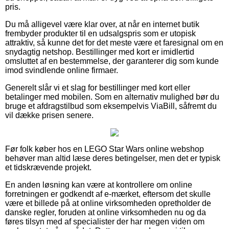
pris.
Du må alligevel være klar over, at når en internet butik
frembyder produkter til en udsalgspris som er utopisk
attraktiv, så kunne det for det meste være et faresignal om en
snydagtig netshop. Bestillinger med kort er imidlertid
omsluttet af en bestemmelse, der garanterer dig som kunde
imod svindlende online firmaer.
Generelt slår vi et slag for bestillinger med kort eller
betalinger med mobilen. Som en alternativ mulighed bør du
bruge et afdragstilbud som eksempelvis ViaBill, såfremt du
vil dække prisen senere.
Før folk køber hos en LEGO Star Wars online webshop
behøver man altid læse deres betingelser, men det er typisk
et tidskrævende projekt.
En anden løsning kan være at kontrollere om online
forretningen er godkendt af e-mærket, eftersom det skulle
være et billede på at online virksomheden opretholder de
danske regler, foruden at online virksomheden nu og da
føres tilsyn med af specialister der har megen viden om