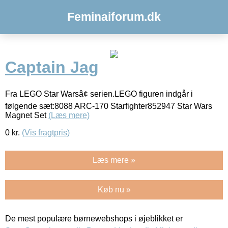
Feminaiforum.dk
Captain Jag
Fra LEGO Star Warsâ¢ serien.LEGO figuren indgår i
følgende sæt:8088 ARC-170 Starfighter852947 Star Wars
Magnet Set
(Læs mere)
0
kr.
(Vis fragtpris)
Læs mere »
Køb nu »
De mest populære børnewebshops i øjeblikket er