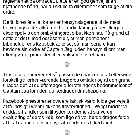
reglementet på området. Dette er en god genvej til en
hjælpende hånd, når du skulle få dilemmaer som følge af din
ordre.
Dertil foreslår vi at køber er hensynstagende til de mest
betydningsfulde vilkår der har indvirkning på bestillingen,
eksempelvis den ombytningsret e-butikken har. På grund af
dette er det tilmed essesentielt, at man permanent
bibeholder ens købsbekræftelse, så man senere kan
bevidne sin ordre af Captain Jag, uden hensyn til om man
efterspørger produkter til en voksen eller et barn.
Trustpilot genererer ret så passende chancer for at eftersøge
forskellige forhenværende brugeres omtaler og af den grund
tilrådes det, at du eftersøger e-forretningens bedømmelser af
Captain Jag forinden du færdiggør din shopping.
Facebook præsterer endvidere faktisk værdifulde genveje til
at få indsigt i webbutikkens troværdighed. I øvrigt møder vi
endda e-handler som tilbyder kunderne at skrive en
evaluering af deres køb, som lige så vel burde drages fordel
af til at danne dig et indtryk af kundernes tilfredshed.