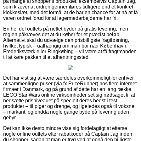
på mange af shoppens produkter, eksempelvis Captain Jag,
som kræver at ordren gennemføres tidligere end et konkret
klokkeslæt, med det formål at de har en chance for at nå at få
varen ordnet forud for at lagermedarbejderne har fri.
En hel del outlets på nettet byder på gratis levering, men i
reglen påkræves det at du køber for et præcist beløb.
Alternativt skal du udvælge den prisbilligste fragtløsning,
hvilket typisk – uafhængig om man bor nær København,
Frederiksværk eller Ringkøbing – vil være at få fragtmanden
til at køre pakken til et afhentningssted.
Det har vist sig at være særdeles overkommeligt for enhver
at sammenligne priser (via fx PriceRunner) hos flere internet
firmaer i Danmark, og på grund af dette har en lang række
LEGO Star Wars online virksomheder set sig nødsaget til at
nedsætte prisniveauet på specielt deres bedst i test
produkter – til piger og drenge, og ligeledes også til voksne
– markant, og endda nogle gange byde på levering uden
gebyr.
Det kan ikke desto mindre vise sig fordelagtigt at efterse
nogle online outlets efter rabatkoder på Captain Jag inden
du shopper, sådan at man er tryg ved at opnå den billigste