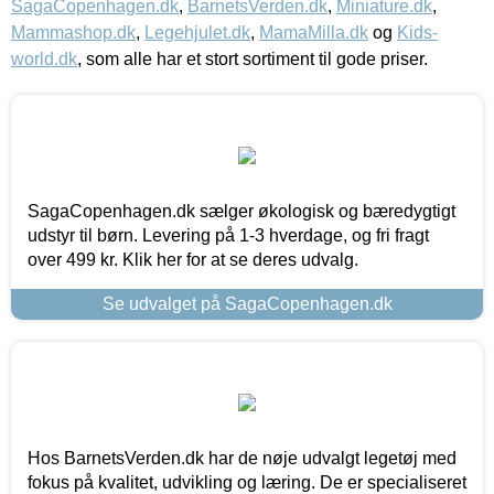
SagaCopenhagen.dk
,
BarnetsVerden.dk
,
Miniature.dk
,
Mammashop.dk
,
Legehjulet.dk
,
MamaMilla.dk
og
Kids-
world.dk
, som alle har et stort sortiment til gode priser.
SagaCopenhagen.dk sælger økologisk og bæredygtigt
udstyr til børn. Levering på 1-3 hverdage, og fri fragt
over 499 kr. Klik her for at se deres udvalg.
Se udvalget på SagaCopenhagen.dk
Hos BarnetsVerden.dk har de nøje udvalgt legetøj med
fokus på kvalitet, udvikling og læring. De er specialiseret