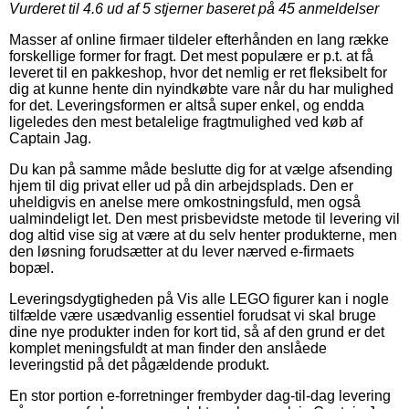
Vurderet til
4.6
ud af 5 stjerner baseret på
45
anmeldelser
Masser af online firmaer tildeler efterhånden en lang række
forskellige former for fragt. Det mest populære er p.t. at få
leveret til en pakkeshop, hvor det nemlig er ret fleksibelt for
dig at kunne hente din nyindkøbte vare når du har mulighed
for det. Leveringsformen er altså super enkel, og endda
ligeledes den mest betalelige fragtmulighed ved køb af
Captain Jag.
Du kan på samme måde beslutte dig for at vælge afsending
hjem til dig privat eller ud på din arbejdsplads. Den er
uheldigvis en anelse mere omkostningsfuld, men også
ualmindeligt let. Den mest prisbevidste metode til levering vil
dog altid vise sig at være at du selv henter produkterne, men
den løsning forudsætter at du lever nærved e-firmaets
bopæl.
Leveringsdygtigheden på Vis alle LEGO figurer kan i nogle
tilfælde være usædvanlig essentiel forudsat vi skal bruge
dine nye produkter inden for kort tid, så af den grund er det
komplet meningsfuldt at man finder den anslåede
leveringstid på det pågældende produkt.
En stor portion e-forretninger frembyder dag-til-dag levering