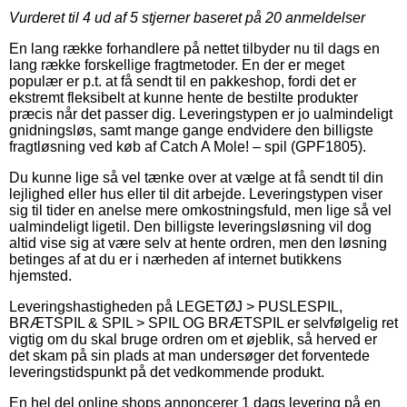
Vurderet til
4
ud af 5 stjerner baseret på
20
anmeldelser
En lang række forhandlere på nettet tilbyder nu til dags en
lang række forskellige fragtmetoder. En der er meget
populær er p.t. at få sendt til en pakkeshop, fordi det er
ekstremt fleksibelt at kunne hente de bestilte produkter
præcis når det passer dig. Leveringstypen er jo ualmindeligt
gnidningsløs, samt mange gange endvidere den billigste
fragtløsning ved køb af Catch A Mole! – spil (GPF1805).
Du kunne lige så vel tænke over at vælge at få sendt til din
lejlighed eller hus eller til dit arbejde. Leveringstypen viser
sig til tider en anelse mere omkostningsfuld, men lige så vel
ualmindeligt ligetil. Den billigste leveringsløsning vil dog
altid vise sig at være selv at hente ordren, men den løsning
betinges af at du er i nærheden af internet butikkens
hjemsted.
Leveringshastigheden på LEGETØJ > PUSLESPIL,
BRÆTSPIL & SPIL > SPIL OG BRÆTSPIL er selvfølgelig ret
vigtig om du skal bruge ordren om et øjeblik, så herved er
det skam på sin plads at man undersøger det forventede
leveringstidspunkt på det vedkommende produkt.
En hel del online shops annoncerer 1 dags levering på en