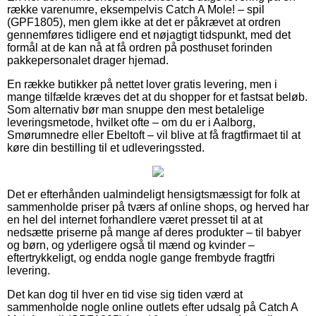
række varenumre, eksempelvis Catch A Mole! – spil
(GPF1805), men glem ikke at det er påkrævet at ordren
gennemføres tidligere end et nøjagtigt tidspunkt, med det
formål at de kan nå at få ordren på posthuset forinden
pakkepersonalet drager hjemad.
En række butikker på nettet lover gratis levering, men i
mange tilfælde kræves det at du shopper for et fastsat beløb.
Som alternativ bør man snuppe den mest betalelige
leveringsmetode, hvilket ofte – om du er i Aalborg,
Smørumnedre eller Ebeltoft – vil blive at få fragtfirmaet til at
køre din bestilling til et udleveringssted.
Det er efterhånden ualmindeligt hensigtsmæssigt for folk at
sammenholde priser på tværs af online shops, og herved har
en hel del internet forhandlere været presset til at at
nedsætte priserne på mange af deres produkter – til babyer
og børn, og yderligere også til mænd og kvinder –
eftertrykkeligt, og endda nogle gange frembyde fragtfri
levering.
Det kan dog til hver en tid vise sig tiden værd at
sammenholde nogle online outlets efter udsalg på Catch A