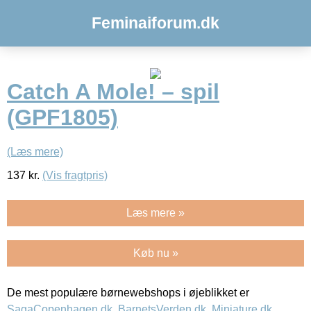
Feminaiforum.dk
Catch A Mole! – spil
(GPF1805)
(Læs mere)
137
kr.
(Vis fragtpris)
Læs mere »
Køb nu »
De mest populære børnewebshops i øjeblikket er
SagaCopenhagen.dk
,
BarnetsVerden.dk
,
Miniature.dk
,