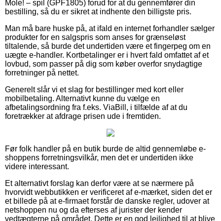
Mole! – spil (GPF1805) forud for at du gennemfører din
bestilling, så du er sikret at indhente den billigste pris.
Man må bare huske på, at ifald en internet forhandler sælger
produkter for en salgspris som anses for grænseløst
tiltalende, så burde det undertiden være et fingerpeg om en
uægte e-handler. Kortbetalinger er i hvert fald omfattet af et
lovbud, som passer på dig som køber overfor snydagtige
forretninger på nettet.
Generelt slår vi et slag for bestillinger med kort eller
mobilbetaling. Alternativt kunne du vælge en
afbetalingsordning fra f.eks. ViaBill, i tilfælde af at du
foretrækker at afdrage prisen ude i fremtiden.
Før folk handler på en butik burde de altid gennemløbe e-
shoppens forretningsvilkår, men det er undertiden ikke
videre interessant.
Et alternativt forslag kan derfor være at se nærmere på
hvorvidt webbutikken er verificeret af e-mærket, siden det er
et billede på at e-firmaet forstår de danske regler, udover at
netshoppen nu og da efterses af jurister der kender
vedtægterne på området. Dette er en god lejlighed til at blive