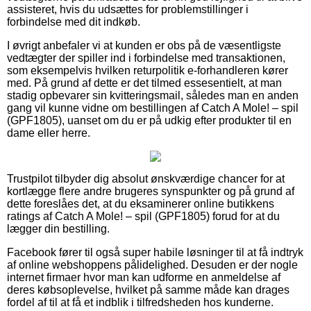
assisteret, hvis du udsættes for problemstillinger i
forbindelse med dit indkøb.
I øvrigt anbefaler vi at kunden er obs på de væsentligste
vedtægter der spiller ind i forbindelse med transaktionen,
som eksempelvis hvilken returpolitik e-forhandleren kører
med. På grund af dette er det tilmed essesentielt, at man
stadig opbevarer sin kvitteringsmail, således man en anden
gang vil kunne vidne om bestillingen af Catch A Mole! – spil
(GPF1805), uanset om du er på udkig efter produkter til en
dame eller herre.
Trustpilot tilbyder dig absolut ønskværdige chancer for at
kortlægge flere andre brugeres synspunkter og på grund af
dette foreslåes det, at du eksaminerer online butikkens
ratings af Catch A Mole! – spil (GPF1805) forud for at du
lægger din bestilling.
Facebook fører til også super habile løsninger til at få indtryk
af online webshoppens pålidelighed. Desuden er der nogle
internet firmaer hvor man kan udforme en anmeldelse af
deres købsoplevelse, hvilket på samme måde kan drages
fordel af til at få et indblik i tilfredsheden hos kunderne.