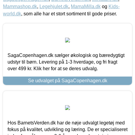
Mammashop.dk
,
Legehjulet.dk
,
MamaMilla.dk
og
Kids-
world.dk
, som alle har et stort sortiment til gode priser.
SagaCopenhagen.dk sælger økologisk og bæredygtigt
udstyr til børn. Levering på 1-3 hverdage, og fri fragt
over 499 kr. Klik her for at se deres udvalg.
Se udvalget på SagaCopenhagen.dk
Hos BarnetsVerden.dk har de nøje udvalgt legetøj med
fokus på kvalitet, udvikling og læring. De er specialiseret