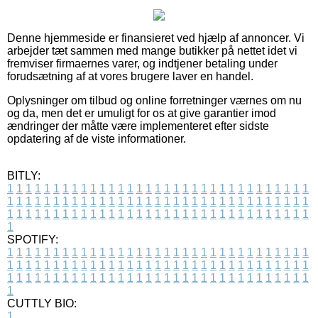
Denne hjemmeside er finansieret ved hjælp af annoncer. Vi
arbejder tæt sammen med mange butikker på nettet idet vi
fremviser firmaernes varer, og indtjener betaling under
forudsætning af at vores brugere laver en handel.
Oplysninger om tilbud og online forretninger værnes om nu
og da, men det er umuligt for os at give garantier imod
ændringer der måtte være implementeret efter sidste
opdatering af de viste informationer.
BITLY:
1
1
1
1
1
1
1
1
1
1
1
1
1
1
1
1
1
1
1
1
1
1
1
1
1
1
1
1
1
1
1
1
1
1
1
1
1
1
1
1
1
1
1
1
1
1
1
1
1
1
1
1
1
1
1
1
1
1
1
1
1
1
1
1
1
1
1
1
1
1
1
1
1
1
1
1
1
1
1
1
1
1
1
1
1
1
1
1
1
1
1
1
1
1
1
1
1
1
1
1
SPOTIFY:
1
1
1
1
1
1
1
1
1
1
1
1
1
1
1
1
1
1
1
1
1
1
1
1
1
1
1
1
1
1
1
1
1
1
1
1
1
1
1
1
1
1
1
1
1
1
1
1
1
1
1
1
1
1
1
1
1
1
1
1
1
1
1
1
1
1
1
1
1
1
1
1
1
1
1
1
1
1
1
1
1
1
1
1
1
1
1
1
1
1
1
1
1
1
1
1
1
1
1
1
CUTTLY BIO:
1