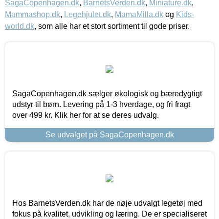
SagaCopenhagen.dk
,
BarnetsVerden.dk
,
Miniature.dk
,
Mammashop.dk
,
Legehjulet.dk
,
MamaMilla.dk
og
Kids-
world.dk
, som alle har et stort sortiment til gode priser.
SagaCopenhagen.dk sælger økologisk og bæredygtigt
udstyr til børn. Levering på 1-3 hverdage, og fri fragt
over 499 kr. Klik her for at se deres udvalg.
Se udvalget på SagaCopenhagen.dk
Hos BarnetsVerden.dk har de nøje udvalgt legetøj med
fokus på kvalitet, udvikling og læring. De er specialiseret