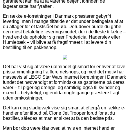
garanteret kan nå at få varerne betjent forinden de
lageransatte har fyraften.
En række e-forretninger i Danmark præsterer gebyrfri
levering, men i mange tilfælde er det under betingelse af at
du aftager for et fastslået beløb. Derudover burde du gribe
den mest betalelige leveringsmodel, der i de fleste tilfælde –
hvad end du opholder sig nær Fredericia, Haderslev eller
Humlebæk – vil blive at få fragtfirmaet til at levere din
bestilling til en pakkeshop.
Det har vist sig at være ualmindeligt smart for enhver at lave
prissammenligning fra flere netshops, og med det motiv har
massevis af LEGO Star Wars internet forretninger i Danmark
fundet det nødvendigt at formindske salgspriserne på deres
varer – til piger og drenge, og samtidig også til kvinder og
mænd – betydeligt, og endda nogle gange præstere fragt
uden omkostninger.
Det kan dog stadigvæk vise sig smart at eftergå en række e-
handler efter tilbud på Clone Jet Trooper forud for at du
bestiller, således at man er sikret at få den bedste pris.
Man bør dog være klar over, at hvis en internet handler