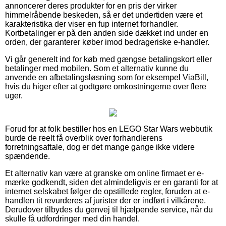
annoncerer deres produkter for en pris der virker
himmelråbende beskeden, så er det undertiden være et
karakteristika der viser en fup internet forhandler.
Kortbetalinger er på den anden side dækket ind under en
orden, der garanterer køber imod bedrageriske e-handler.
Vi går generelt ind for køb med gængse betalingskort eller
betalinger med mobilen. Som et alternativ kunne du
anvende en afbetalingsløsning som for eksempel ViaBill,
hvis du higer efter at godtgøre omkostningerne over flere
uger.
Forud for at folk bestiller hos en LEGO Star Wars webbutik
burde de reelt få overblik over forhandlerens
forretningsaftale, dog er det mange gange ikke videre
spændende.
Et alternativ kan være at granske om online firmaet er e-
mærke godkendt, siden det almindeligvis er en garanti for at
internet selskabet følger de opstillede regler, foruden at e-
handlen tit revurderes af jurister der er indført i vilkårene.
Derudover tilbydes du genvej til hjælpende service, når du
skulle få udfordringer med din handel.