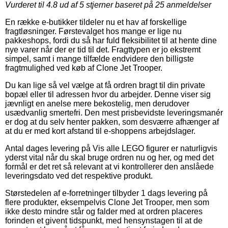
Vurderet til
4.8
ud af 5 stjerner baseret på
25
anmeldelser
En række e-butikker tildeler nu et hav af forskellige
fragtløsninger. Førstevalget hos mange er lige nu
pakkeshops, fordi du så har fuld fleksibilitet til at hente dine
nye varer når der er tid til det. Fragttypen er jo ekstremt
simpel, samt i mange tilfælde endvidere den billigste
fragtmulighed ved køb af Clone Jet Trooper.
Du kan lige så vel vælge at få ordren bragt til din private
bopæl eller til adressen hvor du arbejder. Denne viser sig
jævnligt en anelse mere bekostelig, men derudover
usædvanlig smertefri. Den mest prisbevidste leveringsmanér
er dog at du selv henter pakken, som desværre afhænger af
at du er med kort afstand til e-shoppens arbejdslager.
Antal dages levering på Vis alle LEGO figurer er naturligvis
yderst vital når du skal bruge ordren nu og her, og med det
formål er det ret så relevant at vi kontrollerer den anslåede
leveringsdato ved det respektive produkt.
Størstedelen af e-forretninger tilbyder 1 dags levering på
flere produkter, eksempelvis Clone Jet Trooper, men som
ikke desto mindre står og falder med at ordren placeres
forinden et givent tidspunkt, med hensynstagen til at de