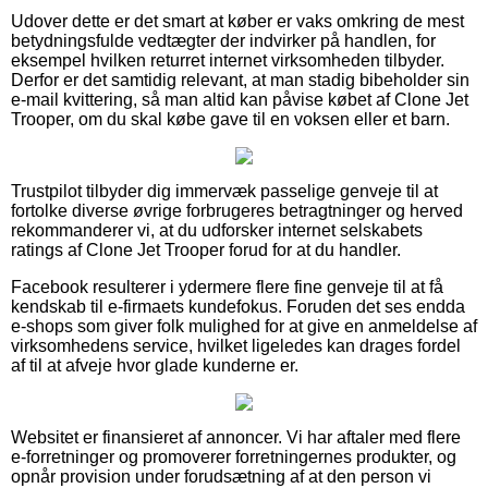
Udover dette er det smart at køber er vaks omkring de mest
betydningsfulde vedtægter der indvirker på handlen, for
eksempel hvilken returret internet virksomheden tilbyder.
Derfor er det samtidig relevant, at man stadig bibeholder sin
e-mail kvittering, så man altid kan påvise købet af Clone Jet
Trooper, om du skal købe gave til en voksen eller et barn.
Trustpilot tilbyder dig immervæk passelige genveje til at
fortolke diverse øvrige forbrugeres betragtninger og herved
rekommanderer vi, at du udforsker internet selskabets
ratings af Clone Jet Trooper forud for at du handler.
Facebook resulterer i ydermere flere fine genveje til at få
kendskab til e-firmaets kundefokus. Foruden det ses endda
e-shops som giver folk mulighed for at give en anmeldelse af
virksomhedens service, hvilket ligeledes kan drages fordel
af til at afveje hvor glade kunderne er.
Websitet er finansieret af annoncer. Vi har aftaler med flere
e-forretninger og promoverer forretningernes produkter, og
opnår provision under forudsætning af at den person vi