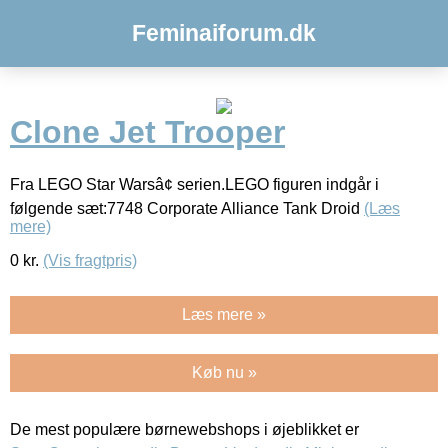
Feminaiforum.dk
Clone Jet Trooper
Fra LEGO Star Warsâ¢ serien.LEGO figuren indgår i
følgende sæt:7748 Corporate Alliance Tank Droid
(Læs
mere)
0
kr.
(Vis fragtpris)
Læs mere »
Køb nu »
De mest populære børnewebshops i øjeblikket er