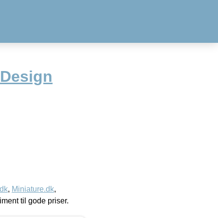
 Design
.dk
,
Miniature.dk
,
timent til gode priser.