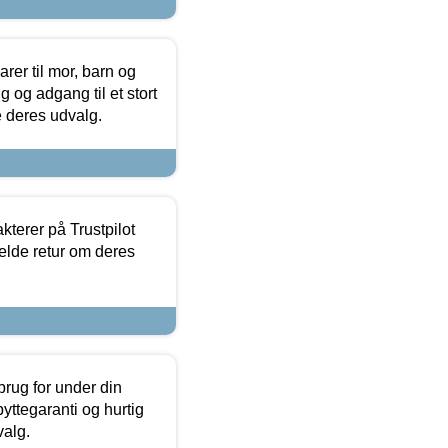
er til mor, barn og
 og adgang til et stort
se deres udvalg.
kterer på Trustpilot
elde retur om deres
brug for under din
yttegaranti og hurtig
valg.