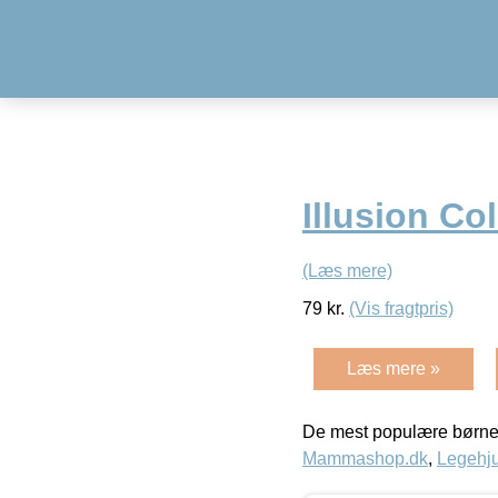
Illusion Col
(Læs mere)
79
kr.
(Vis fragtpris)
Læs mere »
De mest populære børne
Mammashop.dk
,
Legehju