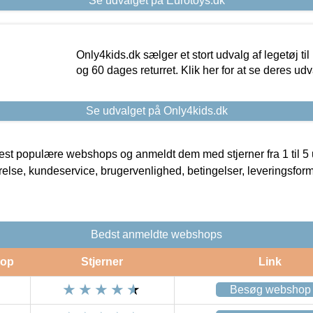
Se udvalget på Eurotoys.dk
Only4kids.dk sælger et stort udvalg af legetøj til
og 60 dages returret. Klik her for at se deres udv
Se udvalget på Only4kids.dk
t populære webshops og anmeldt dem med stjerner fra 1 til 5 ud
rrelse, kundeservice, brugervenlighed, betingelser, leveringsfor
Bedst anmeldte webshops
op
Stjerner
Link
Besøg webshop