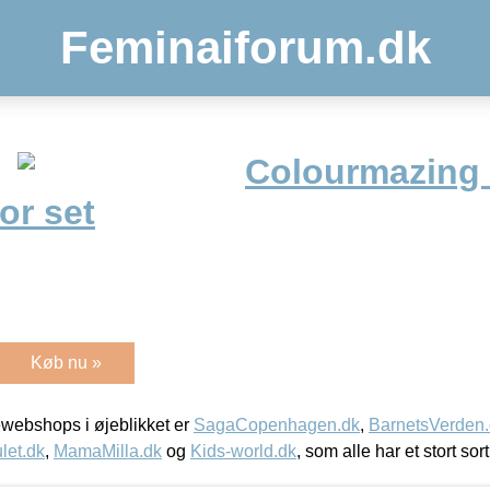
Feminaiforum.dk
Colourmazing
or set
Køb nu »
webshops i øjeblikket er
SagaCopenhagen.dk
,
BarnetsVerden
let.dk
,
MamaMilla.dk
og
Kids-world.dk
, som alle har et stort sor