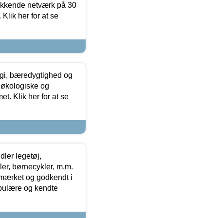
ækkende netværk på 30
Klik her for at se
gi, bæredygtighed og
 økologiske og
t. Klik her for at se
ler legetøj,
r, børnecykler, m.m.
-mærket og godkendt i
opulære og kendte