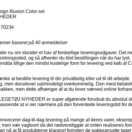
gn Illusion Color set
YHEDER
470234
jerner baseret på
40
anmeldelser
der nu om stunder et hav af forskellige leveringsudgaver. Det 
hentningssted, og så afhenter du blot bestillingen når du har lyst
dda tillige den mindst kostelige form for levering ved køb af
 at bestille levering til din privatbolig eller ud til dit arbejde. F
, men derudover ualmindeligt overkommelig. Den mest betalelig
 pakken, men dette afhænger af at du lever nærved online forha
å LEGETØJ NYHEDER er super afgørende forudsat du absolut sk
et passende at vi ser nærmere på den forventede leveringstid fo
annoncerer dag-til-dag levering på mange af deres varer, ekse
, men vær vagtsom da det nødvendiggør at orden realiseres forind
an nå at få produkterne klargjort forinden de pakkeansatte tager