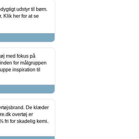
tigt udstyr til børn.
 Klik her for at se
tøj med fokus på
t inden for målgruppen
ppe inspiration til
vertøjsbrand. De klæder
ure.dk overtøj er
fri for skadelig kemi.