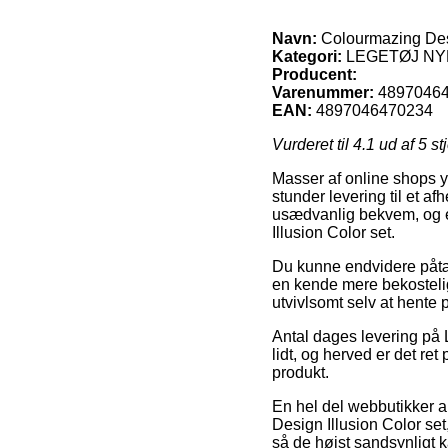
Navn:
Colourmazing Desi
Kategori:
LEGETØJ N
Producent:
Varenummer:
4897046
EAN:
4897046470234
Vurderet til
4.1
ud af 5 st
Masser af online shops y
stunder levering til et af
usædvanlig bekvem, og en
Illusion Color set.
Du kunne endvidere påtænke
en kende mere bekostelig
utvivlsomt selv at hente
Antal dages levering p
lidt, og herved er det r
produkt.
En hel del webbutikker 
Design Illusion Color set
så de højst sandsynligt k