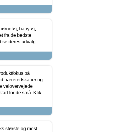
ørnetøj, babytøj,
t fra de bedste
at se deres udvalg.
produktfokus på
med bæreredskaber og
e velovervejede
tart for de små. Klik
ks største og mest