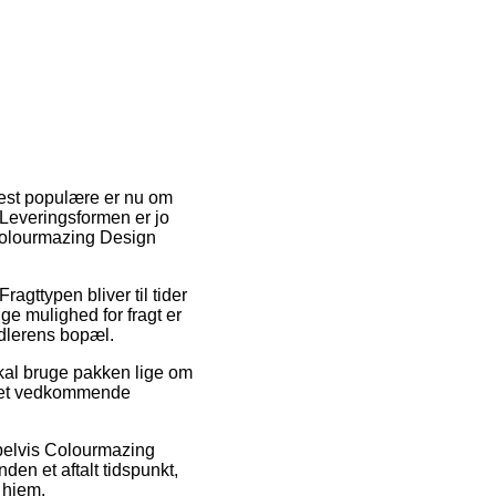
mest populære er nu om
. Leveringsformen er jo
 Colourmazing Design
ragttypen bliver til tider
e mulighed for fragt er
ndlerens bopæl.
al bruge pakken lige om
r det vedkommende
mpelvis Colourmazing
en et aftalt tidspunkt,
 hjem.