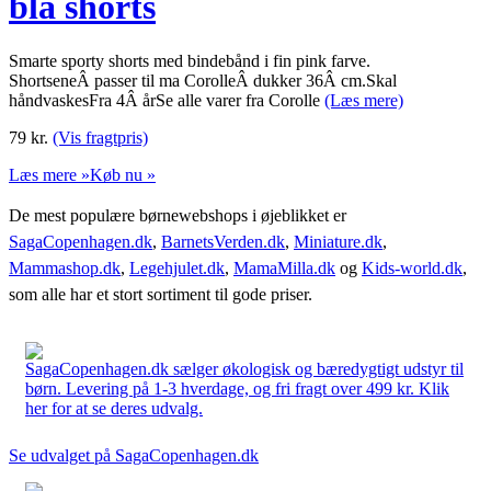
blå shorts
Smarte sporty shorts med bindebånd i fin pink farve.
ShortseneÂ passer til ma CorolleÂ dukker 36Â cm.Skal
håndvaskesFra 4Â årSe alle varer fra Corolle
(Læs mere)
79
kr.
(Vis fragtpris)
Læs mere »
Køb nu »
De mest populære børnewebshops i øjeblikket er
SagaCopenhagen.dk
,
BarnetsVerden.dk
,
Miniature.dk
,
Mammashop.dk
,
Legehjulet.dk
,
MamaMilla.dk
og
Kids-world.dk
,
som alle har et stort sortiment til gode priser.
SagaCopenhagen.dk sælger økologisk og bæredygtigt udstyr til
børn. Levering på 1-3 hverdage, og fri fragt over 499 kr. Klik
her for at se deres udvalg.
Se udvalget på SagaCopenhagen.dk