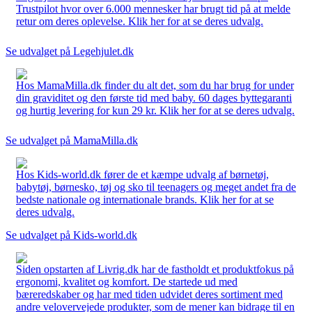
Trustpilot hvor over 6.000 mennesker har brugt tid på at melde
retur om deres oplevelse. Klik her for at se deres udvalg.
Se udvalget på Legehjulet.dk
Hos MamaMilla.dk finder du alt det, som du har brug for under
din graviditet og den første tid med baby. 60 dages byttegaranti
og hurtig levering for kun 29 kr. Klik her for at se deres udvalg.
Se udvalget på MamaMilla.dk
Hos Kids-world.dk fører de et kæmpe udvalg af børnetøj,
babytøj, børnesko, tøj og sko til teenagers og meget andet fra de
bedste nationale og internationale brands. Klik her for at se
deres udvalg.
Se udvalget på Kids-world.dk
Siden opstarten af Livrig.dk har de fastholdt et produktfokus på
ergonomi, kvalitet og komfort. De startede ud med
bæreredskaber og har med tiden udvidet deres sortiment med
andre velovervejede produkter, som de mener kan bidrage til en