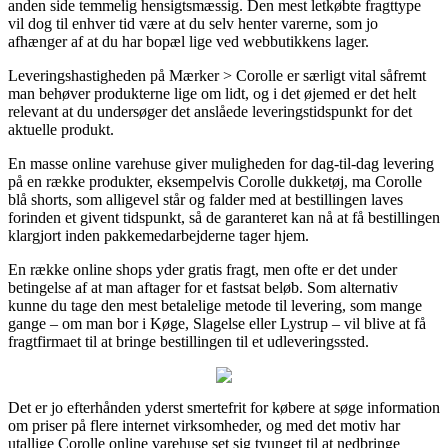
anden side temmelig hensigtsmæssig. Den mest letkøbte fragttype
vil dog til enhver tid være at du selv henter varerne, som jo
afhænger af at du har bopæl lige ved webbutikkens lager.
Leveringshastigheden på Mærker > Corolle er særligt vital såfremt
man behøver produkterne lige om lidt, og i det øjemed er det helt
relevant at du undersøger det anslåede leveringstidspunkt for det
aktuelle produkt.
En masse online varehuse giver muligheden for dag-til-dag levering
på en række produkter, eksempelvis Corolle dukketøj, ma Corolle
blå shorts, som alligevel står og falder med at bestillingen laves
forinden et givent tidspunkt, så de garanteret kan nå at få bestillingen
klargjort inden pakkemedarbejderne tager hjem.
En række online shops yder gratis fragt, men ofte er det under
betingelse af at man aftager for et fastsat beløb. Som alternativ
kunne du tage den mest betalelige metode til levering, som mange
gange – om man bor i Køge, Slagelse eller Lystrup – vil blive at få
fragtfirmaet til at bringe bestillingen til et udleveringssted.
Det er jo efterhånden yderst smertefrit for købere at søge information
om priser på flere internet virksomheder, og med det motiv har
utallige Corolle online varehuse set sig tvunget til at nedbringe