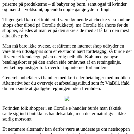
priserne på produkterne – til babyer og børn, samt også til kvinder
og mænd – voldsomt, og endda nogle gange yde fri fragt.
Til gengæld kan det imidlertid være lønnende at checke visse online
shops efter tilbud på Corolle dukketøj, ma Corolle blå shorts før du
shopper, således at man er på den sikre side med at få fat i den mest
attraktive pris.
Man må bare ikke overse, at såfremt en internet shop udbyder en
vare til en udsalgspris som er ekstraordinært fordelagtig, så burde det
tit være et kendetegn på en uærlig netbutik. Køb med gængse
betalingskort er på den anden side omfavnet af en retningslinje,
hvilket begunstiger folk overfor fup internet forhandlere.
Generelt anbefaler vi handler med kort eller betalinger med mobilen.
Alternativt bør du overveje et afbetalingstilbud som fx ViaBill, ifald
du har i sinde at godtgøre regningen ude i fremtiden.
Forinden folk shopper i en Corolle e-handler burde man faktisk
sætte sig ind i butikkens handelsaftale, men det er naturligvis ikke
særlig morsomt.
Et nemmere alternativ kan derfor være at undersøge om netshoppen