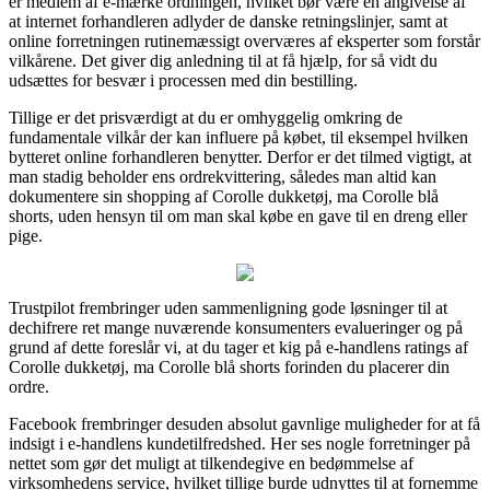
er medlem af e-mærke ordningen, hvilket bør være en angivelse af
at internet forhandleren adlyder de danske retningslinjer, samt at
online forretningen rutinemæssigt overværes af eksperter som forstår
vilkårene. Det giver dig anledning til at få hjælp, for så vidt du
udsættes for besvær i processen med din bestilling.
Tillige er det prisværdigt at du er omhyggelig omkring de
fundamentale vilkår der kan influere på købet, til eksempel hvilken
bytteret online forhandleren benytter. Derfor er det tilmed vigtigt, at
man stadig beholder ens ordrekvittering, således man altid kan
dokumentere sin shopping af Corolle dukketøj, ma Corolle blå
shorts, uden hensyn til om man skal købe en gave til en dreng eller
pige.
Trustpilot frembringer uden sammenligning gode løsninger til at
dechifrere ret mange nuværende konsumenters evalueringer og på
grund af dette foreslår vi, at du tager et kig på e-handlens ratings af
Corolle dukketøj, ma Corolle blå shorts forinden du placerer din
ordre.
Facebook frembringer desuden absolut gavnlige muligheder for at få
indsigt i e-handlens kundetilfredshed. Her ses nogle forretninger på
nettet som gør det muligt at tilkendegive en bedømmelse af
virksomhedens service, hvilket tillige burde udnyttes til at fornemme