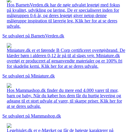
Hos BarnetsVerden.dk har de nøje udvalgt legetøj med fokus
på kvalitet, udvikling og læring. De er specialiseret inden for
målgruppen 0-6 år, og deres legetøj giver netop denne
målgruppe inspiration til lærerig leg. Klik her for at se deres
udvalg.
Se udvalget på BarnetsVerden.dk
Miniature.dk er et førende B Corp certificeret overtøjsbrand. De
klæder børn i alderen 0-12 år på til al slags vejr. Miniature.dk
overtøj er produceret af genanvendte materialer og er 100% fri
for skadelig kemi. Klik her for at se deres udvalg.
Se udvalget på Miniature.dk
Hos Mammashop.dk finder du mere end 4.000 varer til mor,
barn og baby. Når du køber hos dem får du hurtig levering og
adgang til et stort udvalg af varer, til skarpe priser. Klik her for
at se deres udvalg.
Se udvalget på Mammashop.dk
Legehjulet.dk er e-Mærket og får de højeste karakterer på