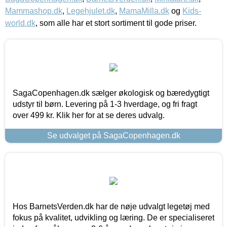
Mammashop.dk
,
Legehjulet.dk
,
MamaMilla.dk
og
Kids-
world.dk
, som alle har et stort sortiment til gode priser.
SagaCopenhagen.dk sælger økologisk og bæredygtigt
udstyr til børn. Levering på 1-3 hverdage, og fri fragt
over 499 kr. Klik her for at se deres udvalg.
Se udvalget på SagaCopenhagen.dk
Hos BarnetsVerden.dk har de nøje udvalgt legetøj med
fokus på kvalitet, udvikling og læring. De er specialiseret