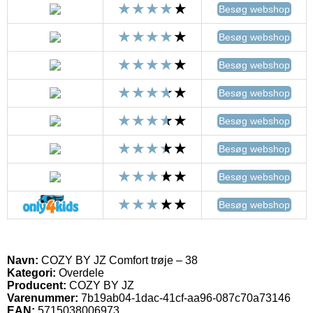
Besøg webshop
Besøg webshop
Besøg webshop
Besøg webshop
Besøg webshop
Besøg webshop
Besøg webshop
Besøg webshop
Navn:
COZY BY JZ Comfort trøje – 38
Kategori:
Overdele
Producent:
COZY BY JZ
Varenummer:
7b19ab04-1dac-41cf-aa96-087c70a73146
EAN:
5715038006973