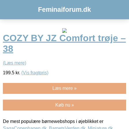
Feminaiforum.dk
COZY BY JZ Comfort trøje –
38
(Læs mere)
199.5
kr.
(Vis fragtpris)
Læs mere »
Køb nu »
De mest populære børnewebshops i øjeblikket er
SagaCopenhagen.dk
,
BarnetsVerden.dk
,
Miniature.dk
,