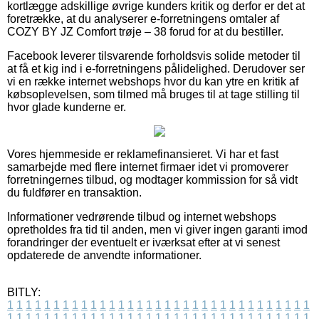
kortlægge adskillige øvrige kunders kritik og derfor er det at
foretrække, at du analyserer e-forretningens omtaler af
COZY BY JZ Comfort trøje – 38 forud for at du bestiller.
Facebook leverer tilsvarende forholdsvis solide metoder til
at få et kig ind i e-forretningens pålidelighed. Derudover ser
vi en række internet webshops hvor du kan ytre en kritik af
købsoplevelsen, som tilmed må bruges til at tage stilling til
hvor glade kunderne er.
Vores hjemmeside er reklamefinansieret. Vi har et fast
samarbejde med flere internet firmaer idet vi promoverer
forretningernes tilbud, og modtager kommission for så vidt
du fuldfører en transaktion.
Informationer vedrørende tilbud og internet webshops
opretholdes fra tid til anden, men vi giver ingen garanti imod
forandringer der eventuelt er iværksat efter at vi senest
opdaterede de anvendte informationer.
BITLY:
1
1
1
1
1
1
1
1
1
1
1
1
1
1
1
1
1
1
1
1
1
1
1
1
1
1
1
1
1
1
1
1
1
1
1
1
1
1
1
1
1
1
1
1
1
1
1
1
1
1
1
1
1
1
1
1
1
1
1
1
1
1
1
1
1
1