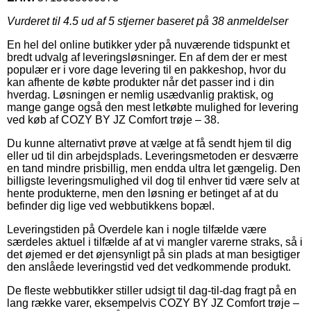
Vurderet til
4.5
ud af 5 stjerner baseret på
38
anmeldelser
En hel del online butikker yder på nuværende tidspunkt et
bredt udvalg af leveringsløsninger. En af dem der er mest
populær er i vore dage levering til en pakkeshop, hvor du
kan afhente de købte produkter når det passer ind i din
hverdag. Løsningen er nemlig usædvanlig praktisk, og
mange gange også den mest letkøbte mulighed for levering
ved køb af COZY BY JZ Comfort trøje – 38.
Du kunne alternativt prøve at vælge at få sendt hjem til dig
eller ud til din arbejdsplads. Leveringsmetoden er desværre
en tand mindre prisbillig, men endda ultra let gængelig. Den
billigste leveringsmulighed vil dog til enhver tid være selv at
hente produkterne, men den løsning er betinget af at du
befinder dig lige ved webbutikkens bopæl.
Leveringstiden på Overdele kan i nogle tilfælde være
særdeles aktuel i tilfælde af at vi mangler varerne straks, så i
det øjemed er det øjensynligt på sin plads at man besigtiger
den anslåede leveringstid ved det vedkommende produkt.
De fleste webbutikker stiller udsigt til dag-til-dag fragt på en
lang række varer, eksempelvis COZY BY JZ Comfort trøje –