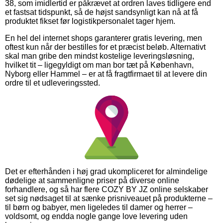
38, som imidlertid er påkrævet at ordren laves tidligere end
et fastsat tidspunkt, så de højst sandsynligt kan nå at få
produktet fikset før logistikpersonalet tager hjem.
En hel del internet shops garanterer gratis levering, men
oftest kun når der bestilles for et præcist beløb. Alternativt
skal man gribe den mindst kostelige leveringsløsning,
hvilket tit – ligegyldigt om man bor tæt på København,
Nyborg eller Hammel – er at få fragtfirmaet til at levere din
ordre til et udleveringssted.
Det er efterhånden i høj grad ukompliceret for almindelige
dødelige at sammenligne priser på diverse online
forhandlere, og så har flere COZY BY JZ online selskaber
set sig nødsaget til at sænke prisniveauet på produkterne –
til børn og babyer, men ligeledes til damer og herrer –
voldsomt, og endda nogle gange love levering uden