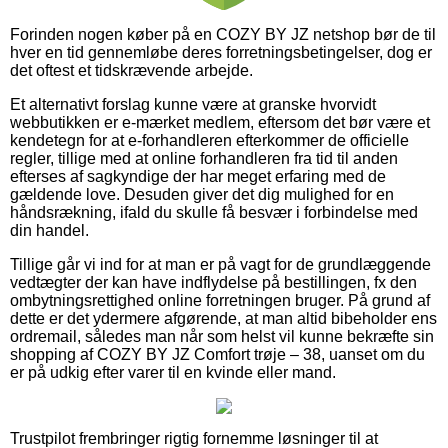
Forinden nogen køber på en COZY BY JZ netshop bør de til
hver en tid gennemløbe deres forretningsbetingelser, dog er
det oftest et tidskrævende arbejde.
Et alternativt forslag kunne være at granske hvorvidt
webbutikken er e-mærket medlem, eftersom det bør være et
kendetegn for at e-forhandleren efterkommer de officielle
regler, tillige med at online forhandleren fra tid til anden
efterses af sagkyndige der har meget erfaring med de
gældende love. Desuden giver det dig mulighed for en
håndsrækning, ifald du skulle få besvær i forbindelse med
din handel.
Tillige går vi ind for at man er på vagt for de grundlæggende
vedtægter der kan have indflydelse på bestillingen, fx den
ombytningsrettighed online forretningen bruger. På grund af
dette er det ydermere afgørende, at man altid bibeholder ens
ordremail, således man når som helst vil kunne bekræfte sin
shopping af COZY BY JZ Comfort trøje – 38, uanset om du
er på udkig efter varer til en kvinde eller mand.
Trustpilot frembringer rigtig fornemme løsninger til at