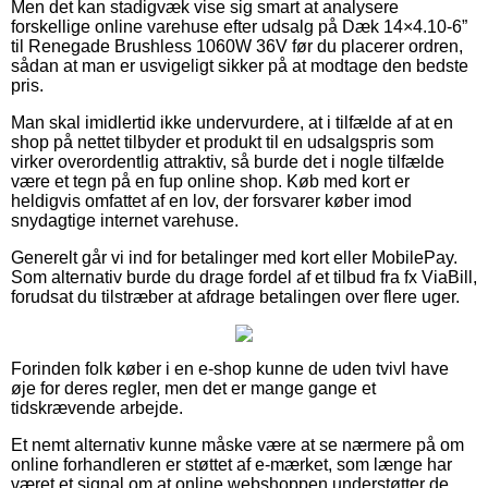
Men det kan stadigvæk vise sig smart at analysere
forskellige online varehuse efter udsalg på Dæk 14×4.10-6”
til Renegade Brushless 1060W 36V før du placerer ordren,
sådan at man er usvigeligt sikker på at modtage den bedste
pris.
Man skal imidlertid ikke undervurdere, at i tilfælde af at en
shop på nettet tilbyder et produkt til en udsalgspris som
virker overordentlig attraktiv, så burde det i nogle tilfælde
være et tegn på en fup online shop. Køb med kort er
heldigvis omfattet af en lov, der forsvarer køber imod
snydagtige internet varehuse.
Generelt går vi ind for betalinger med kort eller MobilePay.
Som alternativ burde du drage fordel af et tilbud fra fx ViaBill,
forudsat du tilstræber at afdrage betalingen over flere uger.
Forinden folk køber i en e-shop kunne de uden tvivl have
øje for deres regler, men det er mange gange et
tidskrævende arbejde.
Et nemt alternativ kunne måske være at se nærmere på om
online forhandleren er støttet af e-mærket, som længe har
været et signal om at online webshoppen understøtter de