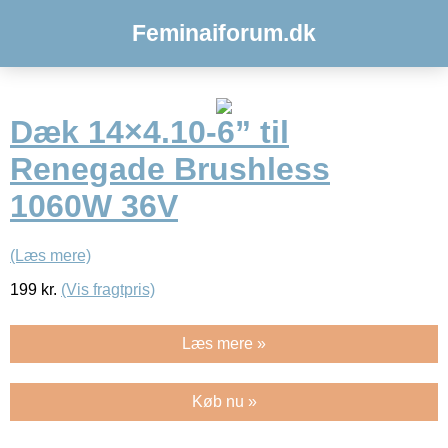
Feminaiforum.dk
Dæk 14×4.10-6” til
Renegade Brushless
1060W 36V
(Læs mere)
199
kr.
(Vis fragtpris)
Læs mere »
Køb nu »