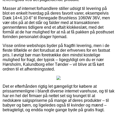
Masser af internet forhandlere stiller udsigt til levering på
blot en enkelt hverdag på deres favorit varer, eksempelvis
Dæk 14×4.10-6” til Renegade Brushless 1060W 36V, men
vær obs på at det står og falder med at transaktionen
gennemføres tidligere end et aftalt klokkeslæt, med det
formål at de har mulighed for at nå at få pakken på posthuset
forinden personalet drager hjemad.
Visse online webshops byder på fragtfri levering, men i de
fleste tilfælde er det forudsat at der erhverves for en fastsat
pris. I øvrigt bør man foretrække den mindst kostelige
mulighed for fragt, der typisk – ligegyldigt om du er nær
Hørsholm, Kalundborg eller Tønder – vil blive at få kørt
ordren til et afhentningssted.
Det er efterhånden rigtig let gængeligt for købere at
prissammenligne i blandt diverse internet varehuse, og til tak
har en hel del firmaer på nettet set sig tvunget til at
nedskære salgspriserne på mange af deres produkter – til
babyer og børn, og ligeledes også til kvinder og mænd –
betragteligt, og endda nogle gange byde på gratis fragt.