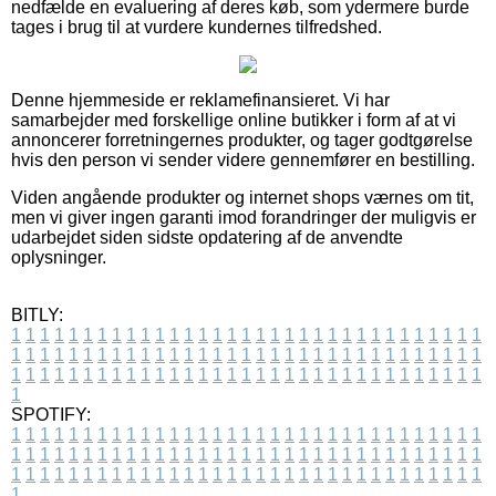
nedfælde en evaluering af deres køb, som ydermere burde
tages i brug til at vurdere kundernes tilfredshed.
Denne hjemmeside er reklamefinansieret. Vi har
samarbejder med forskellige online butikker i form af at vi
annoncerer forretningernes produkter, og tager godtgørelse
hvis den person vi sender videre gennemfører en bestilling.
Viden angående produkter og internet shops værnes om tit,
men vi giver ingen garanti imod forandringer der muligvis er
udarbejdet siden sidste opdatering af de anvendte
oplysninger.
BITLY:
1
1
1
1
1
1
1
1
1
1
1
1
1
1
1
1
1
1
1
1
1
1
1
1
1
1
1
1
1
1
1
1
1
1
1
1
1
1
1
1
1
1
1
1
1
1
1
1
1
1
1
1
1
1
1
1
1
1
1
1
1
1
1
1
1
1
1
1
1
1
1
1
1
1
1
1
1
1
1
1
1
1
1
1
1
1
1
1
1
1
1
1
1
1
1
1
1
1
1
1
SPOTIFY:
1
1
1
1
1
1
1
1
1
1
1
1
1
1
1
1
1
1
1
1
1
1
1
1
1
1
1
1
1
1
1
1
1
1
1
1
1
1
1
1
1
1
1
1
1
1
1
1
1
1
1
1
1
1
1
1
1
1
1
1
1
1
1
1
1
1
1
1
1
1
1
1
1
1
1
1
1
1
1
1
1
1
1
1
1
1
1
1
1
1
1
1
1
1
1
1
1
1
1
1