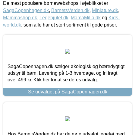
De mest populære børnewebshops i øjeblikket er
SagaCopenhagen.dk
,
BarnetsVerden.dk
,
Miniature.dk
,
Mammashop.dk
,
Legehjulet.dk
,
MamaMilla.dk
og
Kids-
world.dk
, som alle har et stort sortiment til gode priser.
SagaCopenhagen.dk sælger økologisk og bæredygtigt
udstyr til børn. Levering på 1-3 hverdage, og fri fragt
over 499 kr. Klik her for at se deres udvalg.
Se udvalget på SagaCopenhagen.dk
Hos BarnetsVerden.dk har de nøje udvalgt legetøj med