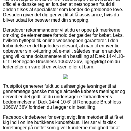
officielle danske regler, foruden at netshoppen fra tid til
anden tilses af specialister som kender de gældende love.
Desuden giver det dig genvej til at få assistance, hvis du
bliver udsat for besvær med din shopping.
Derudover rekommanderer vi at du er oppe på mærkerne
omkring de elementære forhold der gælder for købet, f.eks.
hvilken byttepolitik online webshoppen garanterer. I den
forbindelse er det ligeledes relevant, at man til enhver tid
opbevarer sin kvittering på e-mail, således man en anden
gang vil kunne dokumentere sin bestilling af Dæk 14×4.10-
6” til Renegade Brushless 1060W 36V, ligegyldigt om du
leder efter en vare til en voksen eller et barn.
Trustpilot genererer fuldt ud uafhængige løsninger til at
gennemsøge ganske mange aktuelle køberes meninger og
derved er det godt, at du undersøger e-forhandlerens
bedømmelser af Dæk 14×4.10-6” til Renegade Brushless
1060W 36V forinden du lægger din bestilling.
Facebook indebærer for øvrigt evigt fine metoder til at få et
kig ind i online butikkens kundefokus. Her ser vi faktisk
forretninger på nettet som giver kunderne mulighed for at