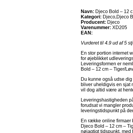
Navn:
Djeco Bold – 12 c
Kategori:
Djeco,Djeco Bo
Producent:
Djeco
Varenummer:
XD205
EAN:
Vurderet til
4.9
ud af 5 st
En stor portion internet
for øjeblikket udlevering
Leveringsformen er nemli
Bold – 12 cm – Tiger/Løv
Du kunne også udse dig a
bliver uheldigvis en sjat
vil dog altid være at hen
Leveringshastigheden på 
forudsat vi mangler produ
leveringstidspunkt på 
En række online firmaer
Djeco Bold – 12 cm – Tig
nøjagtigt tidspunkt, med 