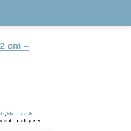
12 cm –
.dk
,
Miniature.dk
,
timent til gode priser.