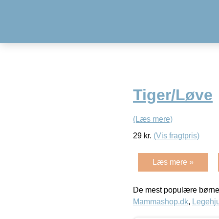
Tiger/Løve
(Læs mere)
29
kr.
(Vis fragtpris)
Læs mere »
De mest populære børne
Mammashop.dk
,
Legehju