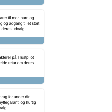
er til mor, barn og
 og adgang til et stort
se deres udvalg.
kterer på Trustpilot
elde retur om deres
brug for under din
yttegaranti og hurtig
valg.