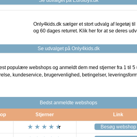
Se udvalget på Eurotoys.dk
Only4kids.dk sælger et stort udvalg af legetøj til
og 60 dages returret. Klik her for at se deres udv
Se udvalget på Only4kids.dk
t populære webshops og anmeldt dem med stjerner fra 1 til 5 ud
rrelse, kundeservice, brugervenlighed, betingelser, leveringsfor
Bedst anmeldte webshops
op
Stjerner
Link
Besøg webshop