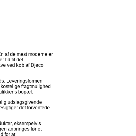
En af de mest moderne er
tid til det.
ave ved køb af Djeco
ads. Leveringsformen
t kostelige fragtmulighed
butikkens bopæl.
kelig udslagsgivende
esigtiger det forventede
dukter, eksempelvis
en anbringes før et
d for at