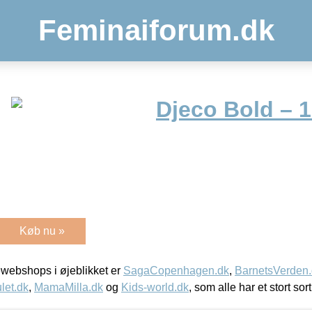
Feminaiforum.dk
Djeco Bold – 
Køb nu »
webshops i øjeblikket er
SagaCopenhagen.dk
,
BarnetsVerden
let.dk
,
MamaMilla.dk
og
Kids-world.dk
, som alle har et stort sor