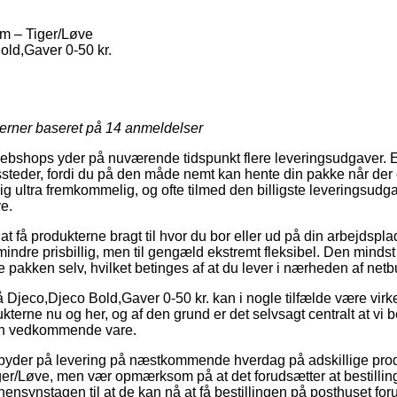
m – Tiger/Løve
ld,Gaver 0-50 kr.
jerner baseret på
14
anmeldelser
 webshops yder på nuværende tidspunkt flere leveringsudgaver. 
ssteder, fordi du på den måde nemt kan hente din pakke når der er 
g ultra fremkommelig, og ofte tilmed den billigste leveringsudg
e.
t få produkterne bragt til hvor du bor eller ud på din arbejdspl
 mindre prisbillig, men til gengæld ekstremt fleksibel. Den minds
te pakken selv, hvilket betinges af at du lever i nærheden af net
Djeco,Djeco Bold,Gaver 0-50 kr. kan i nogle tilfælde være vir
kterne nu og her, og af den grund er det selvsagt centralt at vi b
den vedkommende vare.
 byder på levering på næstkommende hverdag på adskillige pro
er/Løve, men vær opmærksom på at det forudsætter at bestilling
hensynstagen til at de kan nå at få bestillingen på posthuset foru