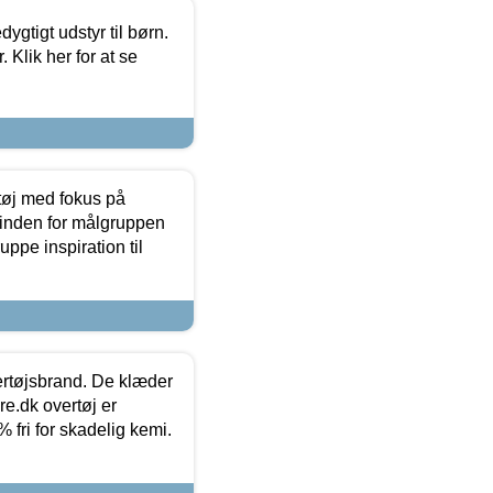
tigt udstyr til børn.
 Klik her for at se
tøj med fokus på
t inden for målgruppen
ppe inspiration til
vertøjsbrand. De klæder
ure.dk overtøj er
fri for skadelig kemi.