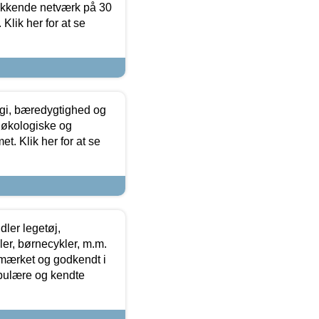
ækkende netværk på 30
Klik her for at se
gi, bæredygtighed og
 økologiske og
t. Klik her for at se
ler legetøj,
r, børnecykler, m.m.
-mærket og godkendt i
opulære og kendte