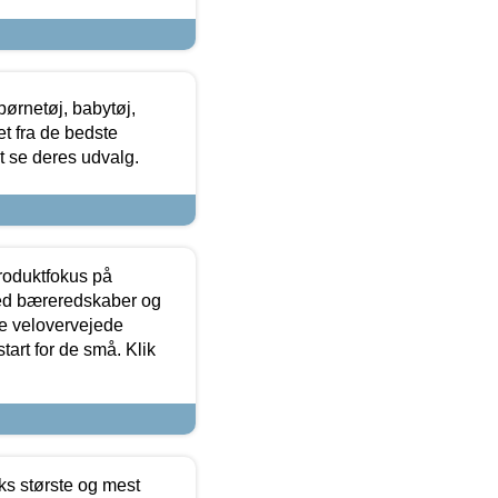
ørnetøj, babytøj,
t fra de bedste
at se deres udvalg.
produktfokus på
med bæreredskaber og
e velovervejede
tart for de små. Klik
ks største og mest