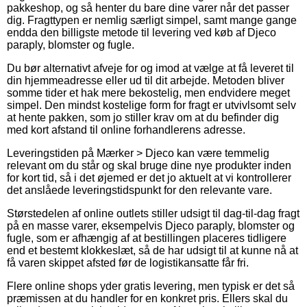
pakkeshop, og så henter du bare dine varer når det passer
dig. Fragttypen er nemlig særligt simpel, samt mange gange
endda den billigste metode til levering ved køb af Djeco
paraply, blomster og fugle.
Du bør alternativt afveje for og imod at vælge at få leveret til
din hjemmeadresse eller ud til dit arbejde. Metoden bliver
somme tider et hak mere bekostelig, men endvidere meget
simpel. Den mindst kostelige form for fragt er utvivlsomt selv
at hente pakken, som jo stiller krav om at du befinder dig
med kort afstand til online forhandlerens adresse.
Leveringstiden på Mærker > Djeco kan være temmelig
relevant om du står og skal bruge dine nye produkter inden
for kort tid, så i det øjemed er det jo aktuelt at vi kontrollerer
det anslåede leveringstidspunkt for den relevante vare.
Størstedelen af online outlets stiller udsigt til dag-til-dag fragt
på en masse varer, eksempelvis Djeco paraply, blomster og
fugle, som er afhængig af at bestillingen placeres tidligere
end et bestemt klokkeslæt, så de har udsigt til at kunne nå at
få varen skippet afsted før de logistikansatte får fri.
Flere online shops yder gratis levering, men typisk er det så
præmissen at du handler for en konkret pris. Ellers skal du