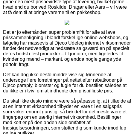
gribe den mest prisbevidste type af levering, hvilket gerne –
hvad end du bor ved Roskilde, Dragør eller Aars – vil være
at få dem til at bringe varerne til en pakkeshop.
Det er jo efterhånden super problemfrit for alle at lave
prissammenligning i blandt forskellige online webshops, og
følgelig har massevis af Djeco Udeleg internet virksomheder
fundet det nødvendigt at nedsætte salgsværdien på specielt
deres bedst i test produkter – til juniorer, men ligeledes til
kvinder og mænd – markant, og endda nogle gange yde
portofri fragt.
Det kan dog ikke desto mindre vise sig lønnende at
undersøge flere forretninger på nettet efter rabatkoder på
Djeco paraply, blomster og fugle før du bestiller, således at
du ikke er i tvivl om at indhente den prisbilligste pris.
Du skal ikke desto mindre være så påpasselig, at i tilfælde af
at en internet virksomhed tilbyder en vare til en salgspris
som virker enormt gunstig, så bør det for det meste være et
fingerpeg om en uærlig internet virksomhed. Bestillinger
med kort er på den anden side omfattet af
Indsigelsesordningen, som støtter dig som kunde imod fup
online butikker.