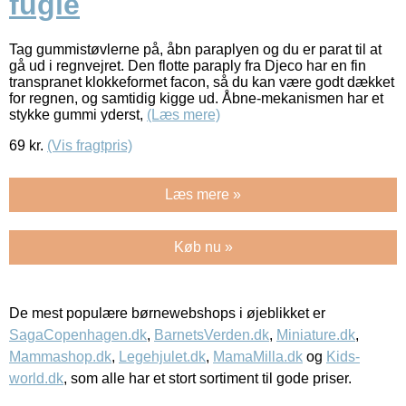
fugle
Tag gummistøvlerne på, åbn paraplyen og du er parat til at
gå ud i regnvejret. Den flotte paraply fra Djeco har en fin
transpranet klokkeformet facon, så du kan være godt dækket
for regnen, og samtidig kigge ud. Åbne-mekanismen har et
stykke gummi yderst,
(Læs mere)
69
kr.
(Vis fragtpris)
Læs mere »
Køb nu »
De mest populære børnewebshops i øjeblikket er
SagaCopenhagen.dk
,
BarnetsVerden.dk
,
Miniature.dk
,
Mammashop.dk
,
Legehjulet.dk
,
MamaMilla.dk
og
Kids-
world.dk
, som alle har et stort sortiment til gode priser.