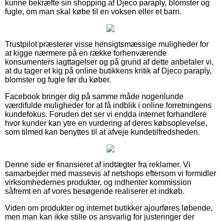
kunne bekræfte sin shopping af Djeco paraply, blomster og
fugle, om man skal købe til en voksen eller et barn.
Trustpilot præsterer visse hensigtsmæssige muligheder for
at kigge nærmere på en række forhenværende
konsumenters iagttagelser og på grund af dette anbefaler vi,
at du tager et kig på online butikkens kritik af Djeco paraply,
blomster og fugle før du køber.
Facebook bringer dig på samme måde nogenlunde
værdifulde muligheder for at få indblik i online forretningens
kundefokus. Foruden det ser vi endda internet forhandlere
hvor kunder kan ytre en vurdering af deres købsoplevelse,
som tilmed kan benyttes til at afveje kundetilfredsheden.
Denne side er finansieret af indtægter fra reklamer. Vi
samarbejder med massevis af netshops eftersom vi formidler
virksomhedernes produkter, og indhenter kommission
såfremt en af vores besøgende realiserer et indkøb.
Viden om produkter og internet butikker ajourføres løbende,
men man kan ikke stille os ansvarlig for justeringer der