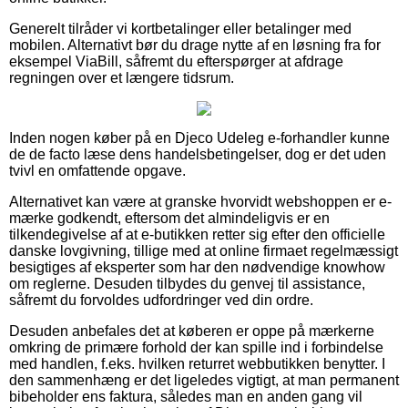
Generelt tilråder vi kortbetalinger eller betalinger med
mobilen. Alternativt bør du drage nytte af en løsning fra for
eksempel ViaBill, såfremt du efterspørger at afdrage
regningen over et længere tidsrum.
Inden nogen køber på en Djeco Udeleg e-forhandler kunne
de de facto læse dens handelsbetingelser, dog er det uden
tvivl en omfattende opgave.
Alternativet kan være at granske hvorvidt webshoppen er e-
mærke godkendt, eftersom det almindeligvis er en
tilkendegivelse af at e-butikken retter sig efter den officielle
danske lovgivning, tillige med at online firmaet regelmæssigt
besigtiges af eksperter som har den nødvendige knowhow
om reglerne. Desuden tilbydes du genvej til assistance,
såfremt du forvoldes udfordringer ved din ordre.
Desuden anbefales det at køberen er oppe på mærkerne
omkring de primære forhold der kan spille ind i forbindelse
med handlen, f.eks. hvilken returret webbutikken benytter. I
den sammenhæng er det ligeledes vigtigt, at man permanent
bibeholder ens faktura, således man en anden gang vil