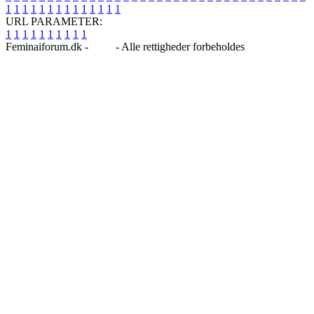
1
1
1
1
1
1
1
1
1
1
1
1
1
1
URL PARAMETER:
1
1
1
1
1
1
1
1
1
1
Feminaiforum.dk -
Blog
- Alle rettigheder forbeholdes