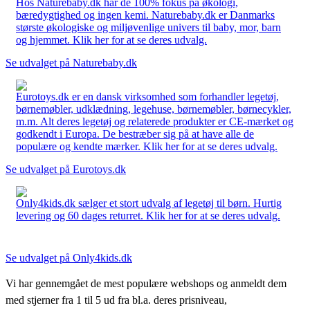
Hos Naturebaby.dk har de 100% fokus på økologi,
bæredygtighed og ingen kemi. Naturebaby.dk er Danmarks
største økologiske og miljøvenlige univers til baby, mor, barn
og hjemmet. Klik her for at se deres udvalg.
Se udvalget på Naturebaby.dk
Eurotoys.dk er en dansk virksomhed som forhandler legetøj,
børnemøbler, udklædning, legehuse, børnemøbler, børnecykler,
m.m. Alt deres legetøj og relaterede produkter er CE-mærket og
godkendt i Europa. De bestræber sig på at have alle de
populære og kendte mærker. Klik her for at se deres udvalg.
Se udvalget på Eurotoys.dk
Only4kids.dk sælger et stort udvalg af legetøj til børn. Hurtig
levering og 60 dages returret. Klik her for at se deres udvalg.
Se udvalget på Only4kids.dk
Vi har gennemgået de mest populære webshops og anmeldt dem
med stjerner fra 1 til 5 ud fra bl.a. deres prisniveau,