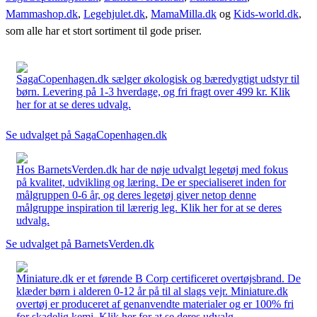
Mammashop.dk
,
Legehjulet.dk
,
MamaMilla.dk
og
Kids-world.dk
,
som alle har et stort sortiment til gode priser.
SagaCopenhagen.dk sælger økologisk og bæredygtigt udstyr til
børn. Levering på 1-3 hverdage, og fri fragt over 499 kr. Klik
her for at se deres udvalg.
Se udvalget på SagaCopenhagen.dk
Hos BarnetsVerden.dk har de nøje udvalgt legetøj med fokus
på kvalitet, udvikling og læring. De er specialiseret inden for
målgruppen 0-6 år, og deres legetøj giver netop denne
målgruppe inspiration til lærerig leg. Klik her for at se deres
udvalg.
Se udvalget på BarnetsVerden.dk
Miniature.dk er et førende B Corp certificeret overtøjsbrand. De
klæder børn i alderen 0-12 år på til al slags vejr. Miniature.dk
overtøj er produceret af genanvendte materialer og er 100% fri
for skadelig kemi. Klik her for at se deres udvalg.