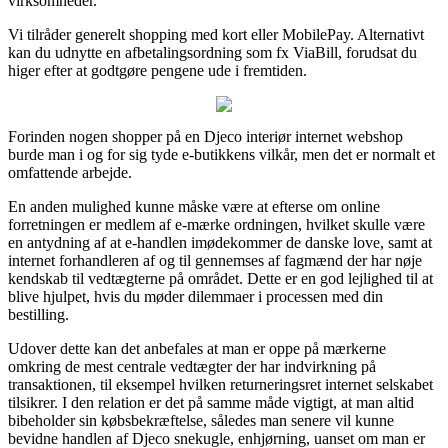
virksomheder.
Vi tilråder generelt shopping med kort eller MobilePay. Alternativt
kan du udnytte en afbetalingsordning som fx ViaBill, forudsat du
higer efter at godtgøre pengene ude i fremtiden.
Forinden nogen shopper på en Djeco interiør internet webshop
burde man i og for sig tyde e-butikkens vilkår, men det er normalt et
omfattende arbejde.
En anden mulighed kunne måske være at efterse om online
forretningen er medlem af e-mærke ordningen, hvilket skulle være
en antydning af at e-handlen imødekommer de danske love, samt at
internet forhandleren af og til gennemses af fagmænd der har nøje
kendskab til vedtægterne på området. Dette er en god lejlighed til at
blive hjulpet, hvis du møder dilemmaer i processen med din
bestilling.
Udover dette kan det anbefales at man er oppe på mærkerne
omkring de mest centrale vedtægter der har indvirkning på
transaktionen, til eksempel hvilken returneringsret internet selskabet
tilsikrer. I den relation er det på samme måde vigtigt, at man altid
bibeholder sin købsbekræftelse, således man senere vil kunne
bevidne handlen af Djeco snekugle, enhjørning, uanset om man er