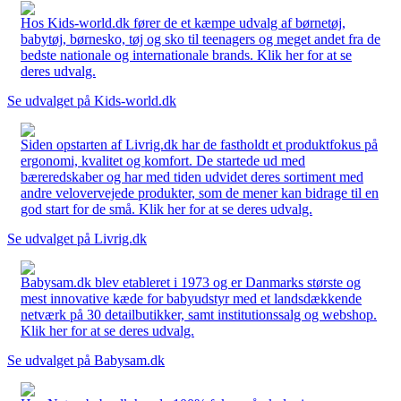
Hos Kids-world.dk fører de et kæmpe udvalg af børnetøj,
babytøj, børnesko, tøj og sko til teenagers og meget andet fra de
bedste nationale og internationale brands. Klik her for at se
deres udvalg.
Se udvalget på Kids-world.dk
Siden opstarten af Livrig.dk har de fastholdt et produktfokus på
ergonomi, kvalitet og komfort. De startede ud med
bæreredskaber og har med tiden udvidet deres sortiment med
andre velovervejede produkter, som de mener kan bidrage til en
god start for de små. Klik her for at se deres udvalg.
Se udvalget på Livrig.dk
Babysam.dk blev etableret i 1973 og er Danmarks største og
mest innovative kæde for babyudstyr med et landsdækkende
netværk på 30 detailbutikker, samt institutionssalg og webshop.
Klik her for at se deres udvalg.
Se udvalget på Babysam.dk