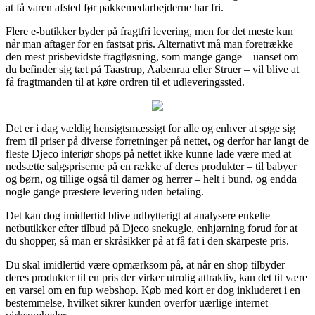
at få varen afsted før pakkemedarbejderne har fri.
Flere e-butikker byder på fragtfri levering, men for det meste kun
når man aftager for en fastsat pris. Alternativt må man foretrække
den mest prisbevidste fragtløsning, som mange gange – uanset om
du befinder sig tæt på Taastrup, Aabenraa eller Struer – vil blive at
få fragtmanden til at køre ordren til et udleveringssted.
Det er i dag vældig hensigtsmæssigt for alle og enhver at søge sig
frem til priser på diverse forretninger på nettet, og derfor har langt de
fleste Djeco interiør shops på nettet ikke kunne lade være med at
nedsætte salgspriserne på en række af deres produkter – til babyer
og børn, og tillige også til damer og herrer – helt i bund, og endda
nogle gange præstere levering uden betaling.
Det kan dog imidlertid blive udbytterigt at analysere enkelte
netbutikker efter tilbud på Djeco snekugle, enhjørning forud for at
du shopper, så man er skråsikker på at få fat i den skarpeste pris.
Du skal imidlertid være opmærksom på, at når en shop tilbyder
deres produkter til en pris der virker utrolig attraktiv, kan det tit være
en varsel om en fup webshop. Køb med kort er dog inkluderet i en
bestemmelse, hvilket sikrer kunden overfor uærlige internet