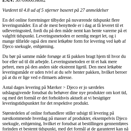
EAN:
3070900034082
Vurderet til
4.8
ud af 5 stjerner baseret på
27
anmeldelser
En del online forretninger tilbyder på nuværende tidspunkt flere
leveringsmåder. En af de mest benyttede er i dag at få leveret til et
udleveringssted, fordi du på den måde nemt kan hente varerne på et
valgfrit tidspunkt. Leveringsmetoden er nemlig meget let, og i
mange tilfælde også den mest letkøbte form for levering ved køb af
Djeco snekugle, enhjørning.
Du bør på samme måde forsøge at få pakken bragt hjem til hvor du
bor eller ud til dit arbejde. Leveringsmetoden er tit et hak mere
pebret, men på den anden side ekstremt ligetil. Den mest letkøbte
leveringsmåde er uden tvivl at du selv henter pakken, hvilket beroer
på at du er lige ved e-firmaets adresse.
Antal dages levering på Mærker > Djeco er jo særdeles
udslagsgivende forudsat du behøver dine nye produkter om kort tid,
og med det formål er det forholdsvis aktuelt at vi besigtiger
leveringstidspunktet for det respektive produkt.
Størstedelen af online forhandlere stiller udsigt til levering på
næstkommende hverdag på masser af produkter, eksempelvis Djeco
snekugle, enhjørning, hvilket er forudsat at bestillingen gennemføres
forinden et bestemt tidspunkt, med det formål at de garanteret kan nå