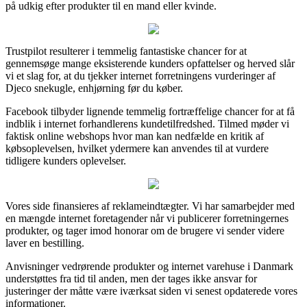
på udkig efter produkter til en mand eller kvinde.
Trustpilot resulterer i temmelig fantastiske chancer for at
gennemsøge mange eksisterende kunders opfattelser og herved slår
vi et slag for, at du tjekker internet forretningens vurderinger af
Djeco snekugle, enhjørning før du køber.
Facebook tilbyder lignende temmelig fortræffelige chancer for at få
indblik i internet forhandlerens kundetilfredshed. Tilmed møder vi
faktisk online webshops hvor man kan nedfælde en kritik af
købsoplevelsen, hvilket ydermere kan anvendes til at vurdere
tidligere kunders oplevelser.
Vores side finansieres af reklameindtægter. Vi har samarbejder med
en mængde internet foretagender når vi publicerer forretningernes
produkter, og tager imod honorar om de brugere vi sender videre
laver en bestilling.
Anvisninger vedrørende produkter og internet varehuse i Danmark
understøttes fra tid til anden, men der tages ikke ansvar for
justeringer der måtte være iværksat siden vi senest opdaterede vores
informationer.