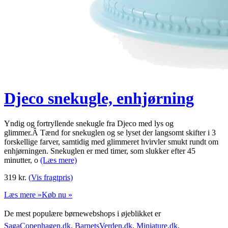
Djeco snekugle, enhjørning
Yndig og fortryllende snekugle fra Djeco med lys og
glimmer.Â Tænd for snekuglen og se lyset der langsomt skifter i 3
forskellige farver, samtidig med glimmeret hvirvler smukt rundt om
enhjørningen. Snekuglen er med timer, som slukker efter 45
minutter, o
(Læs mere)
319
kr.
(Vis fragtpris)
Læs mere »
Køb nu »
De mest populære børnewebshops i øjeblikket er
SagaCopenhagen.dk
,
BarnetsVerden.dk
,
Miniature.dk
,