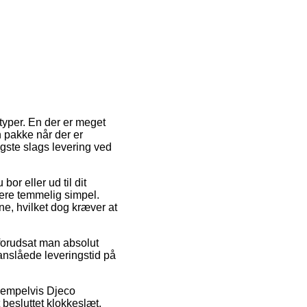
typer. En der er meget
in pakke når der er
gste slags levering ved
or eller ud til dit
ere temmelig simpel.
ne, hvilket dog kræver at
forudsat man absolut
 anslåede leveringstid på
ksempelvis Djeco
besluttet klokkeslæt,