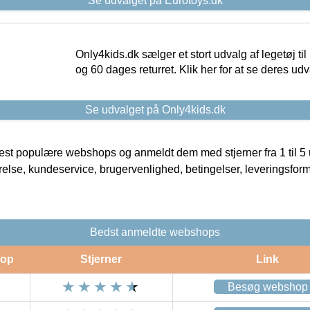
Se udvalget på Eurotoys.dk
Only4kids.dk sælger et stort udvalg af legetøj til
og 60 dages returret. Klik her for at se deres udv
Se udvalget på Only4kids.dk
t populære webshops og anmeldt dem med stjerner fra 1 til 5 ud
rrelse, kundeservice, brugervenlighed, betingelser, leveringsfor
Bedst anmeldte webshops
op
Stjerner
Link
Besøg webshop