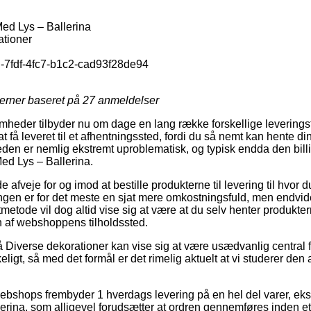
d Lys – Ballerina
ationer
-7fdf-4fc7-b1c2-cad93f28de94
jerner baseret på
27
anmeldelser
mheder tilbyder nu om dage en lang række forskellige leverings
at få leveret til et afhentningssted, fordi du så nemt kan hente d
eden er nemlig ekstremt uproblematisk, og typisk endda den billi
ed Lys – Ballerina.
eje for og imod at bestille produkterne til levering til hvor du b
gen er for det meste en sjat mere omkostningsfuld, men endvid
metode vil dog altid vise sig at være at du selv henter produkter
 af webshoppens tilholdssted.
Diverse dekorationer kan vise sig at være usædvanlig central 
eligt, så med det formål er det rimelig aktuelt at vi studerer den
 webshops frembyder 1 hverdags levering på en hel del varer, e
rina, som alligevel forudsætter at ordren gennemføres inden et 