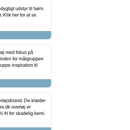
tigt udstyr til børn.
 Klik her for at se
tøj med fokus på
t inden for målgruppen
ppe inspiration til
vertøjsbrand. De klæder
ure.dk overtøj er
fri for skadelig kemi.