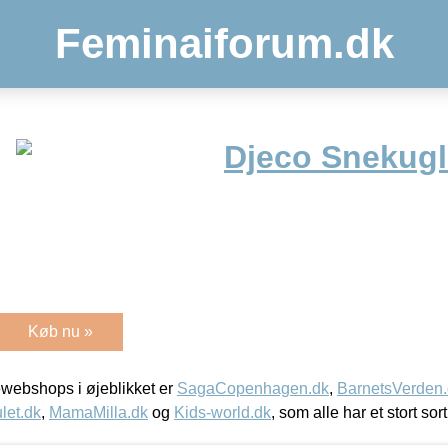
Feminaiforum.dk
Djeco Snekugl
Køb nu »
webshops i øjeblikket er
SagaCopenhagen.dk
,
BarnetsVerden
let.dk
,
MamaMilla.dk
og
Kids-world.dk
, som alle har et stort sor