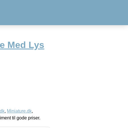
e Med Lys
.dk
,
Miniature.dk
,
timent til gode priser.