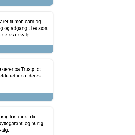
er til mor, barn og
 og adgang til et stort
se deres udvalg.
kterer på Trustpilot
elde retur om deres
brug for under din
yttegaranti og hurtig
valg.