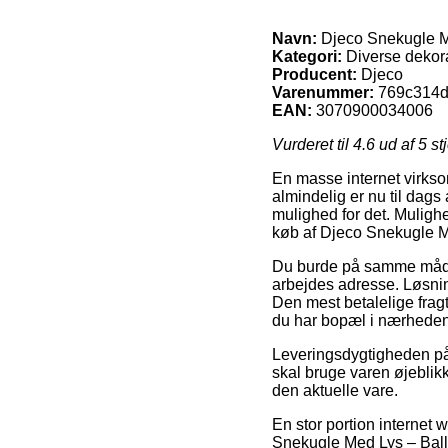
Navn:
Djeco Snekugle Me
Kategori:
Diverse dekor
Producent:
Djeco
Varenummer:
769c314d
EAN:
3070900034006
Vurderet til
4.6
ud af 5 st
En masse internet virkso
almindelig er nu til dags 
mulighed for det. Muligh
køb af Djeco Snekugle M
Du burde på samme måde afv
arbejdes adresse. Løsnin
Den mest betalelige fragt
du har bopæl i nærheden
Leveringsdygtigheden på 
skal bruge varen øjeblikk
den aktuelle vare.
En stor portion internet
Snekugle Med Lys – Balle