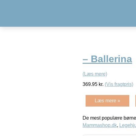
– Ballerina
(Læs mere)
369.95
kr.
(Vis fragtpris)
Læs mere »
De mest populære børne
Mammashop.dk
,
Legehju