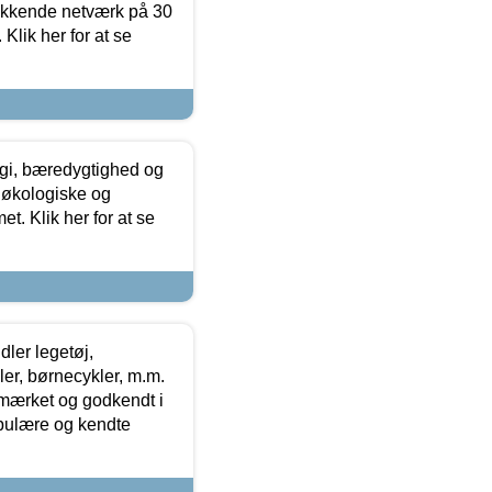
ækkende netværk på 30
Klik her for at se
gi, bæredygtighed og
 økologiske og
t. Klik her for at se
ler legetøj,
r, børnecykler, m.m.
-mærket og godkendt i
opulære og kendte