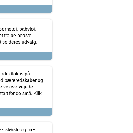
ørnetøj, babytøj,
t fra de bedste
at se deres udvalg.
produktfokus på
med bæreredskaber og
e velovervejede
tart for de små. Klik
ks største og mest