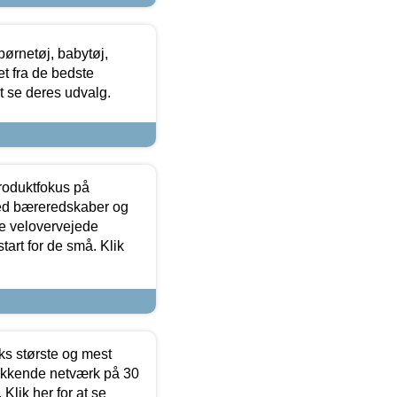
ørnetøj, babytøj,
t fra de bedste
at se deres udvalg.
produktfokus på
med bæreredskaber og
e velovervejede
tart for de små. Klik
ks største og mest
ækkende netværk på 30
Klik her for at se