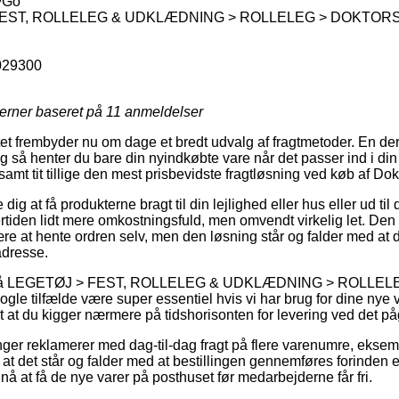
yGo
FEST, ROLLELEG & UDKLÆDNING > ROLLELEG > DOKTO
029300
jerner baseret på
11
anmeldelser
et frembyder nu om dage et bredt udvalg af fragtmetoder. En der
g så henter du bare din nyindkøbte vare når det passer ind i di
 samt tit tillige den mest prisbevidste fragtløsning ved køb af D
g at få produkterne bragt til din lejlighed eller hus eller ud til
iden lidt mere omkostningsfuld, men omvendt virkelig let. Den pr
være at hente ordren selv, men den løsning står og falder med at 
adresse.
n på LEGETØJ > FEST, ROLLELEG & UDKLÆDNING > ROLL
 tilfælde være super essentiel hvis vi har brug for dine nye 
tigt at du kigger nærmere på tidshorisonten for levering ved det 
inger reklamerer med dag-til-dag fragt på flere varenumre, ekse
t det står og falder med at bestillingen gennemføres forinden e
 nå at få de nye varer på posthuset før medarbejderne får fri.