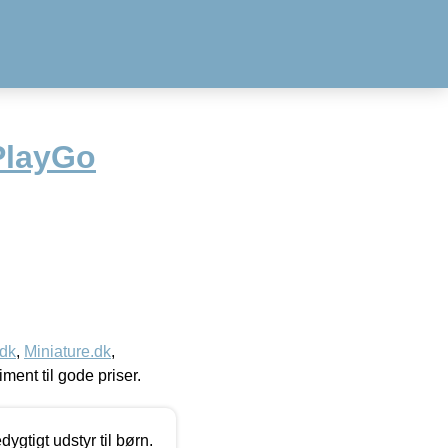
PlayGo
.dk
,
Miniature.dk
,
timent til gode priser.
tigt udstyr til børn.