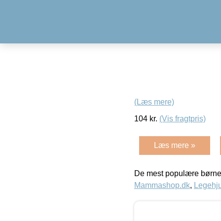
(Læs mere)
104
kr.
(Vis fragtpris)
Læs mere »
De mest populære børne
Mammashop.dk
,
Legehju