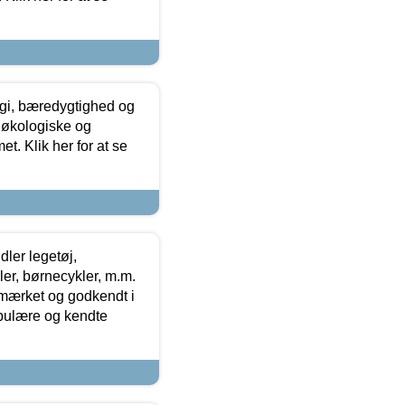
gi, bæredygtighed og
 økologiske og
t. Klik her for at se
ler legetøj,
r, børnecykler, m.m.
-mærket og godkendt i
opulære og kendte