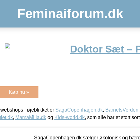
Feminaiforum.dk
Doktor Sæt – 
Køb nu »
webshops i øjeblikket er
SagaCopenhagen.dk
,
BarnetsVerden
let.dk
,
MamaMilla.dk
og
Kids-world.dk
, som alle har et stort sor
SagaCopenhagen.dk sælger økologisk og bæredyg