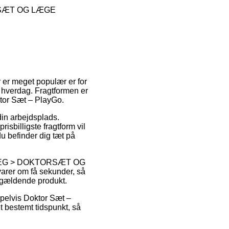
RSÆT OG LÆGE
 er meget populær er for
n hverdag. Fragtformen er
oktor Sæt – PlayGo.
 din arbejdsplads.
isbilligste fragtform vil
du befinder dig tæt på
ELEG > DOKTORSÆT OG
varer om få sekunder, så
pågældende produkt.
mpelvis Doktor Sæt –
t bestemt tidspunkt, så