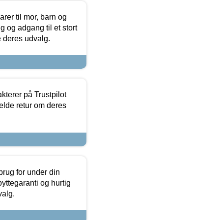
er til mor, barn og
 og adgang til et stort
se deres udvalg.
kterer på Trustpilot
elde retur om deres
brug for under din
yttegaranti og hurtig
valg.