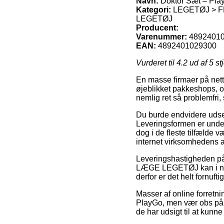
Navn:
Doktor Sæt – Pla
Kategori:
LEGETØJ > 
LEGETØJ
Producent:
Varenummer:
4892401
EAN:
4892401029300
Vurderet til
4.2
ud af 5 st
En masse firmaer på nett
øjeblikket pakkeshops, o
nemlig ret så problemfri,
Du burde endvidere udse di
Leveringsformen er undert
dog i de fleste tilfælde 
internet virksomhedens 
Leveringshastighede
LÆGE LEGETØJ kan i nogle
derfor er det helt fornuf
Masser af online forretn
PlayGo, men vær obs på a
de har udsigt til at kunne