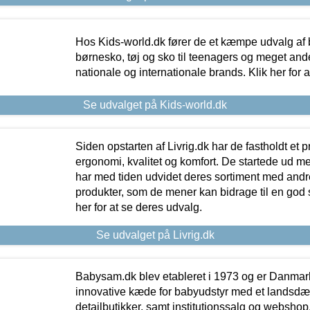
Hos Kids-world.dk fører de et kæmpe udvalg af b
børnesko, tøj og sko til teenagers og meget ande
nationale og internationale brands. Klik her for 
Se udvalget på Kids-world.dk
Siden opstarten af Livrig.dk har de fastholdt et 
ergonomi, kvalitet og komfort. De startede ud 
har med tiden udvidet deres sortiment med andr
produkter, som de mener kan bidrage til en god s
her for at se deres udvalg.
Se udvalget på Livrig.dk
Babysam.dk blev etableret i 1973 og er Danmar
innovative kæde for babyudstyr med et landsd
detailbutikker, samt institutionssalg og webshop. 