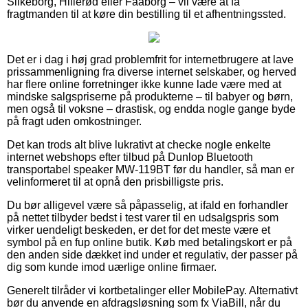
Silkeborg, Hillerød eller Faaborg – vil være at få
fragtmanden til at køre din bestilling til et afhentningssted.
Det er i dag i høj grad problemfrit for internetbrugere at lave
prissammenligning fra diverse internet selskaber, og herved
har flere online forretninger ikke kunne lade være med at
mindske salgspriserne på produkterne – til babyer og børn,
men også til voksne – drastisk, og endda nogle gange byde
på fragt uden omkostninger.
Det kan trods alt blive lukrativt at checke nogle enkelte
internet webshops efter tilbud på Dunlop Bluetooth
transportabel speaker MW-119BT før du handler, så man er
velinformeret til at opnå den prisbilligste pris.
Du bør alligevel være så påpasselig, at ifald en forhandler
på nettet tilbyder bedst i test varer til en udsalgspris som
virker uendeligt beskeden, er det for det meste være et
symbol på en fup online butik. Køb med betalingskort er på
den anden side dækket ind under et regulativ, der passer på
dig som kunde imod uærlige online firmaer.
Generelt tilråder vi kortbetalinger eller MobilePay. Alternativt
bør du anvende en afdragsløsning som fx ViaBill, når du