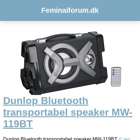
Feminaiforum.dk
Dunlop Bluetooth
transportabel speaker MW-
119BT
Dunlop Bluetooth transportabel speaker MW-119BT
(Læs