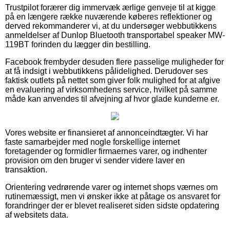
Trustpilot forærer dig immervæk ærlige genveje til at kigge
på en længere række nuværende køberes reflektioner og
derved rekommanderer vi, at du undersøger webbutikkens
anmeldelser af Dunlop Bluetooth transportabel speaker MW-
119BT forinden du lægger din bestilling.
Facebook frembyder desuden flere passelige muligheder for
at få indsigt i webbutikkens pålidelighed. Derudover ses
faktisk outlets på nettet som giver folk mulighed for at afgive
en evaluering af virksomhedens service, hvilket på samme
måde kan anvendes til afvejning af hvor glade kunderne er.
Vores website er finansieret af annonceindtægter. Vi har
faste samarbejder med nogle forskellige internet
foretagender og formidler firmaernes varer, og indhenter
provision om den bruger vi sender videre laver en
transaktion.
Orientering vedrørende varer og internet shops værnes om
rutinemæssigt, men vi ønsker ikke at påtage os ansvaret for
forandringer der er blevet realiseret siden sidste opdatering
af websitets data.