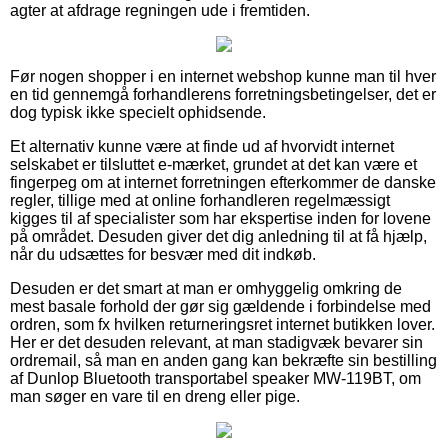
agter at afdrage regningen ude i fremtiden.
Før nogen shopper i en internet webshop kunne man til hver
en tid gennemgå forhandlerens forretningsbetingelser, det er
dog typisk ikke specielt ophidsende.
Et alternativ kunne være at finde ud af hvorvidt internet
selskabet er tilsluttet e-mærket, grundet at det kan være et
fingerpeg om at internet forretningen efterkommer de danske
regler, tillige med at online forhandleren regelmæssigt
kigges til af specialister som har ekspertise inden for lovene
på området. Desuden giver det dig anledning til at få hjælp,
når du udsættes for besvær med dit indkøb.
Desuden er det smart at man er omhyggelig omkring de
mest basale forhold der gør sig gældende i forbindelse med
ordren, som fx hvilken returneringsret internet butikken lover.
Her er det desuden relevant, at man stadigvæk bevarer sin
ordremail, så man en anden gang kan bekræfte sin bestilling
af Dunlop Bluetooth transportabel speaker MW-119BT, om
man søger en vare til en dreng eller pige.