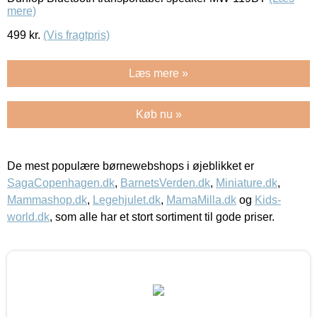
mere)
499
kr.
(Vis fragtpris)
Læs mere »
Køb nu »
De mest populære børnewebshops i øjeblikket er
SagaCopenhagen.dk
,
BarnetsVerden.dk
,
Miniature.dk
,
Mammashop.dk
,
Legehjulet.dk
,
MamaMilla.dk
og
Kids-
world.dk
, som alle har et stort sortiment til gode priser.