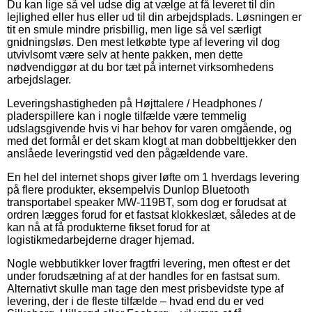
Du kan lige så vel udse dig at vælge at få leveret til din
lejlighed eller hus eller ud til din arbejdsplads. Løsningen er
tit en smule mindre prisbillig, men lige så vel særligt
gnidningsløs. Den mest letkøbte type af levering vil dog
utvivlsomt være selv at hente pakken, men dette
nødvendiggør at du bor tæt på internet virksomhedens
arbejdslager.
Leveringshastigheden på Højttalere / Headphones /
pladerspillere kan i nogle tilfælde være temmelig
udslagsgivende hvis vi har behov for varen omgående, og
med det formål er det skam klogt at man dobbelttjekker den
anslåede leveringstid ved den pågældende vare.
En hel del internet shops giver løfte om 1 hverdags levering
på flere produkter, eksempelvis Dunlop Bluetooth
transportabel speaker MW-119BT, som dog er forudsat at
ordren lægges forud for et fastsat klokkeslæt, således at de
kan nå at få produkterne fikset forud for at
logistikmedarbejderne drager hjemad.
Nogle webbutikker lover fragtfri levering, men oftest er det
under forudsætning af at der handles for en fastsat sum.
Alternativt skulle man tage den mest prisbevidste type af
levering, der i de fleste tilfælde – hvad end du er ved