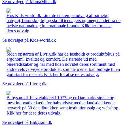
Se udvalget på MamaMilla.dk
Hos Kids-world.dk fører de et kæmpe udvalg af børnetøj,
babytøj, børnesko, tøj og sko til teenagers og meget andet fra de
bedste nationale og internationale brands. Klik her for at se
deres udvalg.
Se udvalget på Kids-world.dk
Siden opstarten af Livrig.dk har de fastholdt et produktfokus på
ergonomi, kvalitet og komfort. De startede ud med
bæreredskaber og har med tiden udvidet deres sortiment med
andre velovervejede produkter, som de mener kan bidrage til en
god start for de små. Klik her for at se deres udvalg.
Se udvalget på Livrig.dk
Babysam.dk blev etableret i 1973 og er Danmarks største og
mest innovative kæde for babyudstyr med et landsdækkende
netværk på 30 detailbutikker, samt institutionssalg og webshop.
Klik her for at se deres udvalg.
Se udvalget på Babysam.dk