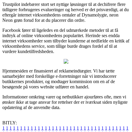
Trustpilot indebærer stort set nyttige løsninger til at dechifrere flere
tidligere forbrugeres evalueringer og herved er det prisværdigt, at du
eftergår internet virksomhedens omtaler af Dynamolygte, neon
Neon grøn forud for at du placerer din ordre.
Facebook fører til ligeledes en del udmærkede metoder til at få
indtryk af online virksomhedens popularitet. Herinde ses endda
internet virksomheder som tilbyder kunderne at nedfælde en kritik af
virksomhedens service, som tillige burde drages fordel af til at
vurdere kundetilfredsheden.
Hjemmesiden er finansieret af reklameindtægter. Vi har tætte
samarbejder med forskellige e-forretninger når vi introducerer
butikkernes produkter, og modtager kommission om en af de
besøgende på vores website udfører en handel.
Informationer omkring varer og netbutikker ajourføres ofte, men vi
ønsker ikke at tage ansvar for rettelser der er iværksat siden nyligste
opdatering af de anvendte data.
BITLY:
1
1
1
1
1
1
1
1
1
1
1
1
1
1
1
1
1
1
1
1
1
1
1
1
1
1
1
1
1
1
1
1
1
1
1
1