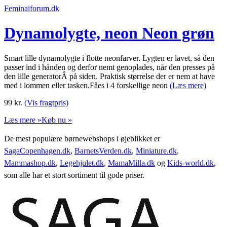
Feminaiforum.dk
Dynamolygte, neon Neon grøn
Smart lille dynamolygte i flotte neonfarver. Lygten er lavet, så den
passer ind i hånden og derfor nemt genoplades, når den presses på
den lille generatorÂ på siden. Praktisk størrelse der er nem at have
med i lommen eller tasken.Fåes i 4 forskellige neon
(Læs mere)
99
kr.
(Vis fragtpris)
Læs mere »
Køb nu »
De mest populære børnewebshops i øjeblikket er
SagaCopenhagen.dk
,
BarnetsVerden.dk
,
Miniature.dk
,
Mammashop.dk
,
Legehjulet.dk
,
MamaMilla.dk
og
Kids-world.dk
,
som alle har et stort sortiment til gode priser.