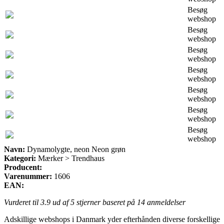
Besøg
webshop
Besøg
webshop
Besøg
webshop
Besøg
webshop
Besøg
webshop
Besøg
webshop
Besøg
webshop
Navn:
Dynamolygte, neon Neon grøn
Kategori:
Mærker > Trendhaus
Producent:
Varenummer:
1606
EAN:
Vurderet til
3.9
ud af 5 stjerner baseret på
14
anmeldelser
Adskillige webshops i Danmark yder efterhånden diverse forskellige