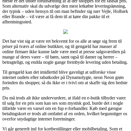
meste er det under forudsætning af at der shoppes for en fastsat pris.
Som alternativ skal du udvælge den mest letkøbte leveringsløsning,
der typisk – uden hensyn til om man befinder sig nær Vejle, Holbæk
eller Brande – vil være at få dem til at køre din pakke til et
afhentningssted.
Det har vist sig at være ret bekvemt for os alle at søge sig frem til
priser på tværs af online butikker, og til gengæld har masser af
online firmaer ikke kunne lade være med at presse salgsværdien på
mange af deres varer – til børn, samt også til damer og herrer –
betragteligt, og endda nogle gange frembyde levering uden betaling.
Til gengæld kan det imidlertid blive gavnligt at udforske visse
internet outlets efter rabatkoder på Dynamolygte, neon Neon grøn
forinden du shopper, så du ikke er i tvivl om at skaffe sig den bedste
pris.
Du må trods alt ikke undervurdere, at ifald en e-butik tilbyder varer
til salg for en pris som kan ses som mystisk god, burde det i nogle
tilfælde være en varsel om en fup e-forhandler. Køb med gængse
betalingskort er trods alt omfattet af en orden, hvilket begunstiger os
overfor snydagtige internet forretninger.
Vi går generelt ind for kortbestillinger eller mobilbetaling. Som et