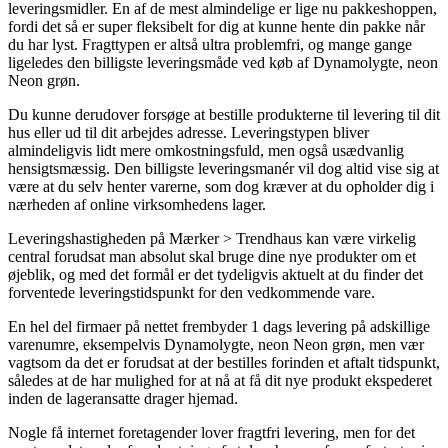
leveringsmidler. En af de mest almindelige er lige nu pakkeshoppen,
fordi det så er super fleksibelt for dig at kunne hente din pakke når
du har lyst. Fragttypen er altså ultra problemfri, og mange gange
ligeledes den billigste leveringsmåde ved køb af Dynamolygte, neon
Neon grøn.
Du kunne derudover forsøge at bestille produkterne til levering til dit
hus eller ud til dit arbejdes adresse. Leveringstypen bliver
almindeligvis lidt mere omkostningsfuld, men også usædvanlig
hensigtsmæssig. Den billigste leveringsmanér vil dog altid vise sig at
være at du selv henter varerne, som dog kræver at du opholder dig i
nærheden af online virksomhedens lager.
Leveringshastigheden på Mærker > Trendhaus kan være virkelig
central forudsat man absolut skal bruge dine nye produkter om et
øjeblik, og med det formål er det tydeligvis aktuelt at du finder det
forventede leveringstidspunkt for den vedkommende vare.
En hel del firmaer på nettet frembyder 1 dags levering på adskillige
varenumre, eksempelvis Dynamolygte, neon Neon grøn, men vær
vagtsom da det er forudsat at der bestilles forinden et aftalt tidspunkt,
således at de har mulighed for at nå at få dit nye produkt ekspederet
inden de lageransatte drager hjemad.
Nogle få internet foretagender lover fragtfri levering, men for det