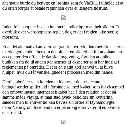
alternativ burde du benytte en løsning som fx ViaBill, i tilfælde af at
du efterspørger at betale regningen over et længere tidsrum.
Inden folk shopper hos en internet handler bør man helt sikkert få
overblik over webshoppens regler, dog er det i reglen ikke særlig
morsomt.
Et andet alternativ kan være at granske hvorvidt internet firmaet er e-
mærke godkendt, eftersom det ofte er en sikkerhed for at e-handlen
accepterer den officielle danske lovgivning, foruden at online
butikken fra tid til anden gennemses af eksperter som har indsigt i
reglementet på området. Det er en rigtig god genvej til at blive
hjulpet, hvis du får vanskeligheder i processen med din handel.
Dertil anbefaler vi at kunden er klar over de mest centrale
betingelser der spiller ind i forbindelse med købet, som for eksempel
den ombytningsret internet selskabet har. I den relation er det på
samme måde vigtigt, at man stadigvæk beholder sin kvittering,
således man til enhver tid kan bevise sin ordre af Dynamolygte,
neon Neon grøn, hvad end du er på udkig efter varer til en kvinde
eller mand.