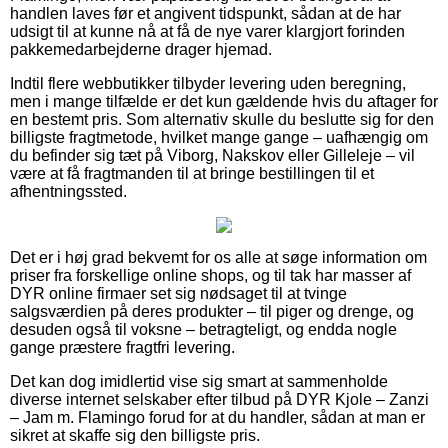
handlen laves før et angivent tidspunkt, sådan at de har
udsigt til at kunne nå at få de nye varer klargjort forinden
pakkemedarbejderne drager hjemad.
Indtil flere webbutikker tilbyder levering uden beregning,
men i mange tilfælde er det kun gældende hvis du aftager for
en bestemt pris. Som alternativ skulle du beslutte sig for den
billigste fragtmetode, hvilket mange gange – uafhængig om
du befinder sig tæt på Viborg, Nakskov eller Gilleleje – vil
være at få fragtmanden til at bringe bestillingen til et
afhentningssted.
Det er i høj grad bekvemt for os alle at søge information om
priser fra forskellige online shops, og til tak har masser af
DYR online firmaer set sig nødsaget til at tvinge
salgsværdien på deres produkter – til piger og drenge, og
desuden også til voksne – betragteligt, og endda nogle
gange præstere fragtfri levering.
Det kan dog imidlertid vise sig smart at sammenholde
diverse internet selskaber efter tilbud på DYR Kjole – Zanzi
– Jam m. Flamingo forud for at du handler, sådan at man er
sikret at skaffe sig den billigste pris.