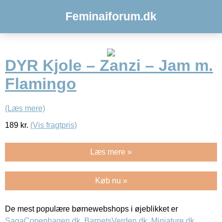
Feminaiforum.dk
DYR Kjole – Zanzi – Jam m.
Flamingo
(Læs mere)
189
kr.
(Vis fragtpris)
Læs mere »
Køb nu »
De mest populære børnewebshops i øjeblikket er
SagaCopenhagen.dk
,
BarnetsVerden.dk
,
Miniature.dk
,