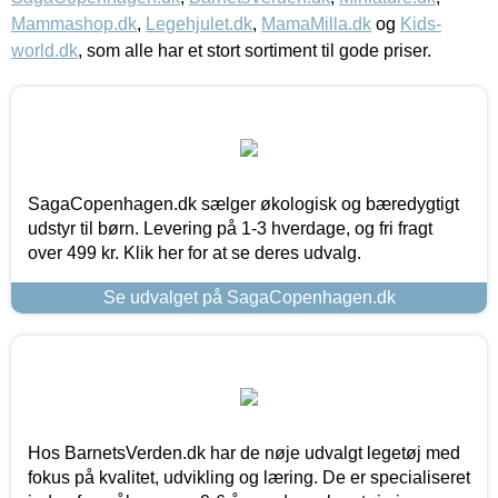
Mammashop.dk
,
Legehjulet.dk
,
MamaMilla.dk
og
Kids-
world.dk
, som alle har et stort sortiment til gode priser.
SagaCopenhagen.dk sælger økologisk og bæredygtigt
udstyr til børn. Levering på 1-3 hverdage, og fri fragt
over 499 kr. Klik her for at se deres udvalg.
Se udvalget på SagaCopenhagen.dk
Hos BarnetsVerden.dk har de nøje udvalgt legetøj med
fokus på kvalitet, udvikling og læring. De er specialiseret