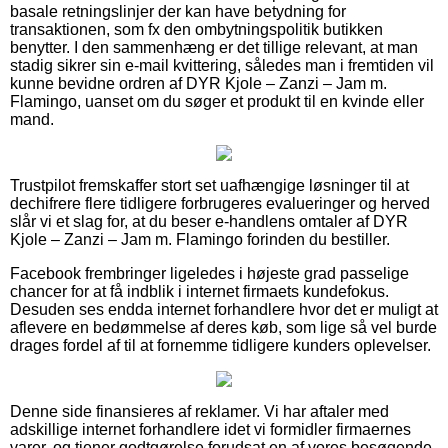
basale retningslinjer der kan have betydning for
transaktionen, som fx den ombytningspolitik butikken
benytter. I den sammenhæng er det tillige relevant, at man
stadig sikrer sin e-mail kvittering, således man i fremtiden vil
kunne bevidne ordren af DYR Kjole – Zanzi – Jam m.
Flamingo, uanset om du søger et produkt til en kvinde eller
mand.
Trustpilot fremskaffer stort set uafhængige løsninger til at
dechifrere flere tidligere forbrugeres evalueringer og herved
slår vi et slag for, at du beser e-handlens omtaler af DYR
Kjole – Zanzi – Jam m. Flamingo forinden du bestiller.
Facebook frembringer ligeledes i højeste grad passelige
chancer for at få indblik i internet firmaets kundefokus.
Desuden ses endda internet forhandlere hvor det er muligt at
aflevere en bedømmelse af deres køb, som lige så vel burde
drages fordel af til at fornemme tidligere kunders oplevelser.
Denne side finansieres af reklamer. Vi har aftaler med
adskillige internet forhandlere idet vi formidler firmaernes
varer, og tjener godtgørelse forudsat en af vores besøgende