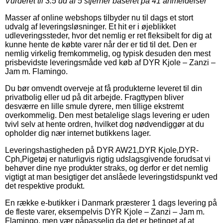
Vurderet til
3.5
ud af 5 stjerner baseret på
41
anmeldelser
Masser af online webshops tilbyder nu til dags et stort
udvalg af leveringsløsninger. Et hit er i øjeblikket
udleveringssteder, hvor det nemlig er ret fleksibelt for dig at
kunne hente de købte varer når der er tid til det. Den er
nemlig virkelig fremkommelig, og typisk desuden den mest
prisbevidste leveringsmåde ved køb af DYR Kjole – Zanzi –
Jam m. Flamingo.
Du bør omvendt overveje at få produkterne leveret til din
privatbolig eller ud på dit arbejde. Fragttypen bliver
desværre en lille smule dyrere, men tillige ekstremt
overkommelig. Den mest betalelige slags levering er uden
tvivl selv at hente ordren, hvilket dog nødvendiggør at du
opholder dig nær internet butikkens lager.
Leveringshastigheden på DYR AW21,DYR Kjole,DYR-
Cph,Pigetøj er naturligvis rigtig udslagsgivende forudsat vi
behøver dine nye produkter straks, og derfor er det nemlig
vigtigt at man besigtiger det anslåede leveringstidspunkt ved
det respektive produkt.
En række e-butikker i Danmark præsterer 1 dags levering på
de fleste varer, eksempelvis DYR Kjole – Zanzi – Jam m.
Flamingo, men vær påpasselig da det er betinget af at