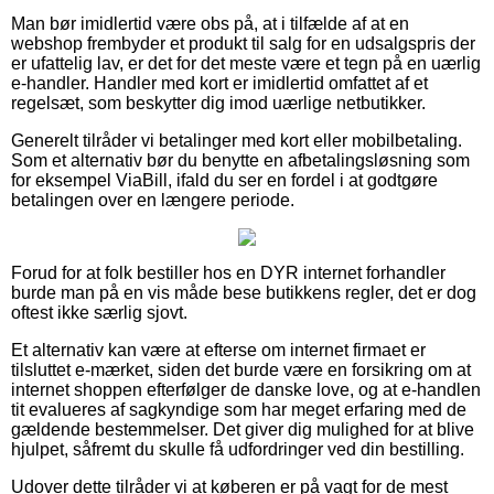
Man bør imidlertid være obs på, at i tilfælde af at en
webshop frembyder et produkt til salg for en udsalgspris der
er ufattelig lav, er det for det meste være et tegn på en uærlig
e-handler. Handler med kort er imidlertid omfattet af et
regelsæt, som beskytter dig imod uærlige netbutikker.
Generelt tilråder vi betalinger med kort eller mobilbetaling.
Som et alternativ bør du benytte en afbetalingsløsning som
for eksempel ViaBill, ifald du ser en fordel i at godtgøre
betalingen over en længere periode.
Forud for at folk bestiller hos en DYR internet forhandler
burde man på en vis måde bese butikkens regler, det er dog
oftest ikke særlig sjovt.
Et alternativ kan være at efterse om internet firmaet er
tilsluttet e-mærket, siden det burde være en forsikring om at
internet shoppen efterfølger de danske love, og at e-handlen
tit evalueres af sagkyndige som har meget erfaring med de
gældende bestemmelser. Det giver dig mulighed for at blive
hjulpet, såfremt du skulle få udfordringer ved din bestilling.
Udover dette tilråder vi at køberen er på vagt for de mest