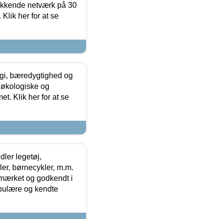
ækkende netværk på 30
Klik her for at se
gi, bæredygtighed og
 økologiske og
t. Klik her for at se
ler legetøj,
r, børnecykler, m.m.
-mærket og godkendt i
opulære og kendte