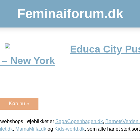
Feminaiforum.dk
Educa City Pus
 – New York
Køb nu »
webshops i øjeblikket er
SagaCopenhagen.dk
,
BarnetsVerden
let.dk
,
MamaMilla.dk
og
Kids-world.dk
, som alle har et stort sor