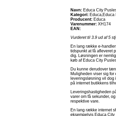
Navn:
Educa City Pusles
Kategori:
Educa,Educa P
Producent:
Educa
Varenummer:
XH174
EAN:
Vurderet til
3.9
ud af 5 st
En lang række e-handler 
tidspunkt at få aflevere
dig. Løsningen er nemlig
køb af Educa City Pusles
Du kunne derudover tænke o
Muligheden viser sig for 
leveringsløsning vil dog 
på internet butikkens tilh
Leveringshastigheden på 
varer om få sekunder, og i
respektive vare.
En lang række internet s
eksempelvis Educa City P