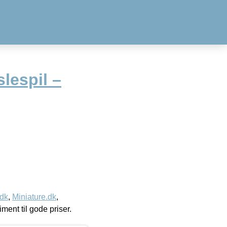
lespil –
.dk
,
Miniature.dk
,
timent til gode priser.