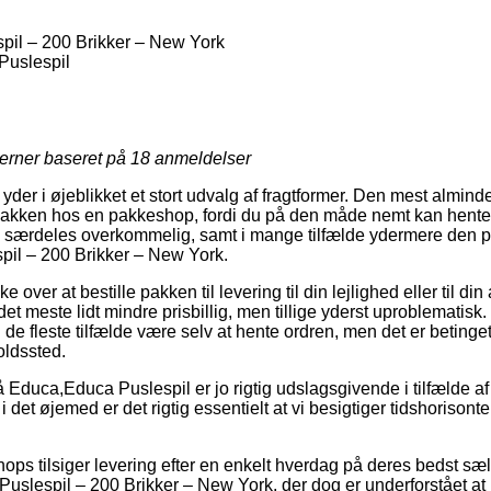
pil – 200 Brikker – New York
uslespil
jerner baseret på
18
anmeldelser
yder i øjeblikket et stort udvalg af fragtformer. Den mest almin
t pakken hos en pakkeshop, fordi du på den måde nemt kan hente
 særdeles overkommelig, samt i mange tilfælde ydermere den pri
pil – 200 Brikker – New York.
ver at bestille pakken til levering til din lejlighed eller til din
det meste lidt mindre prisbillig, men tillige yderst uproblematisk
i de fleste tilfælde være selv at hente ordren, men det er betinget
oldssted.
Educa,Educa Puslespil er jo rigtig udslagsgivende i tilfælde af
 det øjemed er det rigtig essentielt at vi besigtiger tidshorisont
hops tilsiger levering efter en enkelt hverdag på deres bedst sæ
uslespil – 200 Brikker – New York, der dog er underforstået at 