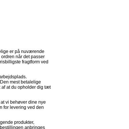
delige er på nuværende
 ordren når det passer
sbilligste fragtform ved
 arbejdsplads.
. Den mest betalelige
 af at du opholder dig tæt
 at vi behøver dine nye
en for levering ved den
lgende produkter,
bestillingen anbringes