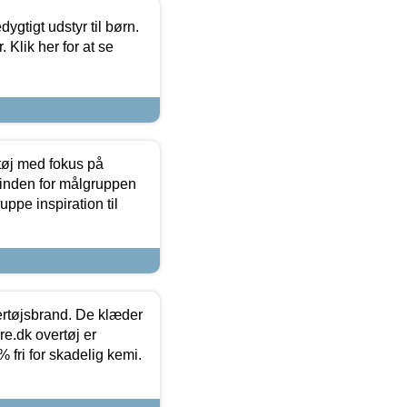
tigt udstyr til børn.
 Klik her for at se
tøj med fokus på
t inden for målgruppen
ppe inspiration til
vertøjsbrand. De klæder
ure.dk overtøj er
fri for skadelig kemi.