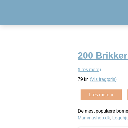
200 Brikker
(Læs mere)
79
kr.
(Vis fragtpris)
Læs mere »
De mest populære børne
Mammashop.dk
,
Legehju