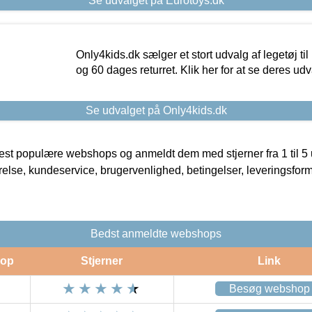
Se udvalget på Eurotoys.dk
Only4kids.dk sælger et stort udvalg af legetøj til
og 60 dages returret. Klik her for at se deres udv
Se udvalget på Only4kids.dk
t populære webshops og anmeldt dem med stjerner fra 1 til 5 ud
rrelse, kundeservice, brugervenlighed, betingelser, leveringsfor
Bedst anmeldte webshops
op
Stjerner
Link
Besøg webshop