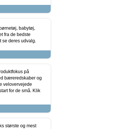
ørnetøj, babytøj,
t fra de bedste
at se deres udvalg.
produktfokus på
med bæreredskaber og
e velovervejede
tart for de små. Klik
ks største og mest