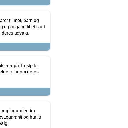
er til mor, barn og
 og adgang til et stort
se deres udvalg.
kterer på Trustpilot
elde retur om deres
brug for under din
yttegaranti og hurtig
valg.