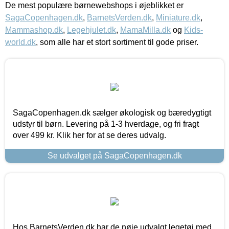
De mest populære børnewebshops i øjeblikket er
SagaCopenhagen.dk
,
BarnetsVerden.dk
,
Miniature.dk
,
Mammashop.dk
,
Legehjulet.dk
,
MamaMilla.dk
og
Kids-
world.dk
, som alle har et stort sortiment til gode priser.
SagaCopenhagen.dk sælger økologisk og bæredygtigt
udstyr til børn. Levering på 1-3 hverdage, og fri fragt
over 499 kr. Klik her for at se deres udvalg.
Se udvalget på SagaCopenhagen.dk
Hos BarnetsVerden.dk har de nøje udvalgt legetøj med