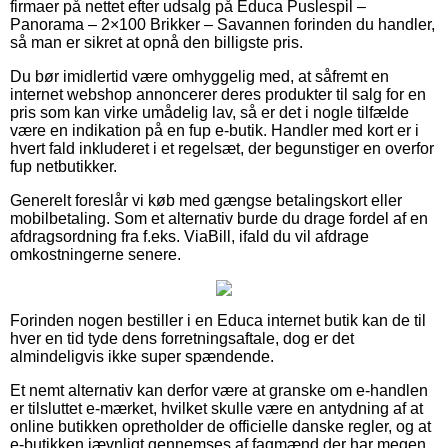
firmaer på nettet efter udsalg på Educa Puslespil –
Panorama – 2×100 Brikker – Savannen forinden du handler,
så man er sikret at opnå den billigste pris.
Du bør imidlertid være omhyggelig med, at såfremt en
internet webshop annoncerer deres produkter til salg for en
pris som kan virke umådelig lav, så er det i nogle tilfælde
være en indikation på en fup e-butik. Handler med kort er i
hvert fald inkluderet i et regelsæt, der begunstiger en overfor
fup netbutikker.
Generelt foreslår vi køb med gængse betalingskort eller
mobilbetaling. Som et alternativ burde du drage fordel af en
afdragsordning fra f.eks. ViaBill, ifald du vil afdrage
omkostningerne senere.
Forinden nogen bestiller i en Educa internet butik kan de til
hver en tid tyde dens forretningsaftale, dog er det
almindeligvis ikke super spændende.
Et nemt alternativ kan derfor være at granske om e-handlen
er tilsluttet e-mærket, hvilket skulle være en antydning af at
online butikken opretholder de officielle danske regler, og at
e-butikken jævnligt gennemses af fagmænd der har megen