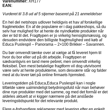
Varenummer:
XH177
EAN:
Vurderet til
3.8
ud af 5 stjerner baseret på
21
anmeldelser
En hel del netshops udlover heldigvis et hav af forskellige
fragtmetoder. En af de populære er i dag pakkeshops, så du
selv har mulighed for at hente de nyindkøbte produkter når
der er tid til det. Fragttypen er jo virkelig hensigtsmæssig, og
desuden endvidere den billigste fragtmulighed ved køb af
Educa Puslespil – Panorama – 2×100 Brikker – Savannen.
Du bør omvendt tænke over at vælge at få leveret hjem til
hvor du bor eller ud på dit arbejde. Fragttypen er
sædvanligvis en tand mere pebret, men omvendt virkelig
fleksibel. Den mest betalelige fragtform vil dog utvivlsomt
være selv at hente produkterne, som desværre står og falder
med at du lever tæt på online firmaets hjemsted.
Leveringstiden på Educa,Educa Puslespil kan i nogle
tilfælde være ualmindeligt betydningsfuld når man behøver
dine nye produkter med det samme, og med det formål er det
aldeles aktuelt at vi kigger nærmere på det anslåede
leveringstidspunkt for det relevante produkt.
Flere e-forhandlere reklamerer med levering efter en enkelt