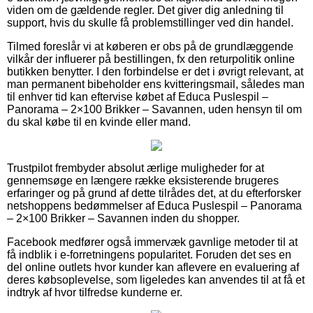
viden om de gældende regler. Det giver dig anledning til
support, hvis du skulle få problemstillinger ved din handel.
Tilmed foreslår vi at køberen er obs på de grundlæggende
vilkår der influerer på bestillingen, fx den returpolitik online
butikken benytter. I den forbindelse er det i øvrigt relevant, at
man permanent bibeholder ens kvitteringsmail, således man
til enhver tid kan eftervise købet af Educa Puslespil –
Panorama – 2×100 Brikker – Savannen, uden hensyn til om
du skal købe til en kvinde eller mand.
Trustpilot frembyder absolut ærlige muligheder for at
gennemsøge en længere række eksisterende brugeres
erfaringer og på grund af dette tilrådes det, at du efterforsker
netshoppens bedømmelser af Educa Puslespil – Panorama
– 2×100 Brikker – Savannen inden du shopper.
Facebook medfører også immervæk gavnlige metoder til at
få indblik i e-forretningens popularitet. Foruden det ses en
del online outlets hvor kunder kan aflevere en evaluering af
deres købsoplevelse, som ligeledes kan anvendes til at få et
indtryk af hvor tilfredse kunderne er.