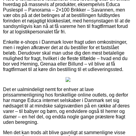
hverdag på massevis af produkter, eksempelvis Educa
Puslespil – Panorama – 2×100 Brikker – Savannen, men
vær obs på at det betinges af at bestillingen fuldbyrdes
forinden et nøjagtigt klokkeslæt, med hensynstagen til at de
sandsynligvis kan nå at få varerne hen til fragtfirmaet forud
for at logistikpersonalet får fri.
Enkelte e-shops i Danmark lover fragt uden omkostninger,
men i reglen afkræver det at du bestiller for et fastslået
beløb. Derudover skal man udse dig den mest betalelige
mulighed for fragt, hvilket i de fleste tilfælde – hvad end du
bor ved Herning, Grenaa eller Billund – vil blive at få
fragtfirmaet til at køre din bestilling til et udleveringssted.
Det er ualmindeligt nemt for enhver at lave
prissammenligning hos forskellige online outlets, og derfor
har mange Educa internet selskaber i Danmark set sig
nødsaget til at mindske salgsværdien på en række af deres
varer – til babyer og børn, og endvidere også til herrer og
damer – en hel del, og endda nogle gange præstere fragt
uden beregning.
Men det kan trods alt blive gavnligt at sammenligne visse