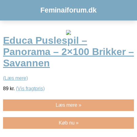
Feminaiforum.dk
Educa Puslespil –
Panorama – 2×100 Brikker –
Savannen
(Læs mere)
89
kr.
(Vis fragtpris)
Læs mere »
Køb nu »