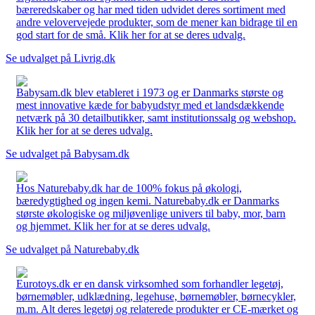
bæreredskaber og har med tiden udvidet deres sortiment med
andre velovervejede produkter, som de mener kan bidrage til en
god start for de små. Klik her for at se deres udvalg.
Se udvalget på Livrig.dk
Babysam.dk blev etableret i 1973 og er Danmarks største og
mest innovative kæde for babyudstyr med et landsdækkende
netværk på 30 detailbutikker, samt institutionssalg og webshop.
Klik her for at se deres udvalg.
Se udvalget på Babysam.dk
Hos Naturebaby.dk har de 100% fokus på økologi,
bæredygtighed og ingen kemi. Naturebaby.dk er Danmarks
største økologiske og miljøvenlige univers til baby, mor, barn
og hjemmet. Klik her for at se deres udvalg.
Se udvalget på Naturebaby.dk
Eurotoys.dk er en dansk virksomhed som forhandler legetøj,
børnemøbler, udklædning, legehuse, børnemøbler, børnecykler,
m.m. Alt deres legetøj og relaterede produkter er CE-mærket og