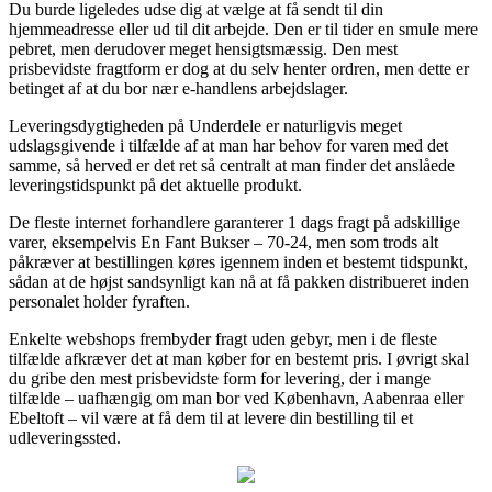
Du burde ligeledes udse dig at vælge at få sendt til din
hjemmeadresse eller ud til dit arbejde. Den er til tider en smule mere
pebret, men derudover meget hensigtsmæssig. Den mest
prisbevidste fragtform er dog at du selv henter ordren, men dette er
betinget af at du bor nær e-handlens arbejdslager.
Leveringsdygtigheden på Underdele er naturligvis meget
udslagsgivende i tilfælde af at man har behov for varen med det
samme, så herved er det ret så centralt at man finder det anslåede
leveringstidspunkt på det aktuelle produkt.
De fleste internet forhandlere garanterer 1 dags fragt på adskillige
varer, eksempelvis En Fant Bukser – 70-24, men som trods alt
påkræver at bestillingen køres igennem inden et bestemt tidspunkt,
sådan at de højst sandsynligt kan nå at få pakken distribueret inden
personalet holder fyraften.
Enkelte webshops frembyder fragt uden gebyr, men i de fleste
tilfælde afkræver det at man køber for en bestemt pris. I øvrigt skal
du gribe den mest prisbevidste form for levering, der i mange
tilfælde – uafhængig om man bor ved København, Aabenraa eller
Ebeltoft – vil være at få dem til at levere din bestilling til et
udleveringssted.