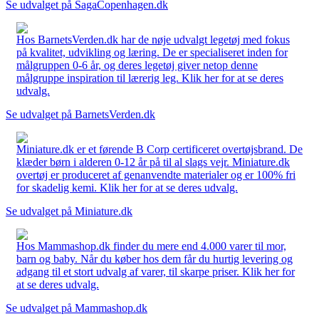
Se udvalget på SagaCopenhagen.dk
Hos BarnetsVerden.dk har de nøje udvalgt legetøj med fokus
på kvalitet, udvikling og læring. De er specialiseret inden for
målgruppen 0-6 år, og deres legetøj giver netop denne
målgruppe inspiration til lærerig leg. Klik her for at se deres
udvalg.
Se udvalget på BarnetsVerden.dk
Miniature.dk er et førende B Corp certificeret overtøjsbrand. De
klæder børn i alderen 0-12 år på til al slags vejr. Miniature.dk
overtøj er produceret af genanvendte materialer og er 100% fri
for skadelig kemi. Klik her for at se deres udvalg.
Se udvalget på Miniature.dk
Hos Mammashop.dk finder du mere end 4.000 varer til mor,
barn og baby. Når du køber hos dem får du hurtig levering og
adgang til et stort udvalg af varer, til skarpe priser. Klik her for
at se deres udvalg.
Se udvalget på Mammashop.dk