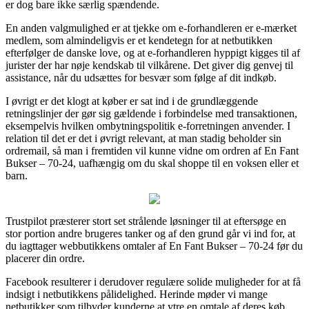
er dog bare ikke særlig spændende.
En anden valgmulighed er at tjekke om e-forhandleren er e-mærket
medlem, som almindeligvis er et kendetegn for at netbutikken
efterfølger de danske love, og at e-forhandleren hyppigt kigges til af
jurister der har nøje kendskab til vilkårene. Det giver dig genvej til
assistance, når du udsættes for besvær som følge af dit indkøb.
I øvrigt er det klogt at køber er sat ind i de grundlæggende
retningslinjer der gør sig gældende i forbindelse med transaktionen,
eksempelvis hvilken ombytningspolitik e-forretningen anvender. I
relation til det er det i øvrigt relevant, at man stadig beholder sin
ordremail, så man i fremtiden vil kunne vidne om ordren af En Fant
Bukser – 70-24, uafhængig om du skal shoppe til en voksen eller et
barn.
Trustpilot præsterer stort set strålende løsninger til at eftersøge en
stor portion andre brugeres tanker og af den grund går vi ind for, at
du iagttager webbutikkens omtaler af En Fant Bukser – 70-24 før du
placerer din ordre.
Facebook resulterer i derudover regulære solide muligheder for at få
indsigt i netbutikkens pålidelighed. Herinde møder vi mange
netbutikker som tilbyder kunderne at ytre en omtale af deres køb,