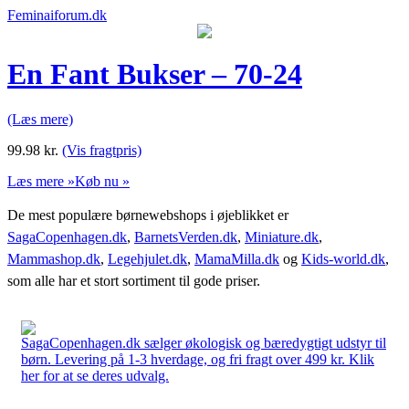
Feminaiforum.dk
En Fant Bukser – 70-24
(Læs mere)
99.98
kr.
(Vis fragtpris)
Læs mere »
Køb nu »
De mest populære børnewebshops i øjeblikket er
SagaCopenhagen.dk
,
BarnetsVerden.dk
,
Miniature.dk
,
Mammashop.dk
,
Legehjulet.dk
,
MamaMilla.dk
og
Kids-world.dk
,
som alle har et stort sortiment til gode priser.
SagaCopenhagen.dk sælger økologisk og bæredygtigt udstyr til
børn. Levering på 1-3 hverdage, og fri fragt over 499 kr. Klik
her for at se deres udvalg.