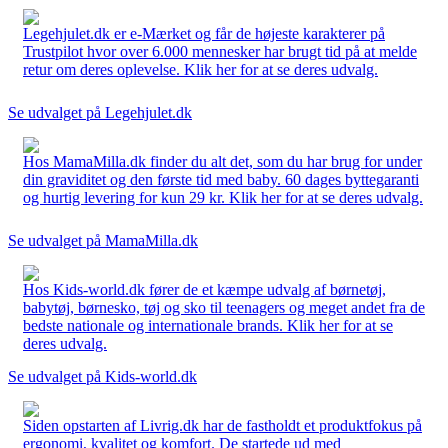
Legehjulet.dk er e-Mærket og får de højeste karakterer på
Trustpilot hvor over 6.000 mennesker har brugt tid på at melde
retur om deres oplevelse. Klik her for at se deres udvalg.
Se udvalget på Legehjulet.dk
Hos MamaMilla.dk finder du alt det, som du har brug for under
din graviditet og den første tid med baby. 60 dages byttegaranti
og hurtig levering for kun 29 kr. Klik her for at se deres udvalg.
Se udvalget på MamaMilla.dk
Hos Kids-world.dk fører de et kæmpe udvalg af børnetøj,
babytøj, børnesko, tøj og sko til teenagers og meget andet fra de
bedste nationale og internationale brands. Klik her for at se
deres udvalg.
Se udvalget på Kids-world.dk
Siden opstarten af Livrig.dk har de fastholdt et produktfokus på
ergonomi, kvalitet og komfort. De startede ud med