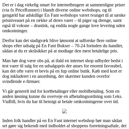
Det er i dag virkelig smart for internetbrugere at sammenligne priser
(via fx PriceRunner) i blandt diverse online webshops, og til
gengæld har adskillige En Fant webshops været tvunget til at sænke
prisniveauet på en række af deres varer – til piger og drenge, samt
også til voksne – drastisk, og endda nogle gange love levering uden
omkostninger.
Derfor kan det stadigvæk blive lønsomt at udforske flere online
shops efter udsalg på En Fant Bukser – 70-24 forinden du handler,
sådan at du er skråsikker på at modtage den mest betalelige pris.
Man bør dog være obs på, at ifald en internet shop udbyder bedst i
test varer til salg for en udsalgspris der anses for enormt favorabel,
kan det ofte være et bevis på en fup online butik. Køb med kort er
dog inkluderet i en anordning, der skærmer kunden overfor
svindlende e-firmaer.
Vi går generelt ind for kortbetalinger eller mobilbetaling. Som en
anden løsning kunne du overveje en afbetalingsordning som f.eks.
ViaBill, hvis du har til hensigt at betale omkostningerne over tid.
Inden folk handler på en En Fant internet webshop bør man sådan
set gøre sig bekendt med indholdet af shoppens forretningsaftale, det