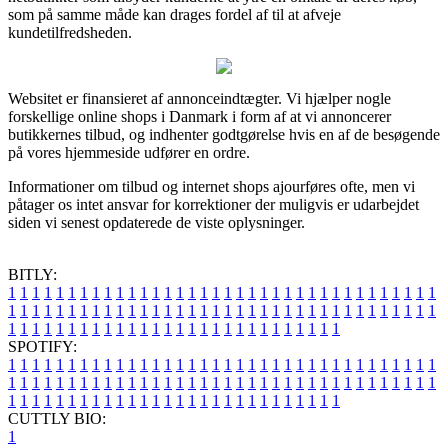
som på samme måde kan drages fordel af til at afveje
kundetilfredsheden.
Websitet er finansieret af annonceindtægter. Vi hjælper nogle
forskellige online shops i Danmark i form af at vi annoncerer
butikkernes tilbud, og indhenter godtgørelse hvis en af de besøgende
på vores hjemmeside udfører en ordre.
Informationer om tilbud og internet shops ajourføres ofte, men vi
påtager os intet ansvar for korrektioner der muligvis er udarbejdet
siden vi senest opdaterede de viste oplysninger.
BITLY:
1
1
1
1
1
1
1
1
1
1
1
1
1
1
1
1
1
1
1
1
1
1
1
1
1
1
1
1
1
1
1
1
1
1
1
1
1
1
1
1
1
1
1
1
1
1
1
1
1
1
1
1
1
1
1
1
1
1
1
1
1
1
1
1
1
1
1
1
1
1
1
1
1
1
1
1
1
1
1
1
1
1
1
1
1
1
1
1
1
1
1
1
1
1
1
1
1
1
1
1
SPOTIFY:
1
1
1
1
1
1
1
1
1
1
1
1
1
1
1
1
1
1
1
1
1
1
1
1
1
1
1
1
1
1
1
1
1
1
1
1
1
1
1
1
1
1
1
1
1
1
1
1
1
1
1
1
1
1
1
1
1
1
1
1
1
1
1
1
1
1
1
1
1
1
1
1
1
1
1
1
1
1
1
1
1
1
1
1
1
1
1
1
1
1
1
1
1
1
1
1
1
1
1
1
CUTTLY BIO:
1