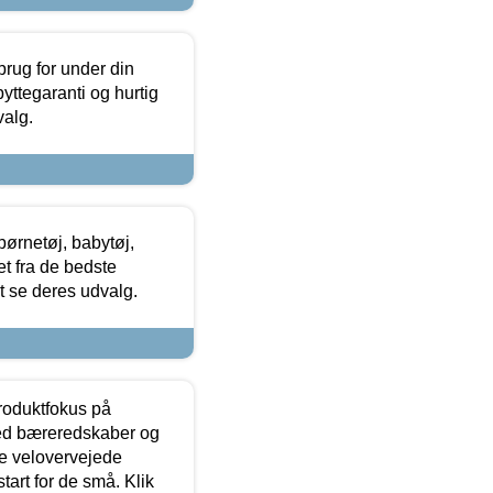
brug for under din
yttegaranti og hurtig
valg.
ørnetøj, babytøj,
t fra de bedste
at se deres udvalg.
produktfokus på
med bæreredskaber og
e velovervejede
tart for de små. Klik