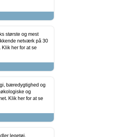
ks største og mest
ækkende netværk på 30
Klik her for at se
gi, bæredygtighed og
 økologiske og
t. Klik her for at se
ler legetøj,