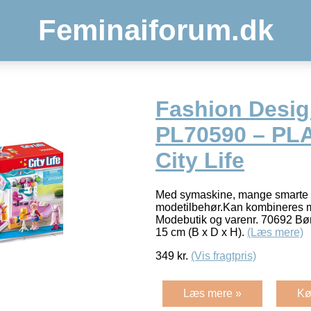
Feminaiforum.dk
Fashion Desig
PL70590 – PL
City Life
Med symaskine, mange smarte k
modetilbehør.Kan kombineres 
Modebutik og varenr. 70692 Bør
15 cm (B x D x H).
(Læs mere)
349
kr.
(Vis fragtpris)
Læs mere »
Kø