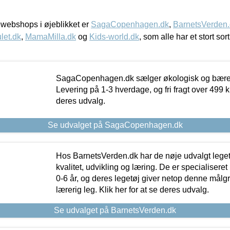
webshops i øjeblikket er
SagaCopenhagen.dk
,
BarnetsVerden
let.dk
,
MamaMilla.dk
og
Kids-world.dk
, som alle har et stort sor
SagaCopenhagen.dk sælger økologisk og bæredyg
Levering på 1-3 hverdage, og fri fragt over 499 kr.
deres udvalg.
Se udvalget på SagaCopenhagen.dk
Hos BarnetsVerden.dk har de nøje udvalgt lege
kvalitet, udvikling og læring. De er specialisere
0-6 år, og deres legetøj giver netop denne målgru
lærerig leg. Klik her for at se deres udvalg.
Se udvalget på BarnetsVerden.dk