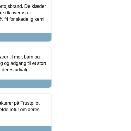
vertøjsbrand. De klæder
ure.dk overtøj er
fri for skadelig kemi.
er til mor, barn og
 og adgang til et stort
se deres udvalg.
kterer på Trustpilot
elde retur om deres