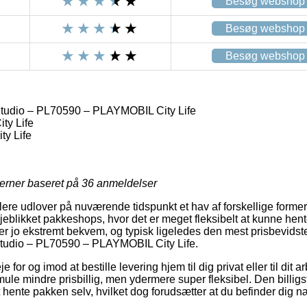
Besøg webshop
Besøg webshop
Besøg webshop
tudio – PL70590 – PLAYMOBIL City Life
ty Life
ty Life
jerner baseret på
36
anmeldelser
re udlover på nuværende tidspunkt et hav af forskellige former f
jeblikket pakkeshops, hvor det er meget fleksibelt at kunne hent
er jo ekstremt bekvem, og typisk ligeledes den mest prisbevids
tudio – PL70590 – PLAYMOBIL City Life.
for og imod at bestille levering hjem til dig privat eller til dit
mule mindre prisbillig, men ydermere super fleksibel. Den billigs
 hente pakken selv, hvilket dog forudsætter at du befinder dig 