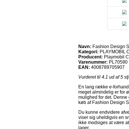
Navn:
Fashion Design S
Kategori:
PLAYMOBIL Ci
Producent:
Playmobil Ci
Varenummer:
PL70590
EAN:
4008789705907
Vurderet til
4.1
ud af 5 st
En lang række e-forhandle
meget almindelig er for ø
mulighed for det. Denne 
køb af Fashion Design S
Du kunne endvidere afveje 
viser sig uheldigvis en s
ikke modsiges at være at
lager.