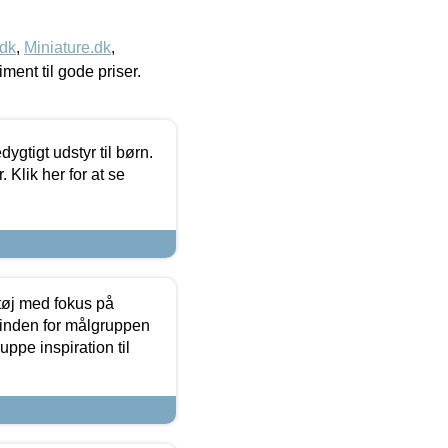
.dk
,
Miniature.dk
,
timent til gode priser.
tigt udstyr til børn.
 Klik her for at se
tøj med fokus på
t inden for målgruppen
ppe inspiration til