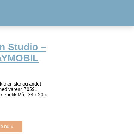
n Studio –
AYMOBIL
joler, sko og andet
med varenr. 70591
nebutik.Mål: 33 x 23 x
b nu »