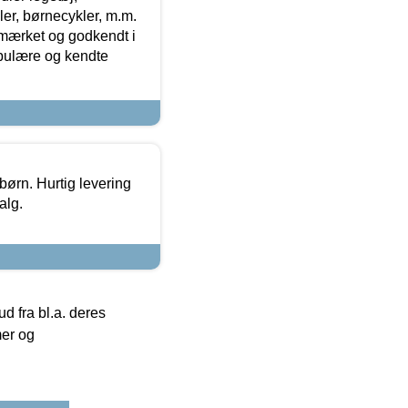
r, børnecykler, m.m.
-mærket og godkendt i
opulære og kendte
 børn. Hurtig levering
alg.
 fra bl.a. deres
mer og