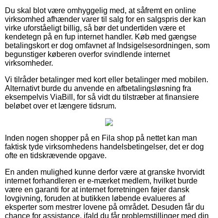
Du skal blot være omhyggelig med, at såfremt en online
virksomhed afhænder varer til salg for en salgspris der kan
virke uforståeligt billig, så bør det undertiden være et
kendetegn på en fup internet handler. Køb med gængse
betalingskort er dog omfavnet af Indsigelsesordningen, som
begunstiger køberen overfor svindlende internet
virksomheder.
Vi tilråder betalinger med kort eller betalinger med mobilen.
Alternativt burde du anvende en afbetalingsløsning fra
eksempelvis ViaBill, for så vidt du tilstræber at finansiere
beløbet over et længere tidsrum.
Inden nogen shopper på en Fila shop på nettet kan man
faktisk tyde virksomhedens handelsbetingelser, det er dog
ofte en tidskrævende opgave.
En anden mulighed kunne derfor være at granske hvorvidt
internet forhandleren er e-mærket medlem, hvilket burde
være en garanti for at internet forretningen føjer dansk
lovgivning, foruden at butikken løbende evalueres af
eksperter som mestrer lovene på området. Desuden får du
chance for assistance, ifald du får problemstillinger med din