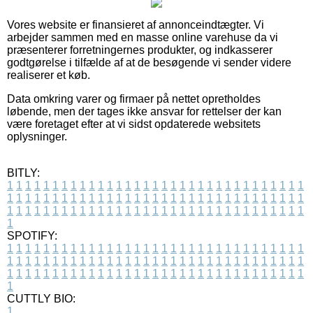
Vores website er finansieret af annonceindtægter. Vi
arbejder sammen med en masse online varehuse da vi
præsenterer forretningernes produkter, og indkasserer
godtgørelse i tilfælde af at de besøgende vi sender videre
realiserer et køb.
Data omkring varer og firmaer på nettet opretholdes
løbende, men der tages ikke ansvar for rettelser der kan
være foretaget efter at vi sidst opdaterede websitets
oplysninger.
BITLY:
1
1
1
1
1
1
1
1
1
1
1
1
1
1
1
1
1
1
1
1
1
1
1
1
1
1
1
1
1
1
1
1
1
1
1
1
1
1
1
1
1
1
1
1
1
1
1
1
1
1
1
1
1
1
1
1
1
1
1
1
1
1
1
1
1
1
1
1
1
1
1
1
1
1
1
1
1
1
1
1
1
1
1
1
1
1
1
1
1
1
1
1
1
1
1
1
1
1
1
1
SPOTIFY:
1
1
1
1
1
1
1
1
1
1
1
1
1
1
1
1
1
1
1
1
1
1
1
1
1
1
1
1
1
1
1
1
1
1
1
1
1
1
1
1
1
1
1
1
1
1
1
1
1
1
1
1
1
1
1
1
1
1
1
1
1
1
1
1
1
1
1
1
1
1
1
1
1
1
1
1
1
1
1
1
1
1
1
1
1
1
1
1
1
1
1
1
1
1
1
1
1
1
1
1
CUTTLY BIO:
1