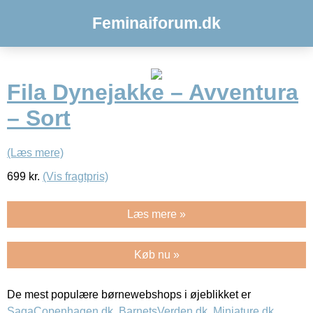
Feminaiforum.dk
Fila Dynejakke – Avventura
– Sort
(Læs mere)
699
kr.
(Vis fragtpris)
Læs mere »
Køb nu »
De mest populære børnewebshops i øjeblikket er
SagaCopenhagen.dk
,
BarnetsVerden.dk
,
Miniature.dk
,