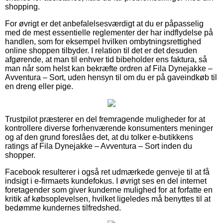
shopping.
For øvrigt er det anbefalelsesværdigt at du er påpasselig
med de mest essentielle reglementer der har indflydelse på
handlen, som for eksempel hvilken ombytningsrettighed
online shoppen tilbyder. I relation til det er det desuden
afgørende, at man til enhver tid bibeholder ens faktura, så
man når som helst kan bekræfte ordren af Fila Dynejakke –
Avventura – Sort, uden hensyn til om du er på gaveindkøb til
en dreng eller pige.
Trustpilot præsterer en del fremragende muligheder for at
kontrollere diverse forhenværende konsumenters meninger
og af den grund foreslåes det, at du tolker e-butikkens
ratings af Fila Dynejakke – Avventura – Sort inden du
shopper.
Facebook resulterer i også ret udmærkede genveje til at få
indsigt i e-firmaets kundefokus. I øvrigt ses en del internet
foretagender som giver kunderne mulighed for at forfatte en
kritik af købsoplevelsen, hvilket ligeledes må benyttes til at
bedømme kundernes tilfredshed.