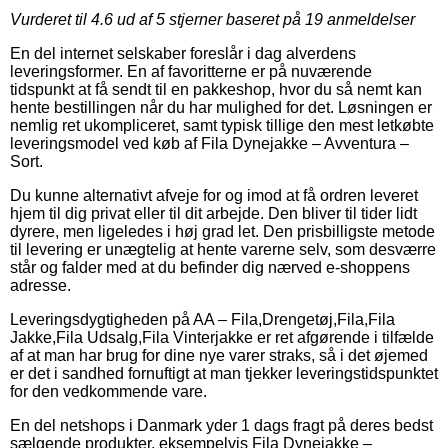
Vurderet til
4.6
ud af 5 stjerner baseret på
19
anmeldelser
En del internet selskaber foreslår i dag alverdens
leveringsformer. En af favoritterne er på nuværende
tidspunkt at få sendt til en pakkeshop, hvor du så nemt kan
hente bestillingen når du har mulighed for det. Løsningen er
nemlig ret ukompliceret, samt typisk tillige den mest letkøbte
leveringsmodel ved køb af Fila Dynejakke – Avventura –
Sort.
Du kunne alternativt afveje for og imod at få ordren leveret
hjem til dig privat eller til dit arbejde. Den bliver til tider lidt
dyrere, men ligeledes i høj grad let. Den prisbilligste metode
til levering er unægtelig at hente varerne selv, som desværre
står og falder med at du befinder dig nærved e-shoppens
adresse.
Leveringsdygtigheden på AA – Fila,Drengetøj,Fila,Fila
Jakke,Fila Udsalg,Fila Vinterjakke er ret afgørende i tilfælde
af at man har brug for dine nye varer straks, så i det øjemed
er det i sandhed fornuftigt at man tjekker leveringstidspunktet
for den vedkommende vare.
En del netshops i Danmark yder 1 dags fragt på deres bedst
sælgende produkter, eksempelvis Fila Dynejakke –