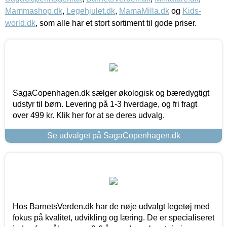
Mammashop.dk
,
Legehjulet.dk
,
MamaMilla.dk
og
Kids-
world.dk
, som alle har et stort sortiment til gode priser.
SagaCopenhagen.dk sælger økologisk og bæredygtigt
udstyr til børn. Levering på 1-3 hverdage, og fri fragt
over 499 kr. Klik her for at se deres udvalg.
Se udvalget på SagaCopenhagen.dk
Hos BarnetsVerden.dk har de nøje udvalgt legetøj med
fokus på kvalitet, udvikling og læring. De er specialiseret