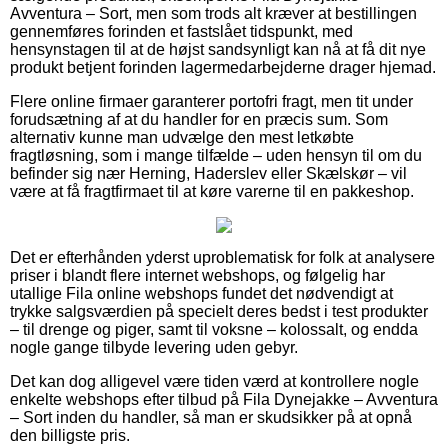
Avventura – Sort, men som trods alt kræver at bestillingen
gennemføres forinden et fastslået tidspunkt, med
hensynstagen til at de højst sandsynligt kan nå at få dit nye
produkt betjent forinden lagermedarbejderne drager hjemad.
Flere online firmaer garanterer portofri fragt, men tit under
forudsætning af at du handler for en præcis sum. Som
alternativ kunne man udvælge den mest letkøbte
fragtløsning, som i mange tilfælde – uden hensyn til om du
befinder sig nær Herning, Haderslev eller Skælskør – vil
være at få fragtfirmaet til at køre varerne til en pakkeshop.
Det er efterhånden yderst uproblematisk for folk at analysere
priser i blandt flere internet webshops, og følgelig har
utallige Fila online webshops fundet det nødvendigt at
trykke salgsværdien på specielt deres bedst i test produkter
– til drenge og piger, samt til voksne – kolossalt, og endda
nogle gange tilbyde levering uden gebyr.
Det kan dog alligevel være tiden værd at kontrollere nogle
enkelte webshops efter tilbud på Fila Dynejakke – Avventura
– Sort inden du handler, så man er skudsikker på at opnå
den billigste pris.